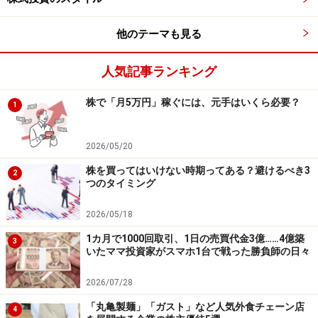
企業”とも称されるほどです。実際、スーパーカミオカン
他のテーマも見る
デのほか、「神の粒子」と呼ばれる「ヒッグス粒子」の
発見や、つくば市高エネルギー加速器研究機構（ＫＥ
人気記事ランキング
Ｋ）の実験にも関わっており、4つのノーベル賞受賞研
究に貢献しています。
株で「月5万円」稼ぐには、元手はいくら必要？
1
〔同社の創成期である1960年代には同社の計測技術はあ
2026/05/20
のNASAよりも進んでいると言われていました。NASAで
株を買ってはいけない時期ってある？避けるべき3
2
すらロケットの軌道追尾に連続写真フィルムを使ってい
つのタイミング
た時代に、画期的な「ロケット追尾用XYトラッカー」の
開発に成功するなど、最先端技術の開発を支えてきたの
2026/05/18
です〕
1カ月で1000回取引、1日の売買代金3億……4億築
3
いたママ投資家がスマホ1台で戦った勝負師の日々
2026/07/28
研究開発型の製造業としては突出の高利益
「丸亀製麺」「ガスト」など人気外食チェーン店
体質
4