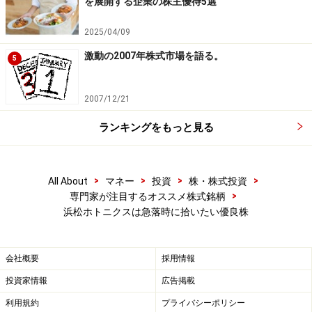
を展開する企業の株主優待5選
同社は研究開発型企業でありながら、営業利益率が約
2025/04/09
17％と、製造業としては突出した高利益体質を維持して
激動の2007年株式市場を語る。
5
います。このような高利益体質を維持できる理由は2つ
あります。
2007/12/21
まず、高付加価値製品を提供していること。同社のよう
ランキングをもっと見る
な中堅企業が市場で生き残っていくためは、大手の資金
力と大勢の人員を要するビジネス展開ができない事か
ら、圧倒的な競争力をもつ製品や技術を開発するしかな
>
>
>
>
All About
マネー
投資
株・株式投資
>
専門家が注目するオススメ株式銘柄
いのです。差別化された製品は汎用品と違って低価格競
浜松ホトニクスは急落時に拾いたい優良株
争に巻き込まれにくく、メーカーからの買取価格が高く
なる傾向があります。同社が医用機器向けで売り上げを
伸ばしてきたのは、高品質・高機能を求められる分野だ
会社概要
採用情報
からです。敢えてしんどい方で勝負してきたのです。
投資家情報
広告掲載
結果的に高品質・高付加価値製品を生み出すことにな
利用規約
プライバシーポリシー