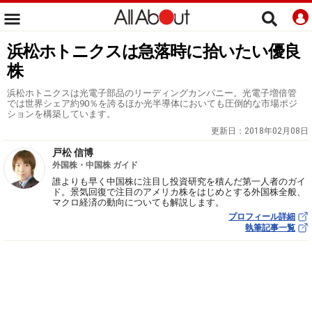
浜松ホトニクスは急落時に拾いたい優良
株
浜松ホトニクスは光電子部品のリーディングカンパニー。光電子増倍管
では世界シェア約90％を誇るほか光半導体においても圧倒的な市場ポジ
ションを構築しています。
更新日：
2018年02月08日
戸松 信博
外国株・中国株 ガイド
誰よりも早く中国株に注目し投資研究を積んだ第一人者のガイ
ド。景気回復で注目のアメリカ株をはじめとする外国株全般、
マクロ経済の動向についても解説します。
プロフィール詳細
執筆記事一覧