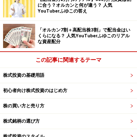
に合う？オルカンと何が違う？ 人気
動車など様々な業界で使われており、世界シェア90％超
YouTuberふゆこの答え
えと、市場をほぼ独占しています。
「オルカン7割＋高配当株3割」で配当金はい
それもそのはず、同社の光電子増倍管の光電変換効率は
くらになる？ 人気YouTuberふゆこのリアル
量産品で世界トップの評価を得ています。また、同社だ
な資産配分
けが持つ技術で同社だけが製造できる製品を開発してお
り、世界オンリーワンのポジションをものにしていま
この記事に関連するテーマ
す。
株式投資の基礎用語
例えば、50ｃｍ径の大型光電子増倍管。ニュートリノの
初心者向け株式投資のはじめ方
観測装置「スーパーカミオカンデ」に11,200本使われた
ものです。大型光電子増倍管の製造では光電変換膜とい
株の買い方と売り方
うアルカリ金属を蒸着する工程が非常に難しいとされ、
他社は真似できません。
株式銘柄の選び方
同社は学術向け技術提供も活発で“ノーベル賞学者御用達
株式投資のスタイル