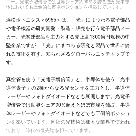
ニー。光電子増倍管では世界シェア約90％を誇るほか光半導
体においても圧倒的な市場ポジションを構築しています。
浜松ホトニクス＜6965＞は、「光」にまつわる電子部品
や電子機器の研究開発・製造・販売を行う電子部品メー
カー。光関連部品を主力とする売上高1300億円規模の中
堅企業ですが、「光」にまつわる研究と製品で世界に誇
れる技術を有す、知られざるグローバルニッチトップで
す。
真空管を使う「光電子増倍管」と、半導体を使う「光半
導体素子」の2種からなる光センサを主力とし、半導体
レーザーやフォトダイオードなども展開します。光電子
増倍管では世界シェア90％超えとほぼ市場を独占。半導
体レーザーやフォトダイオードなどでも圧倒的ポジショ
ンを築いています。同社の光技術は様々な業界で使われ
ており、時代の最先端を担っています。