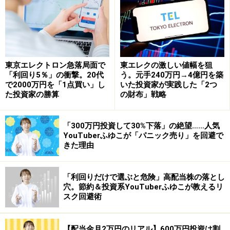
東京エレクトロン急落局面で
東エレクの激しい値幅を狙
「利回り5％」の衝撃。20代
う。元手240万円→4億円を築
4つのノーベル賞受賞研究に貢献した世界オ
で2000万円を「1点買い」し
いた投資家が実践した「2つ
ンリーワン技術
た投資家の勝算
の財布」戦略
同社の創業は1953年。テレビ関連の真空管・CRT製造を
「300万円投資して30%下落」の絶望……人気
手掛ける「浜松テレビ」として出発しました。その後、
YouTuberふゆこが「パニック売り」を回避で
テレビ開発だけではなく、光電子（Photo-Electronics）
きた理由
技術の“究極”を目指す方針に転換。「人類未知未踏の追
求」を経営理念に、真空管製造における高度なガラス加
「利回りだけで選ぶと危険」高配当株の落とし
工技術を応用した技術開発に没頭。そうして開発に成功
穴。節約＆投資系YouTuberふゆこが教えるリ
スク回避術
した代表的製品が「光電子増倍管」です。
光電子増倍管は、医用機器から産業用途、学術向けや自
【配当金月2万円のリアル】600万円投資は割