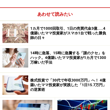
売上の半分を医療業界向け売上が占める売上構造が長く
続いてきましたが、ここ数年で自動車向けが急増してい
あわせて読みたい
ます。欧州や米国の自動車メーカー向けに車載用フォト
ICが伸びているほか、車内の光通信用フォトIC、防眩ミ
1カ月で1000回取引、1日の売買代金3億……4
ラー用フォトICなどはグローバル規模でシェアを拡大し
億築いたママ投資家がスマホ1台で戦った勝負
ています。ちなみに自動車はその他事業に含まれてお
師の日々
り、まだ成長初期段階ということになります。自動車は
電装化が著しく進展している分野であることから、今後
14時に急落、15時に急騰する「謎のクセ」を
売上比率を拡大させていくと思います。
ハック。4億築いたママ投資家が1カ月で1300
万稼いだ手法
株式投資で「30代で年収3000万円」へ！ 4億
築いたママ投資家が実践した「1日15.7万円」
の逆算術