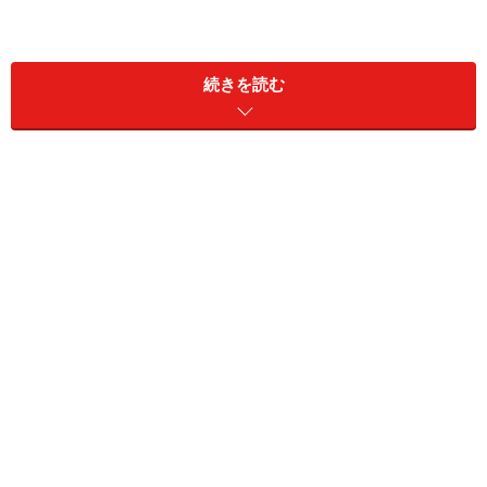
続きを読む
2017/9期における業界別売上高構成比は、医用機器が
37.4％、産業機器が27.7％、分析機器が122％、計測機器
が5.1％、学術が5.5％、その他が12.1％。