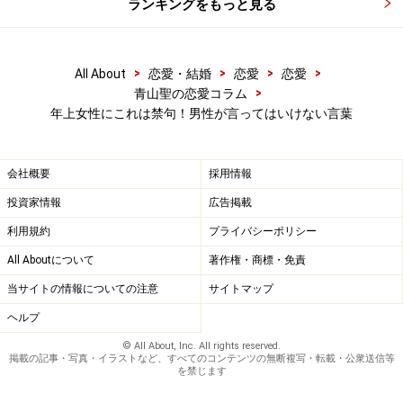
ランキングをもっと見る
ていることなのに、「若い」と言われても「若作りのつ
もりではないのに」と困惑してしまう人もいるでしょ
う。
>
>
>
>
All About
恋愛・結婚
恋愛
恋愛
>
青山聖の恋愛コラム
ちなみに既婚女性の場合には正直年齢は気にしてないと
年上女性にこれは禁句！男性が言ってはいけない言葉
いう意見もありますが恋愛や婚活の現場では、年齢を気
にされる傾向があります。
会社概要
採用情報
投資家情報
広告掲載
利用規約
プライバシーポリシー
3.「もう自分は歳を食ったおじさんだから
ダメだ」
All Aboutについて
著作権・商標・免責
当サイトの情報についての注意
サイトマップ
自分のほうが年下だと分かっている場合、自分より年上
ヘルプ
の女性を前にしているときにこのような発言をするのは
© All About, Inc. All rights reserved.
NGです。
掲載の記事・写真・イラストなど、すべてのコンテンツの無断複写・転載・公衆送信等
を禁じます
また、老害やロートルなど「時代遅れで使いものになら