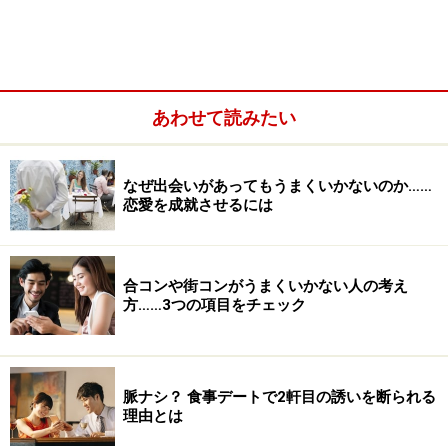
あわせて読みたい
なぜ出会いがあってもうまくいかないのか……
恋愛を成就させるには
＜目次＞
1.「お母さんみたいだね」
合コンや街コンがうまくいかない人の考え
方……3つの項目をチェック
2.「意外と若いですね」
3.「もう自分は歳を食ったおじさんだからダメだ」
4.「アラフォーの人って……」
脈ナシ？ 食事デートで2軒目の誘いを断られる
逆に、年下の男性がしたほうがいいこと、言った方
理由とは
がいいこと