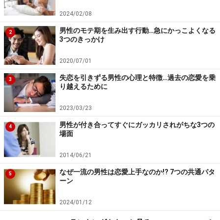
2.「意外と若いですね」
2024/02/08
未婚女性の場合、出会いの場で「年齢を聞かれたくな
男性のモテ期を生み出す行動…急にかっこよくなる
い」と言う意見があります。これは男性もご存知だと思
2
3つのきっかけ
います。年齢をストレートに聞くのは避けようと思って
いたとしても、例えば仕事の経歴や、懐かしい話題につ
2020/07/01
いて質問をするときに、つい「年齢は何歳？ けっこう年
失恋を引きずる男性の心理と特徴…過去の恋愛を乗
3
り越えるために
上ですね」と言ってしまうことがあるかもしれません。
もし、つい聞いてしまった場合、その女性が若く感じた
2023/03/23
ようならば、年齢より若く見える旨を言葉でしっかりと
男性が付き合ってすぐにガッカリされがちな3つの
4
伝えましょう。「年下かなと思っていたけれど、もしか
場面
して年上ですか？」という風な言い方を試してみてくだ
2014/06/21
さい。
一方で、「意外と若いですね」など若さを褒めたつもり
なぜ一流の男性は恋愛上手なのか!? 7つの共通パタ
5
ーン
がアダになるケースもあります。
2024/01/12
例えば、服装や髪型などの印象や趣味などを好きでやっ