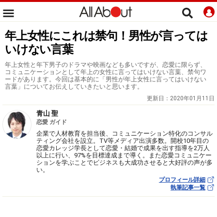
年上女性にこれは禁句！男性が言っては
いけない言葉
年上女性と年下男子のドラマや映画なども多いですが、恋愛に限らず、
コミュニケーションとして年上の女性に言ってはいけない言葉、禁句ワ
ードがあります。今回は基本的に「男性が年上女性に言ってはいけない
言葉」についてお伝えしていきたいと思います。
更新日：
2020年01月11日
青山 聖
恋愛 ガイド
企業で人材教育を担当後、コミュニケーション特化のコンサル
ティング会社を設立。TV等メディア出演多数。開校10年目の
恋愛カレッジ学長として恋愛・結婚で成果を出す指導を2万人
以上に行い、97%を目標達成まで導く。また恋愛コミュニケー
ションを学ぶことでビジネスも大成功させると大好評の声が多
い。
プロフィール詳細
執筆記事一覧