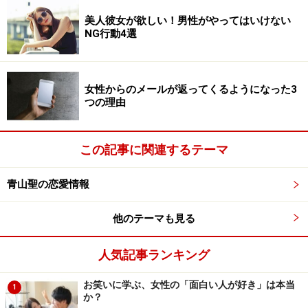
そもそも出会いの場であれば、女性は「あなたのお母さ
美人彼女が欲しい！男性がやってはいけない
NG行動4選
ん」ではなく、「恋人や結婚相手としてのパートナー」
として見てほしいはずで、このような表現は避けたほう
がいいでしょう。
女性からのメールが返ってくるようになった3
つの理由
「家庭的なんだね！」と言い換えてみたり、「ありがと
う（おいしい、助かった）」などに留めるほうがよいで
この記事に関連するテーマ
しょう。安心感を覚えても、新しく出会った女性や、恋
愛・結婚のパートナーになり得る相手には特にそのよう
青山聖の恋愛情報
に接してみてください。
他のテーマも見る
また同世代なのに「お姉さん」ですらいやだという意見
もありますのでこちらも気を付けて下さい。
人気記事ランキング
お笑いに学ぶ、女性の「面白い人が好き」は本当
1
か？