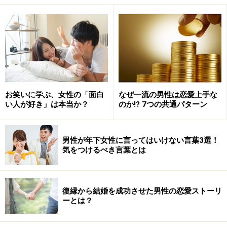
対年上女性に対してのコミュニケーション
1.「お母さんみたいだね」
少し話をして、安心感を覚えて「ほっ」とした時や交際
お笑いに学ぶ、女性の「面白
なぜ一流の男性は恋愛上手な
して居心地がよくなった時に、このような言葉を最大限
い人が好き」は本当か？
のか!? 7つの共通パターン
の誉め言葉として使う人もいるかもしれません。手料理
を食べたとき、身の回りのことをしてくれたときに、ふ
男性が年下女性に言ってはいけない言葉3選！
と口から出ることがあるかもしれません。
気をつけるべき言葉とは
しかし、この言葉は注意して使うことをおすすめしま
す。なぜなら、お母さん＝恋愛対象ではないという宣言
復縁から結婚を成功させた男性の恋愛ストーリ
か？ または「年配のお世話役」として見ているというこ
ーとは？
と？ という風に受け取られかねないからです。