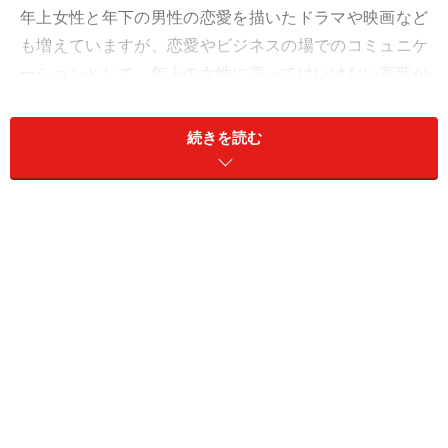
年上女性と年下の男性の恋愛を描いたドラマや映画など
も増えていますが、恋愛やビジネスの場でのコミュニケ
ーションとして、年上の女性に言ってはいけない言葉が
あります。
続きを読む
次に挙げる言葉も、とくに悪気なく、むしろ親近感を表
す言葉として発していることもあると思います。しか
し、異性コミュニケーションについての理解がないと相
手を怒らせたり、傷つけたりすることが多いのも事実で
す。
今回は、「男性が年上女性に言ってはいけない言葉」に
ついてお伝えしていきたいと思います。