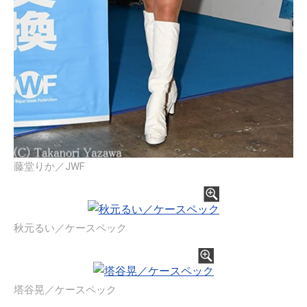
藤堂りか／JWF
秋元るい／ケースペック
塔谷晃／ケースペック