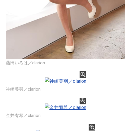
藤田いろは／clarion
神崎美羽／clarion
金井宥希／clarion