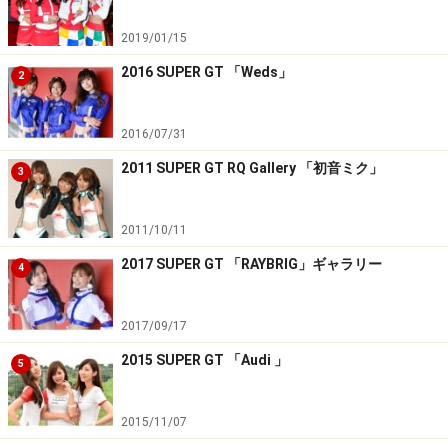
2019/01/15
2016 SUPER GT 「Weds」
2
2016/07/31
2011 SUPER GT RQ Gallery 「初音ミク」
3
2011/10/11
2017 SUPER GT 「RAYBRIG」ギャラリー
4
2017/09/17
2015 SUPER GT 「Audi 」
5
2015/11/07