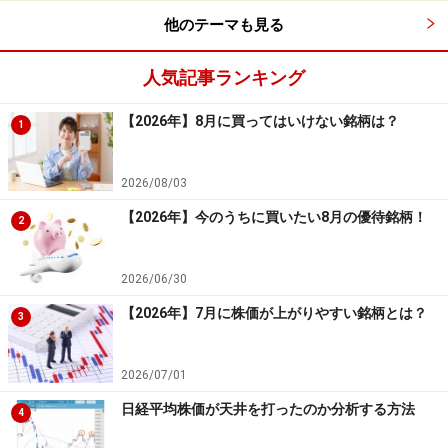
けたとします。トレンドラインを上下どちらかに抜ける
他のテーマも見る
ことをブレイクすると言い、その場合、株価はこれまで
のトレンドから変化する可能性が出てきたということに
人気記事ランキング
なります。この時、上値抵抗線だったトレンドラインは
役割を変えて下値支持線に、下値支持線だったトレンド
【2026年】8月に買ってはいけない銘柄は？
1
ラインは役割を変えて上値抵抗線に変化します。
2026/08/03
【2026年】今のうちに買いたい8月の優待銘柄！
2
2026/06/30
【2026年】7月に株価が上がりやすい銘柄とは？
3
2026/07/01
日経平均株価が天井を打ったのか分析する方法
4