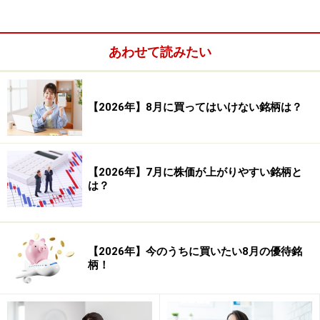
株価の方向性を見極めるトレンドライン分
析
あわせて読みたい
株価は上昇と下落を繰り返しながら動きます。そのた
め、株価が現在どのような方向性にあるのかを分析し
て、今後どう動くのかを分析する方法のことを「トレン
【2026年】8月に買ってはいけない銘柄は？
ドライン分析」と言います。
株価の方向性としては次の3つがあり、3つのうちのどれ
【2026年】7月に株価が上がりやすい銘柄と
にあたるのかを分析します。
は？
【2026年】今のうちに買いたい8月の優待銘
柄！