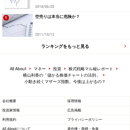
2018/06/20
トレンドラインで株価動向を分析
空売りは本当に危険か？
5
東証マザーズ指数のチャートにトレンドラインを引いて
みましょう。
2011/10/12
ランキングをもっと見る
東証マザーズ指数。会社四季報オンラインより
>
>
>
>
All About
マネー
投資
株式戦略マル秘レポート
>
横山利香の「儲かる株価チャートの法則」
短期的なトレンドラインを引いてみると、株価が上値抵
小動き続くマザーズ指数。今後は上がるの？
抗線を抜けてきたことがわかります。つまり、そろそろ
これまであまり動きのなかった株価がいよいよ動き出し
そうになってきたことがわかります。
会社概要
採用情報
投資家情報
広告掲載
とは言え、一日の株価の動きで、株価の方向性が変わっ
利用規約
プライバシーポリシー
たのかを判断することは困難と言わざるを得ません。株
All Aboutについて
著作権・商標・免責