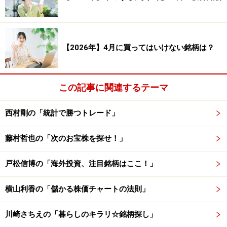
とで引くことができる線のことです。
【2026年】4月に買ってはいけない銘柄は？
トレンドライン
上昇トレンドの時は、安値と次の安値を結ぶことで、下
値支持線（サポートライン）を引くことができます。反
この記事に関連するテーマ
対に、下降トレンドの時は、高値と次の高値を結ぶこと
西村剛の「統計で勝つトレード」
で、上値抵抗線（レジスタンスライン）を引くことがで
きます。そして、横ばい（もみ合い・ボックス）トレン
藤村哲也の「次のお宝株を探せ！」
ドの時は、一定幅の高値と安値をそれぞれ結ぶことで、
上値抵抗線と下値支持線の二本の平行なトレンドライン
戸松信博の「海外投資、注目銘柄はここ！」
を引くことができます。
横山利香の「儲かる株価チャートの法則」
株価がこれまで上値抵抗線（もしくは下値支持線）とし
て機能していたトレンドラインを上（もしくは下）に抜
川崎さちえの「暮らしのキラリ☆銘柄探し」