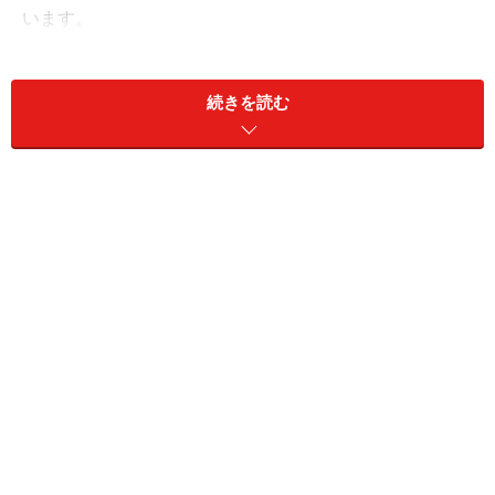
います。
・SRC造＝Steel Reinforced-Concrete
続きを読む
鉄骨造（S造、中でも重量鉄骨）とRC造を組み合わせた
もの。高層ビル・マンションなどに採用されています。
次に、コンクリートという素材について確認しておきま
しょう。新しい素材と思われがちですが、その歴史は古
く、例えばイタリア・ローマにあるコロッセオ（西暦80
年に完成）などの事例があり、それらは鉄筋を使用して
いないコンクリート造です。