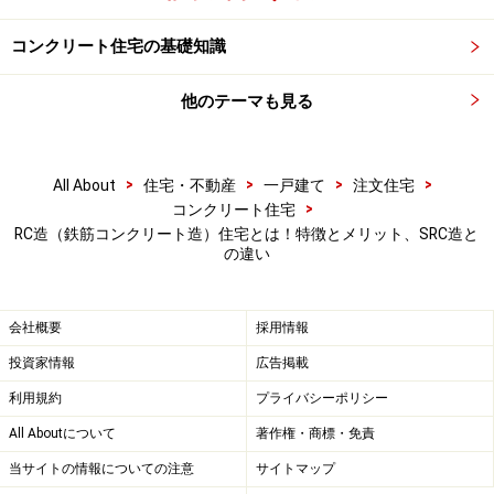
コンクリート住宅の基礎知識
他のテーマも見る
>
>
>
>
All About
住宅・不動産
一戸建て
注文住宅
>
コンクリート住宅
RC造（鉄筋コンクリート造）住宅とは！特徴とメリット、SRC造と
の違い
RC住宅の事例。コンクリート打ちっ放しの外壁などに魅力を
感じる層が根強く存在するのがこの構造の住まいの特徴であ
る（クリックすると拡大します）
会社概要
採用情報
投資家情報
広告掲載
鉄筋コンクリートについては19世紀にフランスで実用化
利用規約
プライバシーポリシー
されたそうですが、その後、世界中で様々な用途に活用
されるようになったのはご存じの通り、日本でも建築・
All Aboutについて
著作権・商標・免責
土木分野で数多く使用されています。
当サイトの情報についての注意
サイトマップ