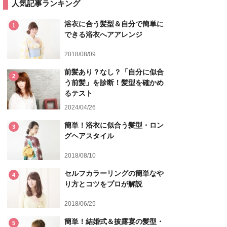
人気記事ランキング
浴衣に合う髪型＆自分で簡単に
1
できる浴衣へアアレンジ
2018/08/09
前髪あり？なし？「自分に似合
2
う前髪」を診断！髪型を確かめ
るテスト
2024/04/26
簡単！浴衣に似合う髪型・ロン
3
グヘアスタイル
2018/08/10
セルフカラーリングの簡単なや
4
り方とコツをプロが解説
2018/06/25
簡単！結婚式＆披露宴の髪型・
5