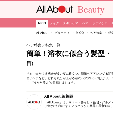
Beauty
MICO
メイク
スキンケア
ヘア
ボディケア
All About
ビューティ
MICO
ヘア特集
特
ヘア特集
／特集一覧
簡単！浴衣に似合う髪型・
目)
浴衣で出かける機会が多い夏に役立つ、簡単ヘアアレンジ＆髪
団子ヘアなど、どれも気分が上がる浴衣ヘアアレンジばかり。
て、“ゆかた美人”を目指しましょう。
All About 編集部
「All About」は、マネー・暮らし・住宅・
り豊かに快適にするノウハウから業界の最新動向
イトです。