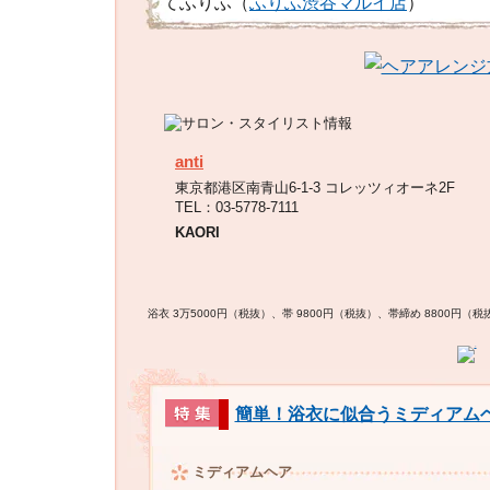
てふりふ（
ふりふ渋谷マルイ店
）
anti
東京都港区南青山6-1-3 コレッツィオーネ2F
TEL：03-5778-7111
KAORI
浴衣 3万5000円（税抜）、帯 9800円（税抜）、帯締め 8800円
簡単！浴衣に似合うミディアム
ミディアムヘア