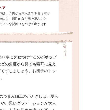
ヘア
ジは、子供から大人まで似合うポッ
称にし、個性的な浴衣を選ぶこと
ラフルな髪飾りをつけて出かけれ
外ハネにクセづけするのがポップ
はどの角度から見ても猫耳に見え
てくずしましょう。お団子のトッ
す。
クのつまみ細工のかんざしは、夏ら
りや、黒いグラデーションが大人