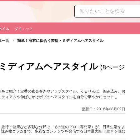
ネイル
ダイエット
集一覧
簡単！浴衣に似合う髪型・ミディアムヘアスタイル
ミディアムヘアスタイル
(8ページ
型をご紹介！定番の夜会巻きやアップスタイル、くるりんぱ、編み込み、お
ミディアムや伸ばしかけボブのヘアスタイルを自分で華やかにセットし
更新日：2018年08月09日
グルメ・旅行・健康など多彩な分野で、その道のプロ（専門家）が、日常生活をよ
、読み物コラムまで、多彩なコンテンツを発信する日本最大級の総合情報サ
...続きを読む