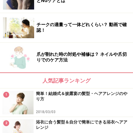
とNGケアとは
チークの適量って一体どれくらい？ 動画で確
認！
爪が割れた時の対処や補修は？ ネイルや爪切
りでのケア方法
人気記事ランキング
簡単！結婚式＆披露宴の髪型・ヘアアレンジのや
1
り方
2018/03/03
浴衣に合う髪型＆自分で簡単にできる浴衣へアア
2
レンジ