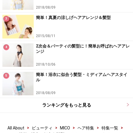
2018/08/09
簡単！真夏の涼しげヘアアレンジ＆髪型
3
2015/08/11
2次会＆パーティの髪型に！簡単お呼ばれヘアアレ
4
ンジ
2018/10/06
簡単！浴衣に似合う髪型・ミディアムヘアスタイ
5
ル
2018/08/09
ランキングをもっと見る
>
>
>
>
>
All About
ビューティ
MICO
ヘア特集
特集一覧