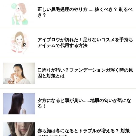
正しい鼻毛処理のやり方……抜くべき？ 剃るべ
き？
アイブロウが切れた！足りないコスメを手持ち
アイテムで代用する方法
口周りが汚い？ファンデーションガ浮く時の原
因と対策とは
夕方になると頭が臭い……地肌の匂いが気にな
る！
赤ら顔は冬になるとトラブルが増える？ 対策