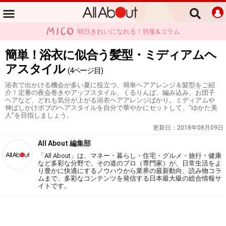
明日きれいになれる！特集&コラム
簡単！浴衣に似合う髪型・ミディアムヘ
アスタイル
(4ページ目)
浴衣で出かける機会が多い夏に役立つ、簡単ヘアアレンジ＆髪型をご紹
介！定番の夜会巻きやアップスタイル、くるりんぱ、編み込み、お団子
ヘアなど、どれも気分が上がる浴衣ヘアアレンジばかり。ミディアムや
伸ばしかけボブのヘアスタイルを自分で華やかにセットして、“ゆかた美
人”を目指しましょう。
更新日：
2018年08月09日
All About 編集部
「All About」は、マネー・暮らし・住宅・グルメ・旅行・健康
など多彩な分野で、その道のプロ（専門家）が、日常生活をよ
り豊かに快適にするノウハウから業界の最新動向、読み物コラ
ムまで、多彩なコンテンツを発信する日本最大級の総合情報サ
イトです。