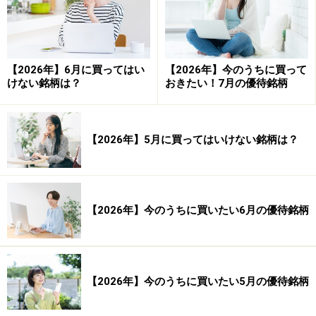
10年で株価10倍となった南米の楽天！中南米ではネット通販
に大きな成長余地がなお残っている
【2026年】6月に買ってはい
【2026年】今のうちに買って
けない銘柄は？
おきたい！7月の優待銘柄
「ネット通販は既存の小売り事業を凌駕していく」（米
国では大手百貨店、量販店が続々と閉店し、株価も下が
り続けています）というシンプルな事実が、アマゾン、
【2026年】5月に買ってはいけない銘柄は？
アリババ、メルカドリブレの長期投資理由になってきま
した。小売業に落ちていた富がネット業者に移転してい
るのです。しかも一等地に実店舗を持つよりも、ネット
【2026年】今のうちに買いたい6月の優待銘柄
上でクラウド運営すれば各段にコスト抑えられ、儲かる
のです。
同社事業地域の最大はブラジルで、2位は本社のあるア
【2026年】今のうちに買いたい5月の優待銘柄
ルゼンチンです。これら二国で売上の約8割を占めま
す。ブラジルは、世界のGDPトップ10のうち唯一アマゾ