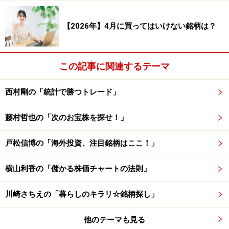
ンが進出していない国であり、この事で中南米でネット
通販といえば同社が圧倒的な強みを持ちます。3位以下
【2026年】4月に買ってはいけない銘柄は？
にメキシコ、ベネズエラが続きます。
この記事に関連するテーマ
6億人の暮らす中南米では、ネット通販は小売り市場全
体のまだ3%と、中国の20%に比べ大幅に出遅れていま
西村剛の「統計で勝つトレード」
す。その分同社の規模、時価総額も数十兆円のアマゾ
ン、アリババに比べて格段に小さいのですが、中国の10
藤村哲也の「次のお宝株を探せ！」
年遅れという目線で長期的な伸びしろを見て行きたいと
ころです。いずれ中南米で3%という数字は15%を超えて
戸松信博の「海外投資、注目銘柄はここ！」
行き、この時最大勝者（10年後はアマゾンが支配してい
る可能性もあります）の時価総額は低く見ても数兆円か
横山利香の「儲かる株価チャートの法則」
ら10兆円ほどになっているでしょう。
川崎さちえの「暮らしのキラリ☆銘柄探し」
他のテーマも見る
顧客の利便性向上のためにバランスシート