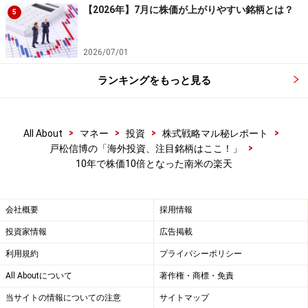
ト増加につながり、粗利益率も低下していますが、サー
【2026年】7月に株価が上がりやすい銘柄とは？
5
ビスが受けて売上高を急伸させているところです。
2026/07/01
ランキングをもっと見る
依然としてマーケットプレイスからの手数料収入が大きく、
フリーキャッシュフロ-が生まれ続けている
>
>
>
>
All About
マネー
投資
株式戦略マル秘レポート
設備投資を含む資本的支出は拡大しているのですが、依
>
戸松信博の「海外投資、注目銘柄はここ！」
然としてマーケットプレイスからの手数料収入が大き
10年で株価10倍となった南米の楽天
く、フリーキャッシュフローが生まれ続けています。営
業キャッシュフローは売上高の22～35％ほどで推移して
会社概要
採用情報
おり、純利益利率（16％ほど）よりも大きく、余裕のあ
投資家情報
広告掲載
る財務内容です。ROEは多くの年で30％を超え、昨年は
35.5％と非常に高いものでした。資産回転率は低下して
利用規約
プライバシーポリシー
いるのですが、負債の水準が増えて財務レバレッジが掛
All Aboutについて
著作権・商標・免責
かっていることもROEを押し上げています。
当サイトの情報についての注意
サイトマップ