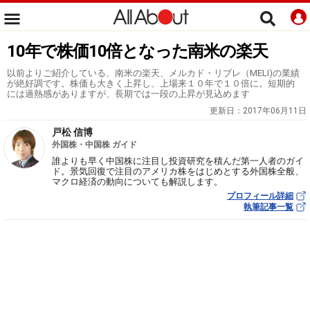
10年で株価10倍となった南米の楽天
以前よりご紹介している、南米の楽天、メルカド・リブレ（MELI)の業績
が絶好調です。株価も大きく上昇し、上場来１０年で１０倍に。短期的
には過熱感がありますが、長期では一段の上昇が見込めます
更新日：
2017年06月11日
戸松 信博
外国株・中国株 ガイド
誰よりも早く中国株に注目し投資研究を積んだ第一人者のガイ
ド。景気回復で注目のアメリカ株をはじめとする外国株全般、
マクロ経済の動向についても解説します。
プロフィール詳細
執筆記事一覧