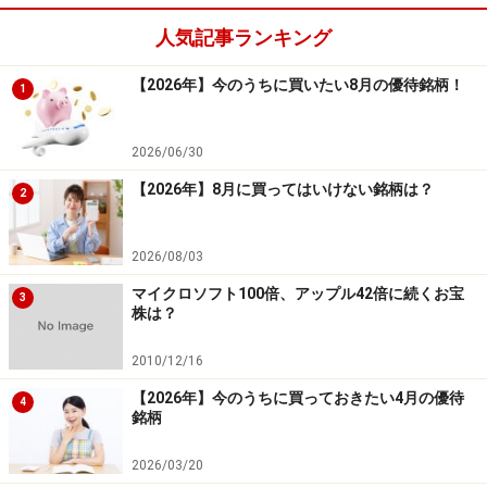
は急拡大
人気記事ランキング
【2026年】今のうちに買いたい8月の優待銘柄！
1
顧客の利便性向上のためにバランスシートは急拡大中
2026/06/30
バランスシートは、直販型のアマゾンに比べて小さくて
【2026年】8月に買ってはいけない銘柄は？
済むものでしたが、ここ3年で売上以上の急拡大を見せ
2
ています。南米でも競合が激しくなっており、価格、サ
ービスでアップグレードが求められています。この為、
2026/08/03
同社も出展者にネットモールの賃料（出店料）を取るこ
マイクロソフト100倍、アップル42倍に続くお宝
3
株は？
とを止め、アマゾン・マーケットプレイスのような成功
報酬型とし、また送料無料サービスを一部地域で開始す
2010/12/16
るなどしています。
【2026年】今のうちに買っておきたい4月の優待
4
銘柄
顧客の利便性向上のためにバランスシートも拡大させ、
設備を充実させて行く必要があります。損益面ではコス
2026/03/20