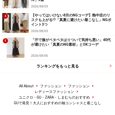
今季らしいボリューム感のあるフレアスリ
2026/08/03
ーブ
【やってはいけない8月のNGコーデ】熱中症のリ
4
スクも上がる!?「真夏に避けたい着こなし」NGポ
イント3つ
2026/08/03
オーバーサイズフリルスリーブ 1490円（税抜）／GU（ジ
ーユー）
「汗で服がベタベタはりついて気持ち悪い」40代
5
が避けたい「真夏のNG素材」とOKコーデ
2026/08/06
オーバーサイズフリルスリーブ 1490円（税抜）／GU（ジ
ーユー）
ランキングをもっと見る
今季注目のボリュームのあるフレアスリーブのブラウ
ス。ネイビーのカラーは、落ち着いた印象で、オフィス
>
>
>
All About
ファッション
ファッション
にもぴったり。袖にボリュームがあるので、トップスの
>
レディースファッション
>
ユニクロ・GU・ZARA・しまむらのおすすめ
前だけインして、ボトムスはすっきりとまとめるとバラ
GUで発見！大人におすすめの袖コンシャスと着こなし
ンスよく見えます。