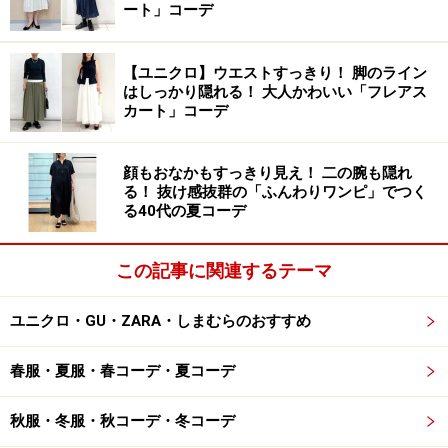
ート」コーデ
ルダーと、前面にレースがあしらわれたタイプです。た
とえ色が落ち着いていても、トレンドのデザインと大胆
な肌見せをかけあわせると、どうしても若い印象になっ
【ユニクロ】ウエストすっきり！ 脚のライン
はしっかり隠れる！ 大人かわいい「フレアス
てしまうので、手を出さない方が無難です。
カート」コーデ
では、さっそくお勧めのアイテムを見ていきましょう。
顔もおなかもすっきり見え！ 二の腕も隠れ
今回紹介する「GU（ジーユー）」では「盛り袖」という
る！ 抜け感抜群の「ふんわりワンピ」でつく
呼び方でCMを打ち出していますが、袖コンと同じものを
る40代の夏コーデ
指します。最後に着こなしのコツも紹介しますので、参
考にしてみてくださいね。
この記事に関連するテーマ
ユニクロ・GU・ZARA・しまむらのおすすめ
春服・夏服・春コーデ・夏コーデ
ドロップショルダー&ラッフルスリーブの
秋服・冬服・秋コーデ・冬コーデ
袖コン