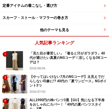
定番アイテムの着こなし・選び方
スカーフ・ストール・マフラーの巻き方
サテンラッフルブラウス 1490円（税抜）／GU（ジーユ
ー）
他のテーマも見る
人気記事ランキング
サテンラッフルブラウス 1490円（税抜）／GU（ジーユ
ー）
「見た目が暑苦しい」「着ると汗がダラダラ」40
1
代が避けたい真夏のNGコーデ！涼しくなるOKコー
ドロップショルダー＆ラッフルスリーブで、トレンドを
デは？
おさえつつ、二の腕をカバーしてくれるところがおすす
2026/08/06
めの袖コンです。エレガントなサテン素材なので、ボト
【やってはいけない7月のNGコーデ】太見えでだ
2
ムスはデニムといったカジュアルなものとあわせてカジ
らしない印象に!? 40代の「夏ワンピース」NGポイ
ュアルダウンするとこなれて見えます。
ント3つ
2026/07/03
ALL2990円の神パンツ3選【GU】気になる下半身
3
をおしゃれにカバー！「40代の夏パンツスタイ
ル」3選