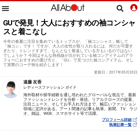
GUで発見！大人におすすめの袖コンシャ
スと着こなし
今年の春夏に注目を集めているトップスが、「袖コンシャス」略して
「袖コン」です！ ですが、大人の女性が取り入れるには、何だか可愛す
ぎたり、トレンドすぎて、なんとなく敬遠している方もいるのではない
でしょうか？ 今回はそんな熱視線が注がれている袖コンアイテムのアラ
フォーにおすすめの選び方と、「GU」で見つけた袖コンアイテム、そし
て実際のコーデ例を紹介します！
更新日：
2017年05月20日
遠藤 友香
レディースファッション ガイド
海外取材や留学経験を通し培われたグローバルな視点で、最新
ファッショントレンドを分析・発信。リアルクローズの提案、
注目ニュース、そしてお手入れ方法まで、幅広いファッション
領域に定評がある。アート関連の記事も執筆。新聞、TV、ラジ
オ、雑誌、WEB、スマホサイト等で活躍。
プロフィール詳細
執筆記事一覧