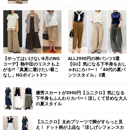
アラフォーにおすすめの袖コンの選び方
まず、アラフォー女性が上手に袖コンをスタイリングに
取り入れるには、色とデザインに気を付けましょう。
■大人の袖コンの色選び
【やってはいけない8月のNG
ALL2990円の神パンツ3選
ブラックやネイビー、カーキなど、ダークカラーのもの
コーデ】熱中症のリスクも上
【GU】気になる下半身をおし
をセレクトすると、可愛らしい印象の袖コンを大人っぽ
がる!?「真夏に避けたい着こ
ゃれにカバー！「40代の夏パ
なし」NGポイント3つ
ンツスタイル」3選
く演出できます。淡いピンクやブルーの袖コンの場合
は、ボトムスにダークカラーのものを持ってきて、引き
優秀スカートが3990円【ユニクロ】気になる
締めると◎。また、爽やかな印象を醸し出してくれるホ
下半身もふんわりカバー！涼しくて甘めな大人
ワイトも、これからの時期におすすめです。
の夏スタイル
■大人の袖コンのデザイン選び
【ユニクロ】太めプリーツで脚がすらっと見
大人が避けたいデザインは、肩を露出するオープンショ
え！ ドット柄が上品な「涼しげシフォンスカ