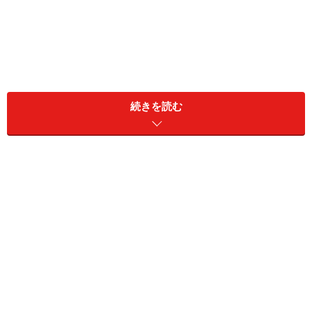
続きを読む
大胆なデザインとは、フリルやフレアー、リボン付き、
バルーンスリーブ、ドローストリングス、スリット、刺
繍にプリントなどなど、とにかく袖に目がいくような特
徴的なデザインのトップスが今季は豊富に揃っていま
す。
とはいえ、何だか可愛すぎたり、トレンドすぎて、なん
となく敬遠している……という大人の女性も多いのではな
いでしょうか？ しかし、前述の通り、さまざまなデザイ
ンバリエーションがあるので、大人におすすめのデザイ
ンももちろんあります。