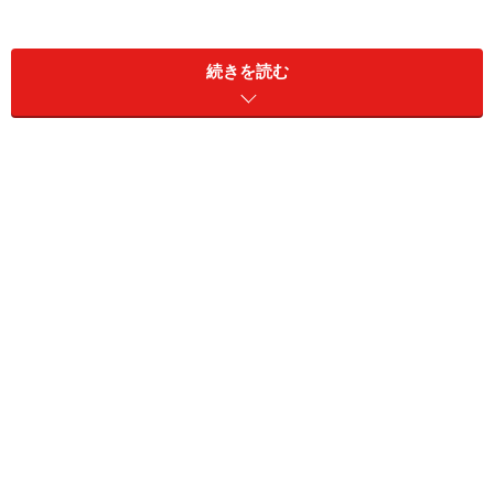
プラスならば、6月は株価が上がりやすい月となりま
す。反対に、損益がマイナスであるならば、6月は下が
続きを読む
りやすい月と言えるのではないでしょうか。
以上のルールで過去のデータを用いて検証した結果は、
以下の通りです。
■株式市場の傾向（6月）の検証結果