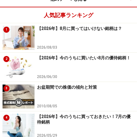
らは、見直し買いが入りやすくなると考えられるため、
株価が上昇しやすい傾向があるのでしょう。
人気記事ランキング
今回の検証では、6月相場が上がりやすい傾向にあるこ
【2026年】8月に買ってはいけない銘柄は？
1
とがわかりました。次は、このような6月の株式市場で
特に好調な銘柄を確認してみましょう。
2026/08/03
【2026年】今のうちに買いたい8月の優待銘柄！
2
2026/06/30
6月の好調銘柄ランキング
お盆期間での株価の傾向と対策
3
2010/08/05
システムトレードの達人
【2026年】今のうちに買っておきたい！7月の優
4
待銘柄
上記の表は先ほどの検証結果において、勝率が高かった
2026/05/29
銘柄のランキングです。ランキング上位の銘柄から特徴