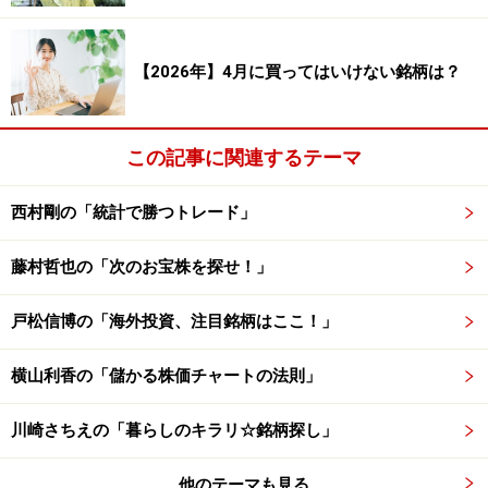
プロフィット・ファクター（合計利益÷合計損失）：
1.272
平均保持日数： 27.50 日
【2026年】4月に買ってはいけない銘柄は？
以上が、株式市場の傾向（6月）の検証結果です。検証
この記事に関連するテーマ
結果を見てみると、勝率は49.92％、1トレードあたりの
平均損益は0.95％となっています。勝率はほぼ50％では
西村剛の「統計で勝つトレード」
あるものの、平均損益もプラスな上、損益の推移は右肩
上がりに上昇しています。勝率は五分五分ですが、総合
藤村哲也の「次のお宝株を探せ！」
的に見て6月は上がりやすい月と判断できるでしょう。
戸松信博の「海外投資、注目銘柄はここ！」
6月相場が上昇しやすい要因として、5月相場に手控えム
ードが強まりやすい点が考えられます。5月は3月決算企
横山利香の「儲かる株価チャートの法則」
業の決算発表が本格化します。日本企業は保守的な見通
川崎さちえの「暮らしのキラリ☆銘柄探し」
しを出すことが多く、投資家は決算内容を嫌気して手控
えムードが強まります。反対にボーナス月である6月か
他のテーマも見る