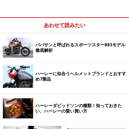
ューした初の水冷モデル、Vロッド。45°空冷Vツインエ
ンジンとは異なる60°水冷Vツインエンジン「レボリュー
ション」が新たに開発、まさに100周年を機に新時代へ
あわせて読みたい
と踏み出すニューハーレーの象徴としてデビューをはた
しました。
パパサンと呼ばれるスポーツスター883モデル
徹底解析
ハーレーに似合うヘルメットブランドとおすす
め7製品
ハーレーダビッドソンの種類！知っておきた
い、ハーレーの賢い買い方