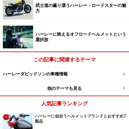
ピードを極められるかを追求したものになっています。
武士道の薫り漂うハーレー・ロードスターの魅
その構造もこれまでのバイクにはないもので、本来エン
力
ジン上部にあるガソリンタンクがシート下に設置、代わ
りにバッテリーがエンジン上部に来るという斬新な内容
ハーレーに映えるオフロードヘルメットという
に。
選択肢
「ハーレーというよりはVロッド」と、独特のブランド
力を誇ったVロッドファミリーですが、今年2017年を最
この記事に関連するテーマ
後にラインナップから姿を消すことになりました。逆に
ハーレーダビッドソンの車種情報
言えば、これがVロッドを手に入れる最後のチャンスで
もあります。それでは、現ラインナップを飾る2モデル
他のテーマも見る
の特徴と魅力を紐解いていきましょう。
人気記事ランキング
VRSCDX ナイトロッドスペシャル
ハーレーに似合うヘルメットブランドとおすすめ7
1
製品