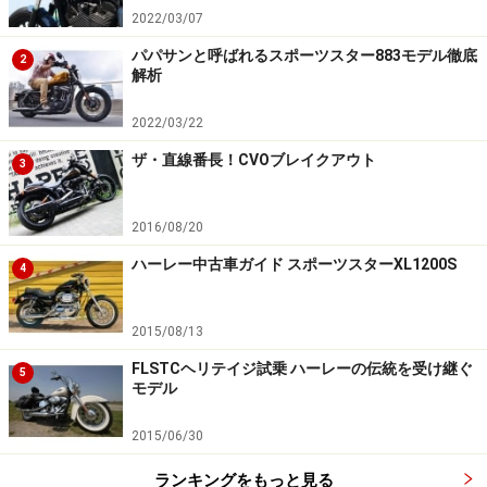
2022/03/07
パパサンと呼ばれるスポーツスター883モデル徹底
2
ハーレーダビッドソン Vロッドファミリー VRSCDX ナイトロ
解析
ッドスペシャル（2017年モデル）
2022/03/22
ザ・直線番長！CVOブレイクアウト
3
真っ黒なレボリューションエンジンを搭載する漆黒のマ
シン、ナイトロッドスペシャル。現Vロッドファミリー
2016/08/20
の主軸であり、Vロッドの魅力をすべて兼ね備えた伝統
モデルでもあります。ハーレーを名乗りつつも前衛的な
ハーレー中古車ガイド スポーツスターXL1200S
4
スタイルを有し、実際の走りも他の空冷モデルとは比べ
ものにならないほど戦闘的でスポーティな仕様となって
2015/08/13
います。
FLSTCヘリテイジ試乗 ハーレーの伝統を受け継ぐ
5
モデル
2015/06/30
ランキングをもっと見る