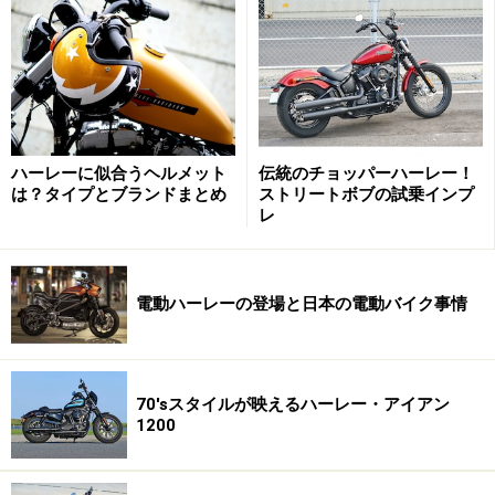
この新型エンジンは独ポルシェ社と共同開発されたもの
で、ゆったりとトルクを楽しみながら走る空冷エンジン
とは対極的な、スポーティなライディングが魅力のエン
ジンとして仕上げられました。
ハーレーに似合うヘルメット
伝統のチョッパーハーレー！
は？タイプとブランドまとめ
ストリートボブの試乗インプ
レ
電動ハーレーの登場と日本の電動バイク事情
オーソドックスなオートバイと異なり、ガソリンタンクとバ
ッテリーの位置が逆転しているのがVロッドの特徴だ
70'sスタイルが映えるハーレー・アイアン
マシンのスタイルは、アメリカで人気のモータースポー
1200
ツ「ドラッグレース」に登場するレーサースタイルその
まま。コーナリング性能は度外視、どれだけ直線でのス