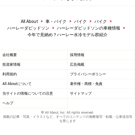
ハーレーダビッドソン Vロッドファミリー VRSCDX ナイトロ
ッドスペシャル（2017年モデル）
>
>
>
>
All About
車・バイク
バイク
バイク
>
>
ハーレーダビッドソン
ハーレーダビッドソンの車種情報
日本人の体型や乗り方を完全に無視していたかのような
今年で見納め？ハーレー水冷モデル群紹介
初代ナイトロッドから見比べると、ライディングポジシ
ョンは驚くほどニュートラルなものになった本モデル。
もちろんステップ位置がフォワードコントロール仕様な
会社概要
採用情報
ので踏ん張りが難しいという側面はありますが、このス
投資家情報
広告掲載
タイルこそがアメリカ流スポーツモデルなのだという前
利用規約
プライバシーポリシー
提で楽しむバイクでもあります。ハーレーであってハー
All Aboutについて
著作権・商標・免責
レーではない、ナイトロッドスペシャルはそのままのス
当サイトの情報についての注意
サイトマップ
タイルでも十分楽しめる一台なのです。
ヘルプ
・キャラクター：★★★
© All About, Inc. All rights reserved.
掲載の記事・写真・イラストなど、すべてのコンテンツの無断複写・転載・公衆送信等
・乗りやすさ：★★
を禁じます
・カスタムしやすさ：★★