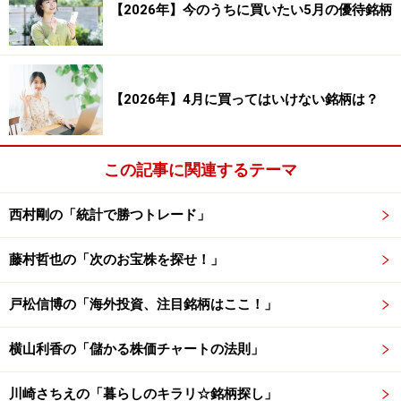
【2026年】今のうちに買いたい5月の優待銘柄
す。特に成績が不調だった銘柄を確認すると、
<6302>住友重機械工業【勝率30.77％】
<3105>日清紡ホールディングス【勝率30.77％】
【2026年】4月に買ってはいけない銘柄は？
<6762>TDK【勝率30.77％】
といった銘柄があげられます。これらは「機械・電気機
この記事に関連するテーマ
器」銘柄です。これらは為替や外国の景気などに業績が
左右されやすく、景気動向に敏感な業種だと考えられま
西村剛の「統計で勝つトレード」
す。相場の上昇を期待しづらい2月相場において、「機
藤村哲也の「次のお宝株を探せ！」
械・電気機器」といった景気敏感株は投資家のリスク回
避を目的とした売りが出やすく、株価は軟調に推移する
戸松信博の「海外投資、注目銘柄はここ！」
傾向があると言えるでしょう。
横山利香の「儲かる株価チャートの法則」
このように業種や個別銘柄は、月によって株価が上がり
やすい場合と下がりやすい場合があります。今回のよう
川崎さちえの「暮らしのキラリ☆銘柄探し」