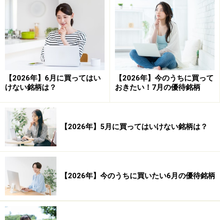
て、相場の格言どおりの下落傾向は確認できませんでし
た。ただし、1月相場のような強い上昇傾向も確認でき
ないことから、安易なトレードを行うと不用意にリスク
を被ってしまう可能性もあります。次は、このような2
月相場で例年株価が下がりやすい傾向にある個別銘柄を
【2026年】6月に買ってはい
【2026年】今のうちに買って
ご紹介したいと思います。
けない銘柄は？
おきたい！7月の優待銘柄
2月低成績ランキング
【2026年】5月に買ってはいけない銘柄は？
システムトレードの達人
【2026年】今のうちに買いたい6月の優待銘柄
上記の表は、先ほどの日経平均採用銘柄（225銘柄）を
対象とした検証において勝率が低かった銘柄のランキン
グです。今回は、勝率が40％以下の銘柄をご紹介しま