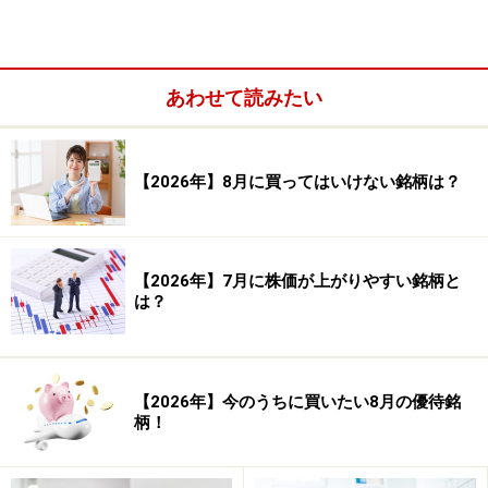
プロフィット・ファクター（合計利益÷合計損失）：
1.050
平均保持日数： 23.63 日
あわせて読みたい
以上が、2月の株式市場の傾向（日経平均225銘柄）の検
証結果です。検証結果を見てみると、勝率は49.10％、平
【2026年】8月に買ってはいけない銘柄は？
均損益は0.17％となっています。勝率は5割を切っていま
すが、1トレードあたりの平均損益は若干のプラスとな
っています。過去の株価データを用いたこの検証結果に
【2026年】7月に株価が上がりやすい銘柄と
よれば、2月の日経平均採用銘柄は、相場の格言で言わ
は？
れるように下がりやすい傾向があるとは言えないでしょ
う。なお、全銘柄を対象とした検証は
「2月株式市場の
傾向は？」
で取り上げていますので、こちらもあわせて
【2026年】今のうちに買いたい8月の優待銘
ご覧ください。
柄！
今回の検証では、日経平均採用銘柄（225銘柄）におい