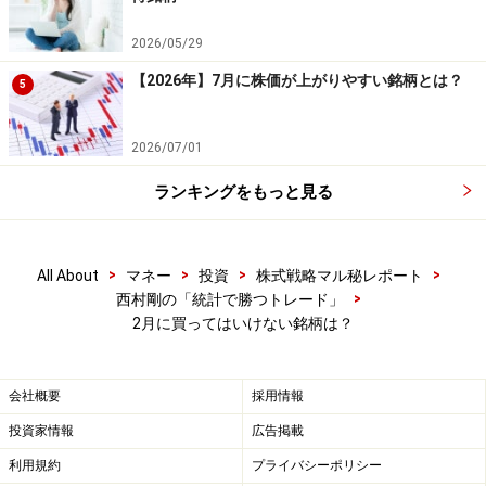
（このテーマでの検証については、
【システムトレード
の達人】
を使って検証しています。記事の内容に関して
2026/05/29
は万全を期しておりますが、その内容の正確性および安
【2026年】7月に株価が上がりやすい銘柄とは？
5
全性、利用者にとっての有用性を保証するものではあり
ません。当社及び関係者は一切の責任を負わないものと
2026/07/01
します。投資判断はご自身の責任でお願いします。）
ランキングをもっと見る
※記事内容は執筆時点のものです。最新の内容をご確認くださ
い。
>
>
>
>
All About
マネー
投資
株式戦略マル秘レポート
>
西村剛の「統計で勝つトレード」
2月に買ってはいけない銘柄は？
会社概要
採用情報
投資家情報
広告掲載
利用規約
プライバシーポリシー