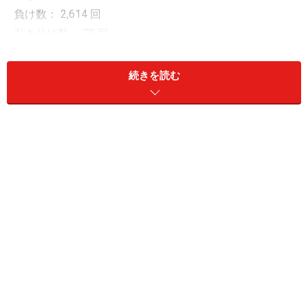
負け数： 2,614 回
引き分け数： 75 回
平均損益（円）： 332 円 平均損益（率）： 0.17 ％
続きを読む
平均利益（円）： 14,534 円 平均利益（率）： 7.27
％
平均損失（円）： -13,360 円 平均損失（率）： -6.68
％
合計損益（円）： 1,731,320 円 合計損益（率）：
865.66 ％
合計利益（円）： 36,654,632 円 合計利益（率）：
18,327.94 ％
合計損失（円）： -34,923,312 円 合計損失（率）：
-17,462.28 ％