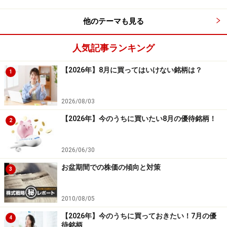
な検証をすれば、2月の投資戦略を考える上での有効な
判断材料の1つになるでしょう。また、過去の勝率が低
他のテーマも見る
い市場の銘柄でトレードするよりも、成績が良好な市場
人気記事ランキング
から銘柄を選定しトレードした方が、よりリスクを抑え
ることができるでしょう。
【2026年】8月に買ってはいけない銘柄は？
1
これらの数字はあくまでも過去の検証結果ですので、こ
2026/08/03
れから先の未来でも同様の結果になる保証はありませ
【2026年】今のうちに買いたい8月の優待銘柄！
ん。しかしながら、統計的な背景がある数字はカンより
2
もはるかに信ぴょう性が高いものです。みなさんも投資
する際には一度検証してくださいね。
2026/06/30
お盆期間での株価の傾向と対策
3
【期間限定】今回の検証ができる株式投資ソフトのフリ
ー版を無料プレゼントします。こちらをクリックくださ
2010/08/05
い
【2026年】今のうちに買っておきたい！7月の優
4
待銘柄