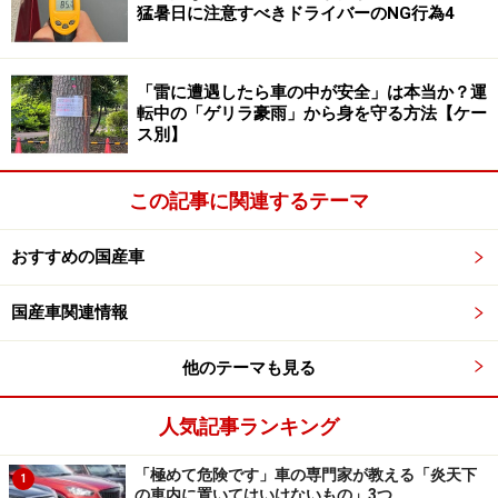
猛暑日に注意すべきドライバーのNG行為4
アルトは上質感のあるミラ イースと異なり、新社会人用
の家具という方向性。明るい色の樹脂を使うなど、若い
「雷に遭遇したら車の中が安全」は本当か？運
ユーザー層など意識したのだろう。私のような年齢だと
転中の「ゲリラ豪雨」から身を守る方法【ケー
圧倒的にミラ イースを好むが、初めてクルマ買うという
ス別】
人ならアルトも好印象か。装備内容はほとんど同じだと
思って良い。
この記事に関連するテーマ
おすすめの国産車
国産車関連情報
国内累計販売台数500万台達成を記念して発売された特別色
も「コフレピンクパールメタリック」などポップな色合いの
他のテーマも見る
アルト
人気記事ランキング
装備内容も揃っている
「極めて危険です」車の専門家が教える「炎天下
1
の車内に置いてはいけないもの」3つ