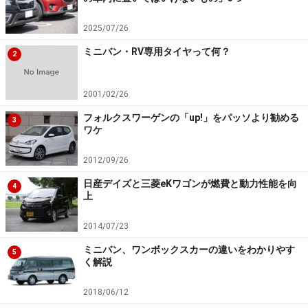
2025/07/26
乗っても甲乙付けがたし。従来型ミラ イースはアルトよ
ミニバン・RV専用タイヤって何？
り80kg程度重かったため、常時大柄な成人を一人乗せて
2
いるようなものだった。当然ながら加速や燃費に悪い影
響を与える。しかしフルモデルチェンジで80kg軽量化。
2001/02/26
アルトと横並びにしてきたから驚く。軽快になりました
フォルクスワーゲンの「up!」をパッソより勧める
3
ね。
ワケ
2012/09/26
軽量化によって実用燃費も向上。従来型だとアルトより
日産デイズと三菱eKワゴンが燃費と動力性能を向
10％近く燃費悪く、新型になってもJC08モード燃費で若
4
上
干アルトの方が良いということになっている。けれど試
乗会で燃費チェックしてみたら、以前アルトで同じよう
2014/07/23
な走り方をした時と変わらず。これまた横並びと考えて
ミニバン、ワンボックスカーの違いをわかりやす
5
く解説
いい。
2018/06/12