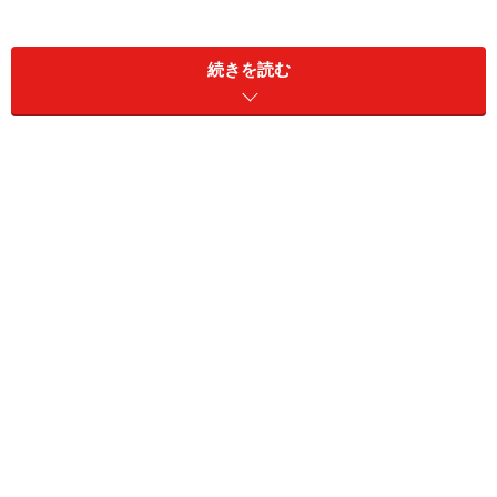
続きを読む
日常の足として使うには満足が高いミラ イース。新モデル
はデザインも◯