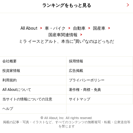
ランキングをもっと見る
ミラ イース vs アルト――決め手となるの
は“安全性”
>
>
>
>
All About
車・バイク
自動車
国産車
以上、性能やスペック、装備など同等。じゃどちらを買
>
国産車関連情報
ミラ イースとアルト、本当に“買い”なのはどっちだ
ってもいいのか、と聞かれたら、瞬時に「いいえ！」と
答えておく。自動ブレーキに代表される安全装備が圧倒
的に違う。アルトの場合、カタログには「レーダーブレ
会社概要
採用情報
ーキサポート」と書いてあるが、明らかに間違いな誇大
投資家情報
広告掲載
表記。
利用規約
プライバシーポリシー
All Aboutについて
著作権・商標・免責
アルトなどに搭載されているレーザーレーダー
当サイトの情報についての注意
サイトマップ
ヘルプ
そもそも高価なレーダーなど使っていない。アルトが使
© All About, Inc. All rights reserved.
っているのは夜店などで売っているレーザーポインター
掲載の記事・写真・イラストなど、すべてのコンテンツの無断複写・転載・公衆送信等
を禁じます
と同じシステムを使った簡易型で、車速30km/hを超えた