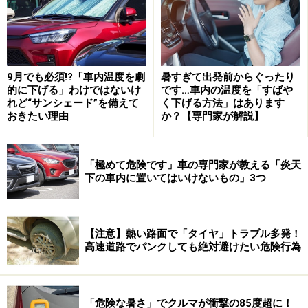
9月でも必須!?「車内温度を劇
暑すぎて出発前からぐったり
的に下げる」わけではないけ
です…車内の温度を「すばや
れど“サンシェード”を備えて
く下げる方法」はあります
おきたい理由
か？【専門家が解説】
「極めて危険です」車の専門家が教える「炎天
下の車内に置いてはいけないもの」3つ
インテリアも充実のミラ イース
【注意】熱い路面で「タイヤ」トラブル多発！
高速道路でパンクしても絶対避けたい危険行為
若いユーザーを意識、初めて買うクルマと
して好印象な「アルト」
「危険な暑さ」でクルマが衝撃の85度超に！