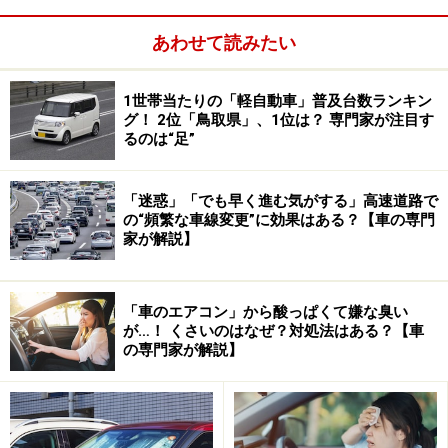
バンパーはボディと同じ色で塗装されており、ホイール
あわせて読みたい
キャップも付く。アンテナだって手抜き感無し。強いて
言えばドアミラーが電動格納式でなく黒いことくらい
1世帯当たりの「軽自動車」普及台数ランキン
グ！ 2位「鳥取県」、1位は？ 専門家が注目す
か。ボディカラーは7色から選べて、赤っぽいボディや
るのは“足”
空色あたりなど存在感ある。皆さん実車を見たら驚くだ
ろう。
「迷惑」「でも早く進む気がする」高速道路で
の“頻繁な車線変更”に効果はある？【車の専門
インテリアだって機能的な自発光式のデジタル式メータ
家が解説】
ーが質感を確保。リアシートのヘッドレストは付かない
ものの（必要なら108万円のグレードを）、ほとんど使
「車のエアコン」から酸っぱくて嫌な臭い
わないというなら問題無し。パワーウインドウやパワー
が…！ くさいのはなぜ？対処法はある？【車
ドアロックはもちろん、UVカットガラスまで標準装備。
の専門家が解説】