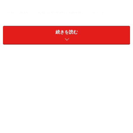
「堂々再婚」～白馬の王子様は2度3度やってくる～
“新しい結婚”をして人生後半大逆転
続きを読む
日本では毎年20万組を超えるカップルが離婚していま
す。その方たちが一生、
「一人で生きてゆく寂しさ」
「子育てを一人で担うプレッシャー」「経済的不安」
な
どを抱えながら過ごすのは寂しいことだと思っていま
す。
だからこそ私は以前から、一度離婚しても「まだいけ
る！」と前向きに捉えてほしいと感じていました。離婚
したからこそわかる痛みがある。男女間の気持ちのズレ
を理解しようとする新しい力がついているのですから。
前の結婚ではモンスターワイフだった、モンスター夫だ