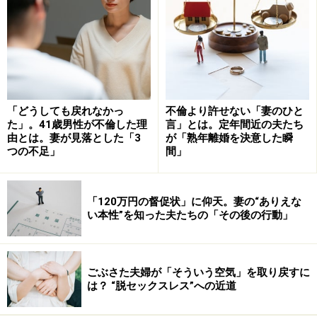
そこで、再婚して幸せになる心構えと、自分改善策を書
いた本を出しました。
『堂々再婚
』というタイトルで
す。
今回の記事では「堂々再婚」という観点から、現代日本
の再婚事情について考えてみましょう。
「どうしても戻れなかっ
不倫より許せない「妻のひと
た」。41歳男性が不倫した理
言」とは。定年間近の夫たち
由とは。妻が見落とした「3
が「熟年離婚を決意した瞬
つの不足」
間」
「国民の決断」にもあがった「堂々再婚」
という言葉
「120万円の督促状」に仰天。妻の“ありえな
い本性”を知った夫たちの「その後の行動」
人が生まれてから死ぬまで、幾度となく迫られる”決
断”を後押しするために毎年、AllAboutが実施している
「
国民の決断
」という取り組みがあります。
ごぶさた夫婦が「そういう空気」を取り戻すに
は？ “脱セックスレス”への近道
2016年の「国民の決断」では8位に「
離婚より卒婚する