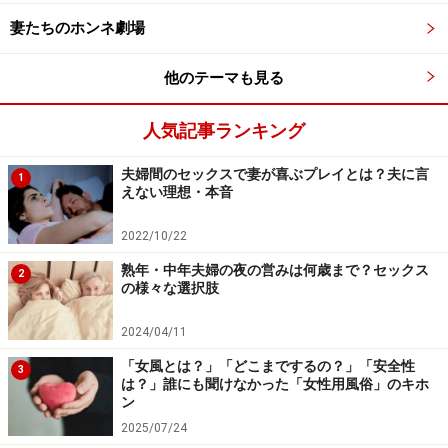
ンしています。この時、私も審査員を務めていました。
妻たちのホンネ劇場
他のテーマも見る
再婚者数は増加中というデータ
人気記事ランキング
国立社会保障・人口問題研究所の2014年調査で、日本の
夫婦間のセックスで妻が喜ぶプレイとは？夫に言
1
えない理想・本音
再婚者数を見てみましょう。
2022/10/22
【1年間に再婚した人】
熟年・中年夫婦の夜の営みは何歳まで？セックス
2
夫：12万4368人
の様々な選択肢
妻：10万6585人
2024/04/11
日本全体の婚姻数は減っていますが再婚者数は1980年調
「女風とは？」「どこまでするの？」「安全性
3
は？」誰にも聞けなかった「女性用風俗」のキホ
査に比べ男女とも4万人増えています。2013年に「堂々
ン
と再婚する人が増えるだろう」と述べた予測は的中して
2025/07/24
いることがわかります。