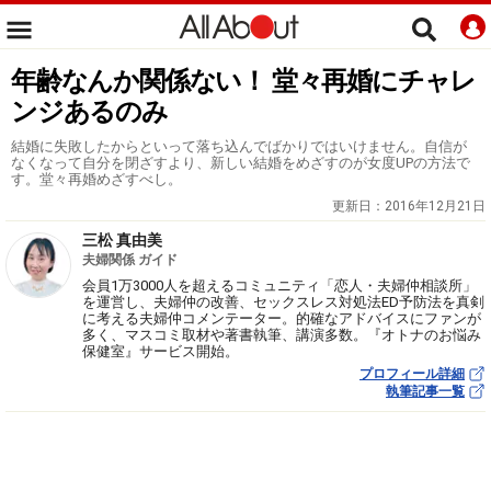
年齢なんか関係ない！ 堂々再婚にチャレ
ンジあるのみ
結婚に失敗したからといって落ち込んでばかりではいけません。自信が
なくなって自分を閉ざすより、新しい結婚をめざすのが女度UPの方法で
す。堂々再婚めざすべし。
更新日：
2016年12月21日
三松 真由美
夫婦関係 ガイド
会員1万3000人を超えるコミュニティ「恋人・夫婦仲相談所」
を運営し、夫婦仲の改善、セックスレス対処法ED予防法を真剣
に考える夫婦仲コメンテーター。的確なアドバイスにファンが
多く、マスコミ取材や著書執筆、講演多数。『オトナのお悩み
保健室』サービス開始。
プロフィール詳細
執筆記事一覧