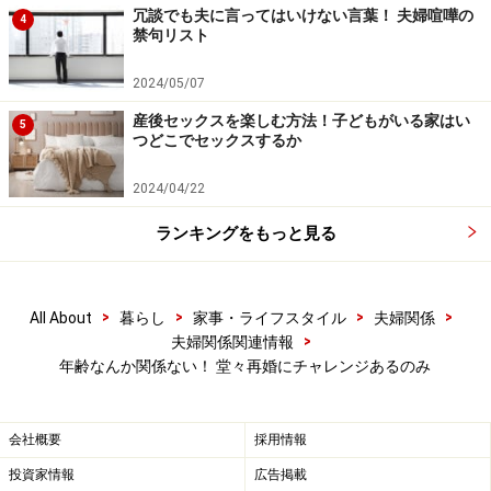
冗談でも夫に言ってはいけない言葉！ 夫婦喧嘩の
4
禁句リスト
皆さんの中学高校時代の友人、いつのまにか奥さんが変
2024/05/07
わっていた、旦那さんが変わっていたということはあり
ませんか。年賀状の住所や名前などで気づくことも増え
産後セックスを楽しむ方法！子どもがいる家はい
5
つどこでセックスするか
ています
2024/04/22
ランキングをもっと見る
「男としての俺、女としての私」はいった
い何歳まで？
>
>
>
>
All About
暮らし
家事・ライフスタイル
夫婦関係
>
夫婦関係関連情報
年齢なんか関係ない！ 堂々再婚にチャレンジあるのみ
再婚に「限界年齢」はありません
会社概要
採用情報
再婚といっても、相手は何歳までに見つければよいので
しょうか。
投資家情報
広告掲載