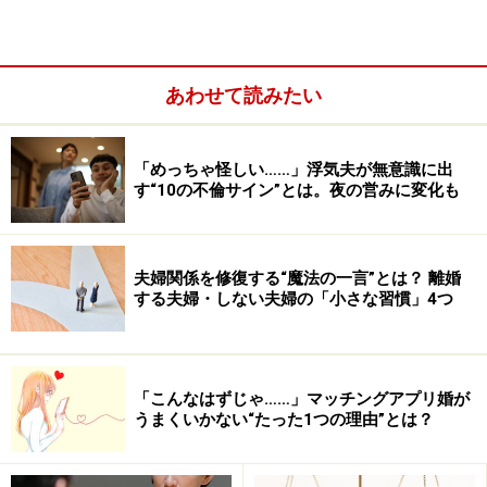
ったという反省を元に次のお相手を大切にすればよい。
まっさらな気持ちで
“新しい相手”と“新しい結婚”をす
る
。つまり再婚です。
あわせて読みたい
「めっちゃ怪しい……」浮気夫が無意識に出
す“10の不倫サイン”とは。夜の営みに変化も
夫婦関係を修復する“魔法の一言”とは？ 離婚
する夫婦・しない夫婦の「小さな習慣」4つ
「こんなはずじゃ……」マッチングアプリ婚が
うまくいかない“たった1つの理由”とは？