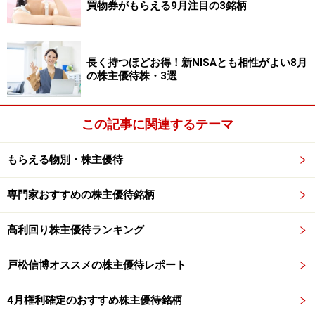
買物券がもらえる9月注目の3銘柄
2017年3月期上半期の業績には勢いが見られませんでし
たが、これは将来の成長に向けての先行費用が嵩んだた
めだと考えられます。同社の都立中高一貫校・都立難関
長く持つほどお得！新NISAとも相性がよい8月
高校受験対策塾としてのブランドイメージ定着と高い合
の株主優待株・3選
格実績、そして順調な開校と、各種囲い込み作戦による
生徒増が見込まれることは評価できると思います。5期
この記事に関連するテーマ
連続最高益更新の見通しであり、業績は堅調です。
もらえる物別・株主優待
2016年9月末時点の財務状況は、自己資本比率が
49.7％、有利子負債が3億600万円、現金等が5億2100万
専門家おすすめの株主優待銘柄
円と良好です。また16/3期実績ROEは32.6％と高水準で
業界でも2位。
高利回り株主優待ランキング
株価は緩やかな上昇が続いており、2017年3月末の権利
戸松信博オススメの株主優待レポート
落ちに向けて上昇が継続する可能性も期待できると思い
4月権利確定のおすすめ株主優待銘柄
ます。