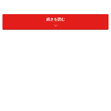
都立復権やコストパフォーマンスにより、都立中高一貫
校、都立難関高校の人気が高まっている教育業界の中
続きを読む
で、同社は先駆けて私立から都立対策にシフトを進めて
きました。都立中高一貫校では45％という合格占有率を
誇る対応塾としてブランド力を高めていることに加え、
地域囲い込みのドミナント戦略、値下げキャンペーンに
よる生徒確保と、少子化による学齢人口が減っていく中
で明らかに勢いがついている企業だと思います。