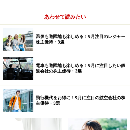
あわせて読みたい
同社の株主優待はクオカードで、嬉しい金券優待銘柄で
温泉も遊園地も楽しめる！9月注目のレジャー
す。しかも現金配当と併せた利回りは5％にも達します
株主優待・3選
ので、利回りの点から注目できると思います。まずは銘
柄データを見て見ましょう。
電車も遊園地も楽しめる！9月に注目したい鉄
道会社の株主優待・3選
【銘柄データ】学究社（東証1部<9769>）
【株主優待＋現金配当予想利回り】 5.0％
【2016年12月9日株価】 1,387円
飛行機代をお得に！9月に注目の航空会社の株
【株主優待獲得最低投資額】 100株＝13万8700円
主優待・3選
【今期予想現金配当(1株あたり）】 60円
【株主優待権利確定月】 3月末