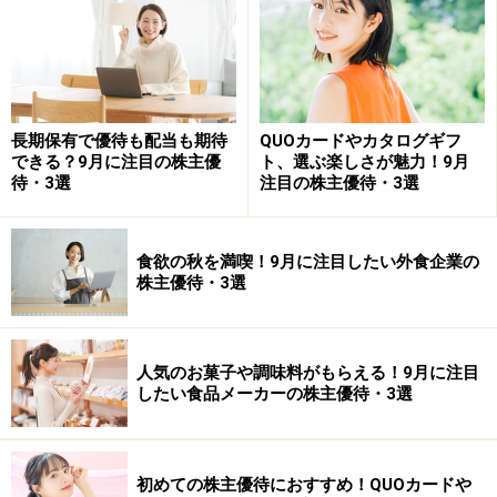
【株主優待の内容】
100株以上・・・クオ・カード1,000円分
※今回は100株を購入したケースでクオカードを年間に
1,000円分獲得したケースを想定しています（株主優待は
長期保有で優待も配当も期待
QUOカードやカタログギフ
額面通り1,000円で評価し、利回り計算しています）
できる？9月に注目の株主優
ト、選ぶ楽しさが魅力！9月
待・3選
注目の株主優待・3選
学習塾激戦区東京都下で繰り広げられる需
食欲の秋を満喫！9月に注目したい外食企業の
要囲い込みへの取り組みを評価
株主優待・3選
首都圏全域でシェアを拡大していくために、2017年3月
期は授業料値下げによる生徒囲い込み施策を実施。ドミ
人気のお菓子や調味料がもらえる！9月に注目
ナント戦略による地域住民・生徒の囲い込みや、授業料
したい食品メーカーの株主優待・3選
値下げキャンペーン、テレビ放映による生徒確保と、同
社の需要確保への取り組みは勢いづいています。
初めての株主優待におすすめ！QUOカードや