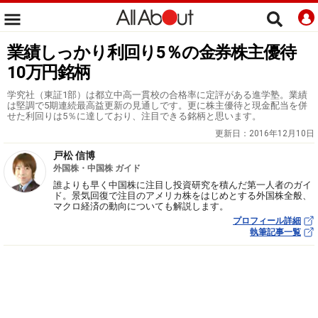
業績しっかり利回り5％の金券株主優待
10万円銘柄
学究社（東証1部）は都立中高一貫校の合格率に定評がある進学塾。業績
は堅調で5期連続最高益更新の見通しです。更に株主優待と現金配当を併
せた利回りは5％に達しており、注目できる銘柄と思います。
更新日：
2016年12月10日
戸松 信博
外国株・中国株 ガイド
誰よりも早く中国株に注目し投資研究を積んだ第一人者のガイ
ド。景気回復で注目のアメリカ株をはじめとする外国株全般、
マクロ経済の動向についても解説します。
プロフィール詳細
執筆記事一覧