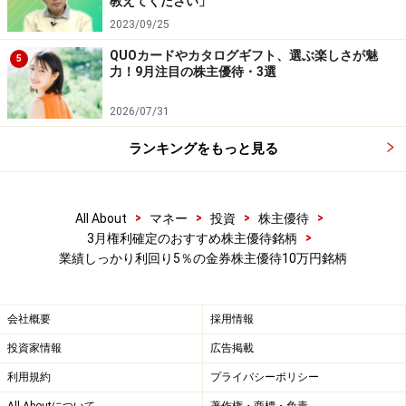
教えてください」
の公式情報をご確認ください。
2023/09/25
【編集部からのお知らせ】
QUOカードやカタログギフト、選ぶ楽しさが魅
5
力！9月注目の株主優待・3選
・「家計」について、
アンケート（2026/8/31まで）
を実施
中です！
※抽選で20名にAmazonギフト券1000円分プレゼント
2026/07/31
※謝礼付きの限定アンケートやモニター企画に参加が可能に
なります
ランキングをもっと見る
>
>
>
>
All About
マネー
投資
株主優待
>
3月権利確定のおすすめ株主優待銘柄
業績しっかり利回り5％の金券株主優待10万円銘柄
会社概要
採用情報
投資家情報
広告掲載
利用規約
プライバシーポリシー