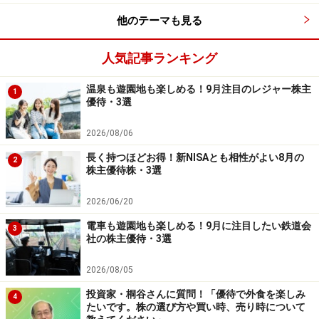
他のテーマも見る
参考：日本株通信
人気記事ランキング
※記載されている情報は、正確かつ信頼しうると判断し
た情報源から入手しておりますが、その正確性または完
温泉も遊園地も楽しめる！9月注目のレジャー株主
1
優待・3選
全性を保証したものではありません。予告無く変更され
る場合があります。また、資産運用、投資はリスクを伴
2026/08/06
います。投資に関する最終判断は、御自身の責任でお願
長く持つほどお得！新NISAとも相性がよい8月の
2
い申し上げます。
株主優待株・3選
※記事内容は執筆時点のものです。最新の内容をご確認くださ
2026/06/20
い。
本記事の内容は一般的な情報提供を目的としており、特定の金融
電車も遊園地も楽しめる！9月に注目したい鉄道会
3
商品や投資行動を推奨するものではありません。
社の株主優待・3選
投資や資産運用に関する最終的なご判断はご自身の責任において
行ってください。
2026/08/05
掲載情報の正確性・完全性については十分に配慮しております
が、その内容を保証するものではなく、これに基づく損失・損害
投資家・桐谷さんに質問！「優待で外食を楽しみ
4
などについて当社は一切の責任を負いません。
たいです。株の選び方や買い時、売り時について
最新の情報や詳細については、必ず各金融機関やサービス提供者