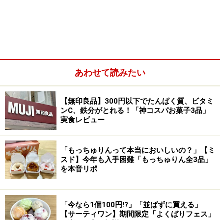
業中となります。
「トシ・ヨロイヅカ 東京」の「ピュイ・ダムール」（税込
あわせて読みたい
450円）
まずぜひ食べておきたいのは、こちらの店舗の目玉とな
【無印良品】300円以下でたんぱく質、ビタミ
る生菓子「ピュイ・ダムール」。“愛の泉”という意味を
ンC、鉄分がとれる！「神コスパお菓子3品」
実食レビュー
持つこのお菓子は、鎧塚シェフがフランスのパリで修業
した老舗「ストレール」で学んだスペシャリテ。
「もっちゅりんって本当においしいの？」【ミ
スド】今年も入手困難「もっちゅりん全3品」
鎧塚シェフも、これまでずっと出したいお菓子だったそ
を本音リポ
うですが、表面のパリッとしたキャラメリゼが、時間が
経つと水分を吸ってやわらかくなってしまうので、なか
なか難しかったそう。今回は、1階の冷蔵ショーケース
「今なら1個100円!?」「並ばずに買える」
【サーティワン】期間限定「よくばりフェス」
の並びに実演ブースを設け、お客様の目の前で仕上げ作