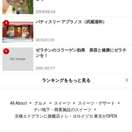
ケーキ類の中で、今回の店舗オープンに合わせて登場し
た新作の一つは、「ミルフィーユ・エクアドル」。鎧塚
2004/06/24
シェフが南米・エクアドルで手掛けるカカオ農園「Toshi
パティスリー アプラノス（武蔵浦和）
4
Yoroizuka Cacao Farm Equador」の無農薬栽培カカオ豆を
自家焙煎して作るビーントゥーバーのショコラを使用し
2016/01/01
ています。
ゼラチンのコラーゲン効果 美容と健康にゼラチ
5
ンを！
サクサクの香ばしいパイと、ガナッシュとバタークリー
ムべースの2種類のショコラのクリームとを重ね、バナ
2001/07/17
ナのキャラメリゼを添えて、エクアドルらしさを再現。
ランキングをもっと見る
ショコラの風味がしっかりと感じられ、甘さも控えめな
ので、濃厚でビターなチョコレートがお好きな方には特
にお勧めです。
>
>
>
>
All About
グルメ
スイーツ
スイーツ・デザート
>
デパ地下・商業施設のスイーツ
京橋エドグランに旗艦店トシ・ヨロイヅカ 東京がOPEN