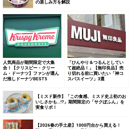
の楽しみ方を解説
業を行うスタイルで、積年の思いを実現したそうです。
「トシ・ヨロイヅカ 東京」の実演ブースで仕上げられる
「ピュイ・ダムール」
まず、「ピュイ・ダムール」に使われる「シブーストク
人気商品が期間限定で大集
「ひんやり＆つるんとしてい
合！【クリスピー・クリー
て超絶品！」【無印良品】売
リーム」と呼ばれるクリームを作る工程が見られます。
ム・ドーナツ】ファンが選ん
り切れる前に買いたい「神コ
卵白と砂糖を泡立ててふわふわにしたメレンゲを混ぜ込
だ推しドーナツBEST5
スパスイーツ」3選
んだ、軽やかな食感が特徴です。
【ミスド新作】「この食感、ミスド史上初のお
いしさかも…!?」期間限定の「サクぽふん」を
実食リポ！
「ピュイ・ダムール」のクリームを絞る
【2026春の手土産】1000円台から買える！
そして、土台となる敷き込みパイ生地の中にカスタード