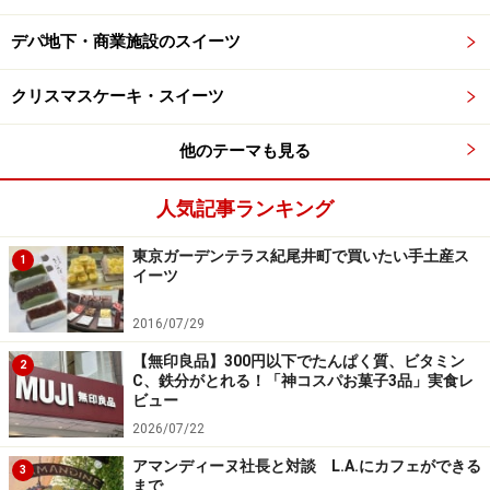
デパ地下・商業施設のスイーツ
クリスマスケーキ・スイーツ
「トシ・ヨロイヅカ 東京」1階冷蔵ケースに並ぶケーキ類
他のテーマも見る
他にも、鎧塚シェフの代表作と言える人気ケーキが多数
揃います。とろりとやわらかなピスタチオのプリン「ク
人気記事ランキング
レム・ピスターシュ」や、ヨーロッパ修業時代にお世話
になったシェフへの敬意を込めてその名をつけた「ジャ
東京ガーデンテラス紀尾井町で買いたい手土産ス
1
イーツ
ン・ピエール」など。
2016/07/29
【無印良品】300円以下でたんぱく質、ビタミン
2
C、鉄分がとれる！「神コスパお菓子3品」実食レ
ビュー
「トシ・ヨロイヅカ 東京」1階冷蔵ケースに並ぶ「ミルフィ
2026/07/22
ーユ・エクアドル」（税込600円）
アマンディーヌ社長と対談 L.A.にカフェができる
3
まで