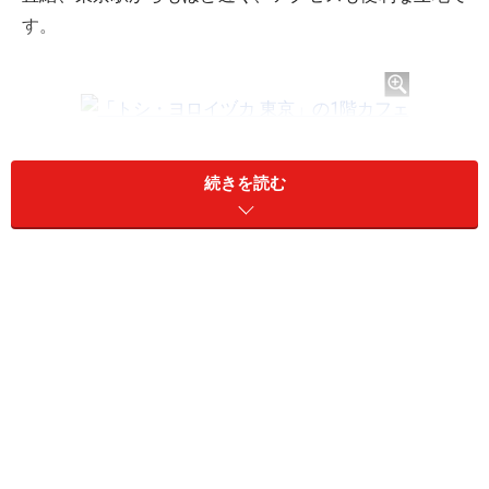
す。
「トシ・ヨロイヅカ 東京」の1階カフェ
続きを読む
「トシ・ヨロイヅカ 東京」の1階は売り場と24席のカフ
ェ併設。店内の階段を上っていった2階はデザートコー
スを提供する18席のカウンターとなっています。こちら
の店舗には、これまでの店舗にはなかった新メニューや
限定アイテムも登場！「トシ・ヨロイヅカ 東京」ならで
はの新たな見どころ、楽しみ方をご紹介して参ります。
なお、六本木のミッドタウン東京や八幡山アトリエの各
店、小田原の「
一夜城 Yoroizuka Farm
」は引き続き営業
を続けていますが、最初の店舗地だった恵比寿は現在休