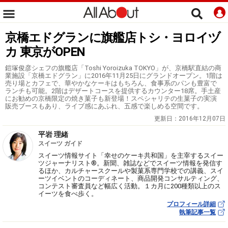
京橋エドグランに旗艦店トシ・ヨロイヅ
カ 東京がOPEN
鎧塚俊彦シェフの旗艦店「Toshi Yoroizuka TOKYO」が、京橋駅直結の商
業施設「京橋エドグラン」に2016年11月25日にグランドオープン。1階は
売り場とカフェで、華やかなケーキはもちろん、食事系のパンも豊富で
ランチも可能。2階はデザートコースを提供するカウンター18席。手土産
にお勧めの京橋限定の焼き菓子も新登場！スペシャリテの生菓子の実演
販売ブースもあり、ライブ感にあふれ、五感で楽しめる空間です。
更新日：
2016年12月07日
平岩 理緒
スイーツ ガイド
スイーツ情報サイト「幸せのケーキ共和国」を主宰するスイー
ツジャーナリスト®。新聞、雑誌などでスイーツ情報を発信す
るほか、カルチャースクールや製菓系専門学校での講義、スイ
ーツイベントのコーディネート、商品開発コンサルティング、
コンテスト審査員など幅広く活動。１カ月に200種類以上のス
イーツを食べ歩く。
プロフィール詳細
執筆記事一覧