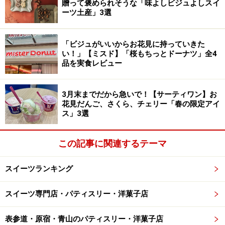
贈って褒められそうな「味よしビジュよしスイ
クリームを絞り、その上にシブーストクリームを絞りま
ーツ土産」3選
す。
「ビジュがいいからお花見に持っていきた
い！」【ミスド】「桜もちっとドーナツ」全4
品を実食レビュー
「ピュイ・ダムール」のキャラメリゼ
3月末までだから急いで！【サーティワン】お
最後に、表面に粉糖を振りかけ、熱く熱した焼きごてを
花見だんご、さくら、チェリー「春の限定アイ
ス」3選
当ててキャラメリゼ。ジュッという音と共に煙が立ち上
り、砂糖の焦げる甘く香ばしい香りが一面に広がりま
す。この作業を2回繰り返して出来あがりです。
この記事に関連するテーマ
スイーツランキング
大量に作り置きすることなく、こまめにキャラメリゼを
行うことで、繊細な出来たての食感を楽しむことができ
スイーツ専門店・パティスリー・洋菓子店
るのです。できればぜひ、焼き立てをカフェでいただき
たいですね！
表参道・原宿・青山のパティスリー・洋菓子店