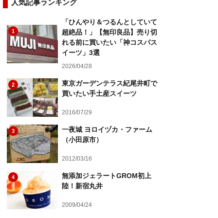
人気記事ランキング
「ひんやり＆つるんとしていて
1
超絶品！」【無印良品】売り切
れる前に買いたい「神コスパス
イーツ」3選
2026/04/28
東京ガーデンテラス紀尾井町で
2
買いたい手土産スイーツ
2016/07/29
一夜城 ヨロイヅカ・ファーム
3
（小田原市）
2012/03/16
無添加ジェラートGROM初上
4
陸！新宿丸井
2009/04/24