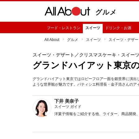
グルメ
フード・レストラン
スイーツ
ドリンク・お酒
All About
グルメ
スイーツ
スイーツ・デザー
スイーツ・デザート
／クリスマスケーキ・スイー
グランドハイアット東京の
グランドハイアット東京ではロビーフロア一面を銀世界に演出
ような世界観が魅力です。パティシエ料理長・金子浩さんのアイ
下井 美奈子
スイーツ ガイド
洋菓子情報をご紹介する他、ライター、商品開発