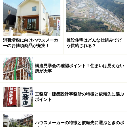
ばらくモデルハウスとして活用された後、販売されるもの
で、内部は狭小敷地に建つ建物としてリアルサイズの提案で
満ちあふれている（クリックすると拡大します）
そして、間取りなどの工夫がそこに表現されているわけ
ですが、そうである以上、私たちの実生活とはかけ離れ
た印象を受けることが多くなりがちです。これには理由
消費増税に向けハウスメーカ
仮設住宅はどんな仕組みでど
ーのお値頃商品が充実！
う供給される？
があって、モデルハウスとは「こんなことまでできます
よ」とか、「こんな住まいはいかがですか」という夢を
見せる場所だからです。。
構造見学会の確認ポイント！住まいは見えない
所が大事
その一方で、分譲住宅は現実的な規模の建物であること
が一般的。それは販売することを目的とするという大前
工務店・建築設計事務所の特徴と依頼先に選ぶ
提があるからです。このため、モデルハウスに比べて、
ポイント
住まい手にとってリアルな設えであることがほとんどで
す。
ハウスメーカーの特徴と依頼先に選ぶときのポ
また、違う見方をすると、分譲住宅にこそハウスメーカ