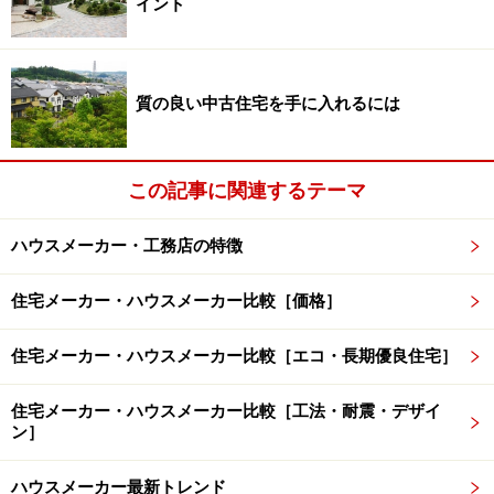
イント
ーの住まいづくりに関する実力やモノの考え方がわかり
やすく反映されているといえます。例えば、わかりやす
い例をあげると階段があります。
質の良い中古住宅を手に入れるには
傾斜が緩やかで、手すりや踊り場が設けられている分譲
住宅なら、注文住宅であっても同じような設えになるは
この記事に関連するテーマ
ず。また、2階以上にあるトイレにも、トイレットペー
パーを収納できるスペースがあると、その分譲住宅を供
ハウスメーカー・工務店の特徴
給するハウスメーカーは住まい手の暮らしをしっかりと
住宅メーカー・ハウスメーカー比較［価格］
考えていると、考えられます。
住宅メーカー・ハウスメーカー比較［エコ・長期優良住宅］
安さが魅力の一般的な分譲住宅の場合、ないことがほと
んどなのです。用を足していてトイレットペーパーが切
住宅メーカー・ハウスメーカー比較［工法・耐震・デザイ
れていたら不便この上ないですよね。ない場合は、そう
ン］
した生活の困りごとに無頓着なハウスメーカーが建てた
ハウスメーカー最新トレンド
分譲住宅である場合が多いのです。