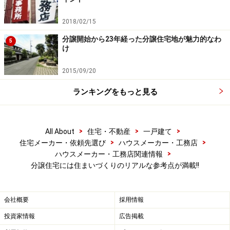
【写真1】はミサワホームによる建物のLDK。手前にLDK
より一段高いスペースが設けられています。スタジオの
2018/02/15
ようなLDK全体が見渡せる気持ちの良い空間です。ここ
分譲開始から23年経った分譲住宅地が魅力的なわ
5
け
には親がパソコンの作業や家計簿付け、子どもが宿題な
ど多目的に活用できるデスクが設けられています。
2015/09/20
ランキングをもっと見る
このようなスペースがあることでLDKに家族の居場所が
増えます。ちなみに、このスペースは階段の途中にある
のですが、階段の傾斜が急にならないように安全性を高
>
>
>
All About
住宅・不動産
一戸建て
める工夫ともなっています。
>
>
住宅メーカー・依頼先選び
ハウスメーカー・工務店
>
ハウスメーカー・工務店関連情報
分譲住宅には住まいづくりのリアルな参考点が満載!!
【写真3】
会社概要
採用情報
投資家情報
広告掲載
【写真2】は同じ建物の2階の様子。主寝室から撮影した