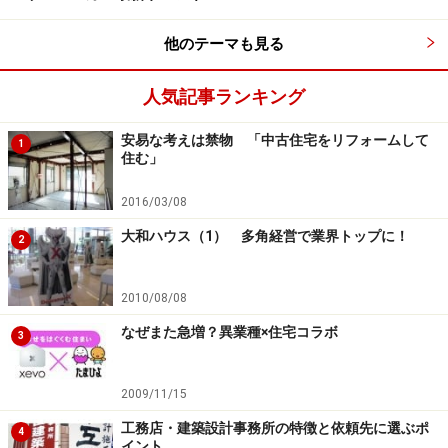
他のテーマも見る
家族の居場所、友人やご近所との交流が楽
人気記事ランキング
しめる間取り
安易な考えは禁物 「中古住宅をリフォームして
1
というわけで、以下で分譲住宅の間取りの工夫を中心
住む」
に、参考にすべきポイントをご紹介していきます。まず
2016/03/08
最初に紹介するのは、
トヨタホーム
と
ミサワホーム
が共
同で開発している
「７ DAYS VILLA（セブンデイズヴィ
大和ハウス（1） 多角経営で業界トップに！
2
ラ）」
という千葉県印西市で開発中の分譲住宅地の建物
です。
2010/08/08
なぜまた急増？異業種×住宅コラボ
3
【写真1】
2009/11/15
工務店・建築設計事務所の特徴と依頼先に選ぶポ
4
イント