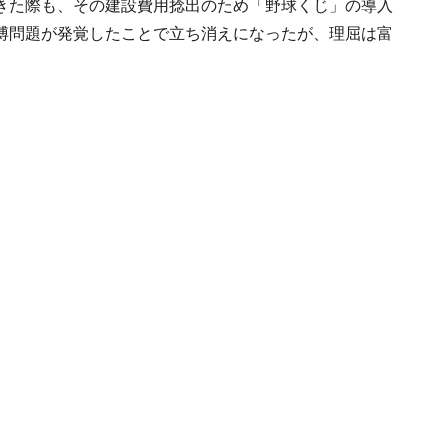
きた際も、その建設費用捻出のため「野球くじ」の導入
博問題が発覚したことで立ち消えになったが、理屈は富