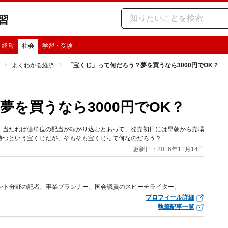
習
・経営
社会
学習・受験
よくわかる経済
「宝くじ」って何だろう？夢を買うなら3000円でOK？
を買うなら3000円でOK？
。当たれば億単位の配当が転がり込むとあって、発売初日には早朝から売場
持つという宝くじだが、そもそも宝くじって何なのだろう？
更新日：2016年11月14日
ント分野の記者、事業プランナー、国会議員のスピーチライター。
プロフィール詳細
執筆記事一覧