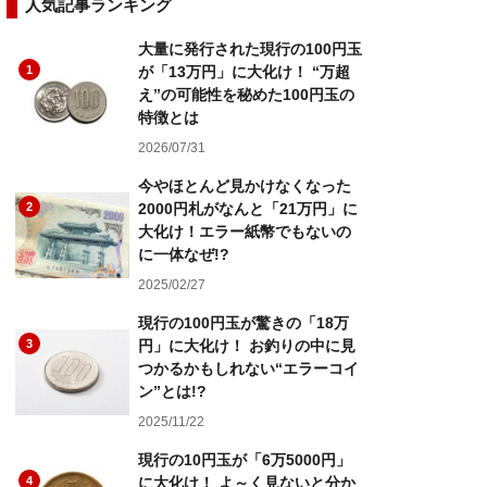
人気記事ランキング
大量に発行された現行の100円玉
1
が「13万円」に大化け！ “万超
え”の可能性を秘めた100円玉の
特徴とは
2026/07/31
今やほとんど見かけなくなった
2
2000円札がなんと「21万円」に
大化け！エラー紙幣でもないの
に一体なぜ!?
2025/02/27
現行の100円玉が驚きの「18万
3
円」に大化け！ お釣りの中に見
つかるかもしれない“エラーコイ
ン”とは!?
2025/11/22
現行の10円玉が「6万5000円」
4
に大化け！ よ～く見ないと分か