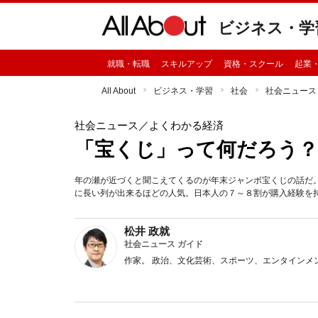
ビジネス・学
就職・転職
スキルアップ
資格・スクール
起業
All About
ビジネス・学習
社会
社会ニュース
社会ニュース
／よくわかる経済
「宝くじ」って何だろう？夢
年の瀬が近づくと聞こえてくるのが年末ジャンボ宝くじの話だ
に長い列が出来るほどの人気。日本人の７～８割が購入経験を
松井 政就
社会ニュース ガイド
作家。 政治、文化芸術、スポーツ、エンタインメ