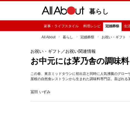
暮らし
家事・ライフスタイル
料理レシピ
冠婚葬祭
生
All About
暮らし
冠婚葬祭
お祝い・ギフト
お祝い・ギフト
／お祝い関連情報
お中元には茅乃舎の調味料
この春、東京ミッドタウンに初出店と同時に人気沸騰のグロー
屋根の自然食レストランから生まれた調味料専門店。喜ばれる
冨田 いずみ