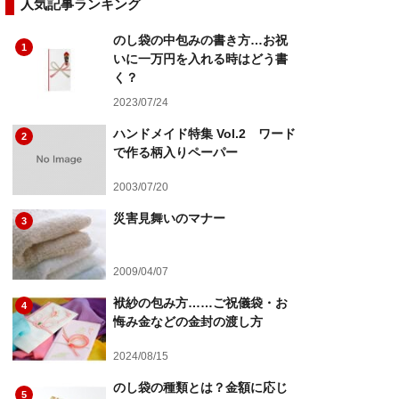
人気記事ランキング
のし袋の中包みの書き方…お祝
1
いに一万円を入れる時はどう書
く？
2023/07/24
ハンドメイド特集 Vol.2 ワード
2
で作る柄入りペーパー
2003/07/20
災害見舞いのマナー
3
2009/04/07
袱紗の包み方……ご祝儀袋・お
4
悔み金などの金封の渡し方
2024/08/15
のし袋の種類とは？金額に応じ
5