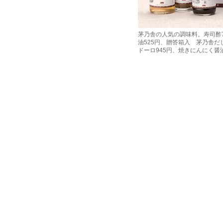
茅乃舎の人気の調味料。寿司酢7
油525円、贈答箱入 茅乃舎だし
ドーロ945円、焼きにんにく醤