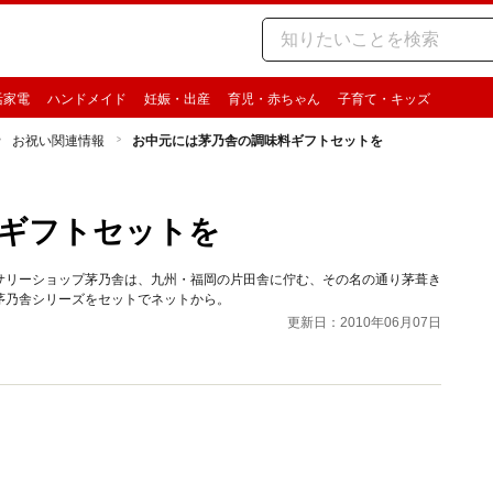
活家電
ハンドメイド
妊娠・出産
育児・赤ちゃん
子育て・キッズ
お祝い関連情報
お中元には茅乃舎の調味料ギフトセットを
ギフトセットを
サリーショップ茅乃舎は、九州・福岡の片田舎に佇む、その名の通り茅葺き
茅乃舎シリーズをセットでネットから。
更新日：2010年06月07日