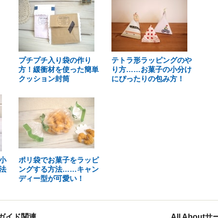
プチプチ入り袋の作り
テトラ形ラッピングのや
方！緩衝材を使った簡単
り方……お菓子の小分け
クッション封筒
にぴったりの包み方！
小
ポリ袋でお菓子をラッピ
法
ングする方法……キャン
ディー型が可愛い！
ガイド関連
All Abou