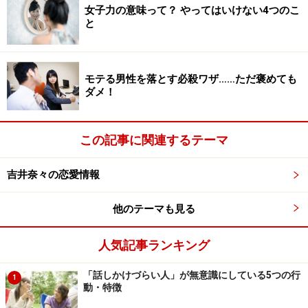
女子力の意味って？ やってはいけない4つのこ
するだけで、今後のつながりが変わっていくものです。
と
相手の投稿を読んで、「わぁ、素敵♪」「行ってみた
い！」「食べてみたい！」などとちょっとでも思った
モテる男性を落とす必殺ワザ……ただ褒めても
ら、その生まれた感情を「相手へのコメント」にして、
ダメ！
相手へのプレゼントに変えるクセをつけていきましょ
う。
この記事に関連するテーマ
吉井奈々の恋愛情報
2.良いコメントって？悪いコメントって？
他のテーマも見る
人気記事ランキング
「話しかけづらい人」が無意識にしている5つの行
1
著者の「LINEの愛されコミュニケーション術」にコメントを
動・特徴
つけるなら