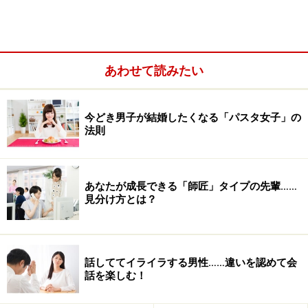
あわせて読みたい
今どき男子が結婚したくなる「パスタ女子」の
法則
1.「いいね！」だけじゃなく、「コメン
ト」をプレゼント
あなたが成長できる「師匠」タイプの先輩……
見分け方とは？
まずはひとこと、ポジティブなコメントをプレゼントするク
セをつけて
話しててイライラする男性……違いを認めて会
話を楽しむ！
まず、よく目につくのが、「いいね！」だけを押して満
足をしている人。もちろん、スルーするよりは素晴らし