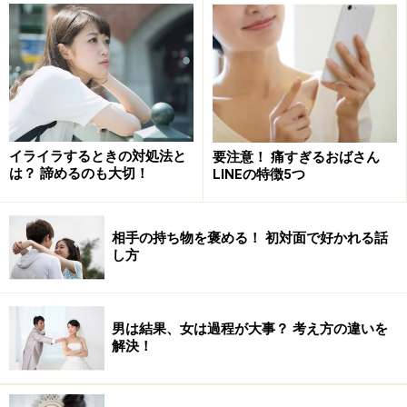
いことなのですが、とてももったいないです！
なぜなら、「いいね！」は、たくさん押されてもパッと
見では、「234いいね！」というように、ただの数字に
しかみえませんよね。せっかくなら、ポチッと「いい
ね！」ボタンをタッチしていたその手を、今日からコメ
イライラするときの対処法と
要注意！ 痛すぎるおばさん
ント欄に移動しましょう！
は？ 諦めるのも大切！
LINEの特徴5つ
なんだ、普通のことじゃないかと思いましたか？ でも、
相手の持ち物を褒める！ 初対面で好かれる話
これが、コミュニケーションのABCです。
し方
A：当たり前を
B：バカにしないで
男は結果、女は過程が大事？ 考え方の違いを
解決！
C：ちゃんとやろう
コミュニケーションは、ちょっと「ひと手間」をプラス