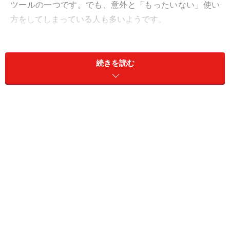
ツールの一つです。でも、意外と「もったいない」使い
方をしてしまっている人も多いようです。
リアルな友達やいつものメンバーとしかコミュニケーシ
ョンをとれていなかったり、ただの顔見知り状態から友
続きを読む
達の輪を広げられない人が多いようです。
今回はFacebookを上手に使って、Web上でも素敵なコミ
ュニケーションをとれるようになる方法をお伝えしま
す。