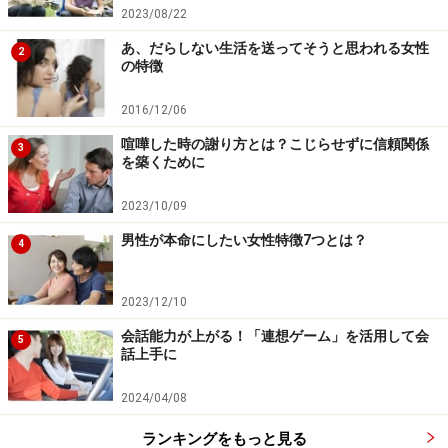
2023/08/22
あ、だらしない生活を送ってそうと思われる女性
とはいえ、コメントの仕方にもポイントがあります。例
2
の特徴
えば、NGコメントの代表例が、「相手の記事に全く関係
ないテンプレートの挨拶コメント」です。
2016/12/06
喧嘩した時の謝り方とは？こじらせずに信頼関係
3
を築くために
たまにいませんか？
2023/10/09
「おはようございます。今日も良い1日になりますよう
男性が本命にしたい女性特徴7つとは？
4
に！」
「おはようございます。今日も素晴らしい1日をお過ご
2023/12/10
し下さい！」
というテンプレートコメント・定型文を誰にでも同じよ
会話能力が上がる！「連想ゲーム」を活用して会
5
話上手に
うに残している人。いや、悪い言葉は一つも入っていま
せん。ただ、もったいないんです！
2024/04/08
ランキングをもっと見る
でも、こういう定型文をコピペで貼り付けることに労力