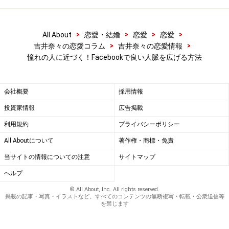
を使うのであれば、
「〇〇さん、おはようございます！ ブルーのネクタイが
>
>
>
>
All About
恋愛・結婚
恋愛
恋愛
素敵ですね。今日も素晴らしい1日をお過ごし下さい」
>
>
吉井奈々の恋愛コラム
吉井奈々の恋愛情報
憧れの人に近づく！Facebookで良い人脈を広げる方法
こういう風に、
・相手の名前を入れる
会社概要
採用情報
・相手の記事の中の言葉やキーワード、またはアップさ
投資家情報
広告掲載
れている写真の中から見えるキーワードを入れる
利用規約
プライバシーポリシー
――この２つのポイントをプラスするだけで、相手に矢印
All Aboutについて
著作権・商標・免責
を向けている＝相手に意識を向けているコメントになり
ます。
当サイトの情報についての注意
サイトマップ
ヘルプ
逆に言えば、矢印が相手に向いていない、全く相手との
© All About, Inc. All rights reserved.
掲載の記事・写真・イラストなど、すべてのコンテンツの無断複写・転載・公衆送信等
コミュニケーションになっていないのが、完全なNGコメ
を禁じます
ントです。