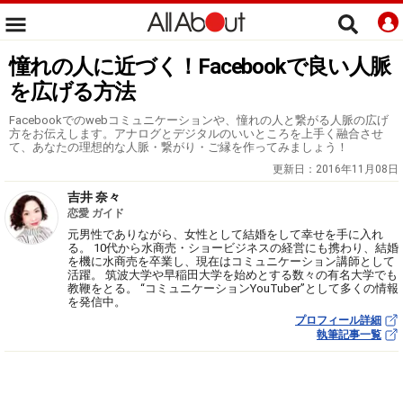
憧れの人に近づく！Facebookで良い人脈
を広げる方法
Facebookでのwebコミュニケーションや、憧れの人と繋がる人脈の広げ
方をお伝えします。アナログとデジタルのいいところを上手く融合させ
て、あなたの理想的な人脈・繋がり・ご縁を作ってみましょう！
更新日：
2016年11月08日
吉井 奈々
恋愛 ガイド
元男性でありながら、女性として結婚をして幸せを手に入れ
る。 10代から水商売・ショービジネスの経営にも携わり、結婚
を機に水商売を卒業し、現在はコミュニケーション講師として
活躍。 筑波大学や早稲田大学を始めとする数々の有名大学でも
教鞭をとる。 “コミュニケーションYouTuber”として多くの情報
を発信中。
プロフィール詳細
執筆記事一覧