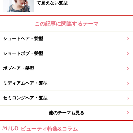
て見えない髪型
色味と仕上がりの違いは？
この記事に関連するテーマ
色の効果、色彩の持つイメージを最大限利用して、なり
たい雰囲気に近づけることができます。よくあるオーダ
ショートヘア・髪型
ー別に代表的なカラーを5パターンご紹介しますので、
ショートボブ・髪型
ぜひ参考にしてみてください。
ボブヘア・髪型
1)
上品な雰囲気に見せたい、ツヤ感を出したい
⇒ブラウンにピンク系をプラス。
ミディアムヘア・髪型
2)
柔らかい印象をつけたい
⇒マット系、アッシュ、ベージュでブラウンを残さない
セミロングヘア・髪型
のがポイント。
3)
若々しく見せたい
他のテーマも見る
⇒ベージュ、アッシュ系でさり気なく軽さを出す。
ビューティ特集&コラム
4)
落ち着いた雰囲気にしたい