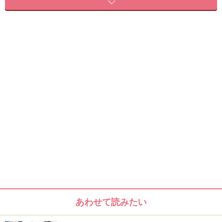
自分に合った髪色でイメージチェンジ！
Q1. 色見本を見ても、自分に似合う髪色が
よくわかりません……どうすればいい？
あわせて読みたい