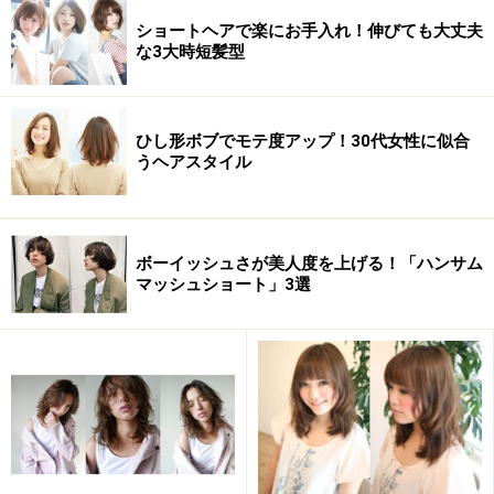
ショートヘアで楽にお手入れ！伸びても大丈夫
自分に似合うヘアカラーを選ぶには？
な3大時短髪型
ひし形ボブでモテ度アップ！30代女性に似合
基本的に、肌の色や瞳の色など、自分の「肌トーン」に
うヘアスタイル
合わせて選ぶと失敗がありません。
例えば、黄味よりの肌の人は、「アッシュ」「ベージ
ボーイッシュさが美人度を上げる！「ハンサム
ュ」だと肌がくすんで見えるので避けた方がベター。ア
マッシュショート」3選
ッシュ系を入れたい場合は、チークやリップを赤系にし
て血色をプラスして。一方、色白な人は「ピンク系」の
色を入れると、美白を際立ててくれます。