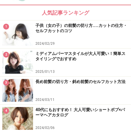
人気記事ランキング
Q4. 白髪が気になってきたときは、どうす
子供（女の子）の前髪の切り方……カットの仕方・
1
ればいい？
セルフカットのコツ
2024/02/29
ミディアムパーマスタイルが大人可愛い！簡単ス
白髪が目立つときは？
2
タイリングでおすすめ
白髪は染めると赤みが出やすくなります。髪を明るくし
2025/01/13
たい人はマット系でカラーリング。ツヤ感を出したいと
長め前髪の切り方・斜め前髪のセルフカット方法
きは、ブラウン、ピンク系で染めましょう。
3
白髪が伸びても目立ちにくくしたい場合は、全体を明る
2024/03/11
めに染めておくのがおすすめです。
40代にもおすすめ！ 大人可愛いショートボブ×パ
4
ーマヘアカタログ
2024/02/06