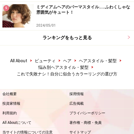
ミディアムヘアのパーマスタイル……ふわくしゃな
5
雰囲気がキュート！
2024/05/01
Q5. カラーリングはどのくらいの周期です
るのが理想ですか？
ランキングをもっと見る
>
>
>
>
All About
ビューティ
ヘア
ヘアスタイル・髪型
カラーリングの頻度は？
>
悩み別ヘアスタイル・髪型
2ヶ月に1度染めるくらいなら、伸びてきた部分も目立た
これで失敗ナシ！自分に似合うカラーリングの選び方
ずに、きれいな状態でカラーリングを続けることができ
ます。
会社概要
採用情報
投資家情報
広告掲載
毛先のダメージが気になる人はリタッチで伸びた部分だ
利用規約
プライバシーポリシー
け染めて行きましょう。
All Aboutについて
著作権・商標・免責
当サイトの情報についての注意
サイトマップ