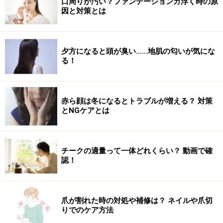
透き通るような質感のアッシュカラーも可能になってき
口周りが汚い？ファンデーションガ浮く時の原
因と対策とは
ました。 柔らかさや抜け感を出したい方におすすめで
す。
夕方になると頭が臭い……地肌の匂いが気にな
る！
赤ら顔は冬になるとトラブルが増える？ 対策
とNGケアとは
チークの適量って一体どれくらい？ 動画で確
認！
爪が割れた時の対処や補修は？ ネイルや爪切
りでのケア方法