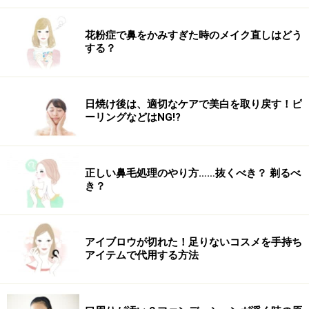
⇒ブラウンベースにラベンダーをプラス。
5)
華やかに見せたい
花粉症で鼻をかみすぎた時のメイク直しはどう
⇒ツヤ感を出せるような色味をチョイス。
する？
日焼け後は、適切なケアで美白を取り戻す！ピ
Q3. 最近のヘアカラーのトレンドを教えて
ーリングなどはNG!?
ください。
正しい鼻毛処理のやり方……抜くべき？ 剃るべ
トレンドのヘアカラーは？
き？
ツヤ感が出るボルドーがかなり注目です。これから春夏
にかけてはアッシュ、白っぽい色、薄めのアッシュが人
アイブロウが切れた！足りないコスメを手持ち
気。全体に淡いトーンが人気の予感。
アイテムで代用する方法
カラー剤の進化によって、日本人特有の赤みを抑えた、