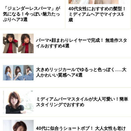
「ジェンダーレスパーマ」が
40代女性におすすめの髪型！
気になる！今っぽい魅力たっ
ミディアムヘアでマイナス5
ぷりヘア3選
歳
パーマ×顔まわりレイヤーで完成！ 無造作スタ
イルおすすめ4選
大きめリッジカールでゆるっと色っぽく……大
眉毛の色がもともと濃い人は、髪を明るくしすぎると眉
人かわいい質感ヘア4選
毛だけが浮いてしまい、野暮ったく見えるので注意しま
しょう。
ミディアムパーマスタイルが大人可愛い！簡単
スタイリングでおすすめ
Q2. なりたいイメージに近づけるには、ど
んな色味を選べばいい？
40代に似合うショートボブ！ 大人女性も老け