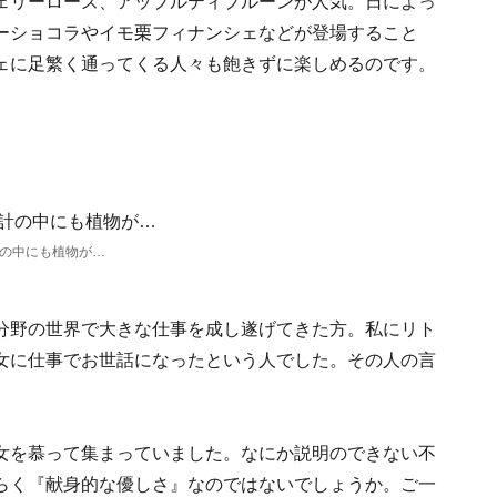
ェリーローズ、アップルティプルーンが人気。日によっ
ーショコラやイモ栗フィナンシェなどが登場すること
フェに足繁く通ってくる人々も飽きずに楽しめるのです。
計の中にも植物が…
分野の世界で大きな仕事を成し遂げてきた方。私にリト
女に仕事でお世話になったという人でした。その人の言
女を慕って集まっていました。なにか説明のできない不
らく『献身的な優しさ』なのではないでしょうか。ご一