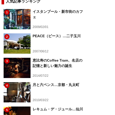
人気記事ランキング
イスタンブール・新市街のカフ
1
ェ
2009/02/01
PEACE（ピース）…二子玉川
2
2007/06/12
恵比寿のCoffee Tram、名店の
3
記憶と新しい魅力の誕生
2014/07/22
月と六ペンス…京都・丸太町
4
2010/03/22
レキュム・デ・ジュール…仙川
5