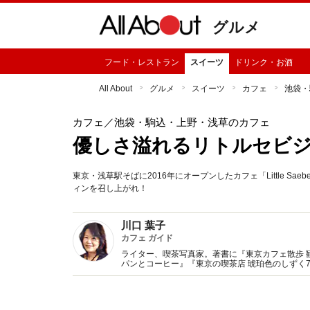
グルメ
フード・レストラン
スイーツ
ドリンク・お酒
All About
グルメ
スイーツ
カフェ
池袋・
カフェ
／池袋・駒込・上野・浅草のカフェ
優しさ溢れるリトルセビ
東京・浅草駅そばに2016年にオープンしたカフェ「Little S
ィンを召し上がれ！
川口 葉子
カフェ ガイド
ライター、喫茶写真家。著書に『東京カフェ散歩 
パンとコーヒー』『東京の喫茶店 琥珀色のしずく
監修、記事執筆多数。Webサイト『東京カフェマ