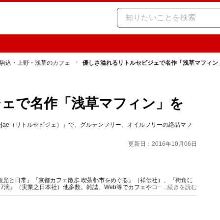
駒込・上野・浅草のカフェ
優しさ溢れるリトルセビジェで名作「浅草マフィン
ジェで名作「浅草マフィン」を
aebejae（リトルセビジェ）」で、グルテンフリー、オイルフリーの絶品マフ
更新日：2016年10月06日
観光と日常』『京都カフェ散歩 喫茶都市をめぐる』（祥伝社）、『街角に
77滴』（実業之日本社）他多数。雑誌、Web等でカフェやコーヒー特集の
...続きを読む
ニア』主宰。