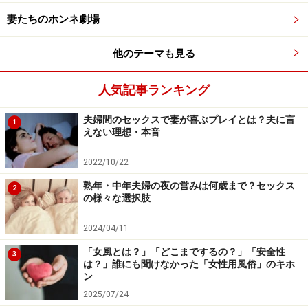
ホルモンが優位になってきます。
妻たちのホンネ劇場
これが、女性の性欲が40代ぐらいに高まる原因の一つで
他のテーマも見る
す。
40代の女性の性欲が2極化
することは、以前の記事
人気記事ランキング
でも触れました。
夫婦間のセックスで妻が喜ぶプレイとは？夫に言
1
そして、この男性ホルモンとスポーツの関係が、性欲に
えない理想・本音
影響してくるのです。
2022/10/22
熟年・中年夫婦の夜の営みは何歳まで？セックス
2
の様々な選択肢
スポーツと性欲の密接な関係
2024/04/11
「女風とは？」「どこまでするの？」「安全性
実はスポーツと性欲には切っても切れない関係がありま
3
は？」誰にも聞けなかった「女性用風俗」のキホ
す。マラソン婚活、鬼ごっこ婚活など、筋肉を動かす、
ン
汗を流す、テンションを上げる、興奮する、達成感を味
2025/07/24