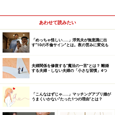
と思われがちですが、実はこの取り組みは、IOCによる
エイズ撲滅、そしてHIV陽性者の権利擁護プロモーショ
あわせて読みたい
ンの一環。「HIVおよびAIDSの予防と健康なライフスタ
イルに向けてのプロモーション」として、感染予防と健
康行動についての意識を高めることを目的に、2004年の
「めっちゃ怪しい……」浮気夫が無意識に出
アテネ五輪以来、選手村でのコンドーム無料提供が続け
す“10の不倫サイン”とは。夜の営みに変化も
られているそうです。
夫婦関係を修復する“魔法の一言”とは？ 離婚
する夫婦・しない夫婦の「小さな習慣」4つ
「こんなはずじゃ……」マッチングアプリ婚が
うまくいかない“たった1つの理由”とは？