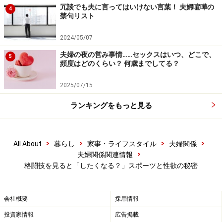
わうという体験を含む婚活は、カップルが成立する確率
冗談でも夫に言ってはいけない言葉！ 夫婦喧嘩の
4
禁句リスト
が高いのだそう。これも、活動を通じて男女ともにテス
トステロンが多く分泌するからだというのが理由でしょ
2024/05/07
う。
夫婦の夜の営み事情……セックスはいつ、どこで、
5
頻度はどのくらい？ 何歳までしてる？
性欲を高める男性ホルモンであるテストステロンは、そ
してたんぱく質の合成を助けて筋力と筋肉を増強させる
2025/07/15
作用もあります。
ランキングをもっと見る
つまり、筋トレなどによってもテストステロンは分泌さ
れるので、五輪で選手村のアスリートが、試合に向けて
>
>
>
>
All About
暮らし
家事・ライフスタイル
夫婦関係
>
夫婦関係関連情報
の調整トレーニングなどをすることによって、性欲が高
格闘技を見ると「したくなる？」スポーツと性欲の秘密
まる場面がでてくることは十分考えられます。
また、テストステロンは「テンションの上がった状態」
会社概要
採用情報
でも多く分泌されるため、試合後のアスリートたちも、
投資家情報
広告掲載