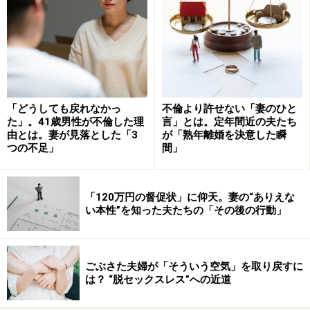
五輪とコンドーム、そこにはスポーツと性欲の意外な関
係があります。
「どうしても戻れなかっ
不倫より許せない「妻のひと
た」。41歳男性が不倫した理
言」とは。定年間近の夫たち
由とは。妻が見落とした「3
が「熟年離婚を決意した瞬
つの不足」
間」
女性の性欲が40代に高まる理由
「120万円の督促状」に仰天。妻の“ありえな
そもそも、性欲と男性ホルモン（特にテストステロン）
い本性”を知った夫たちの「その後の行動」
は密接な関係があり、男性ホルモンの分泌が高まると性
欲も高くなります。「オラオラ！ やるでーー！ やったる
でーー！」というヤル気物質なのです（セックスに限ら
ごぶさた夫婦が「そういう空気」を取り戻すに
は？ “脱セックスレス”への近道
ず）。