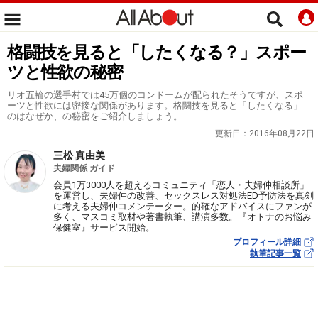
格闘技を見ると「したくなる？」スポー
ツと性欲の秘密
リオ五輪の選手村では45万個のコンドームが配られたそうですが、スポ
ーツと性欲には密接な関係があります。格闘技を見ると「したくなる」
のはなぜか、の秘密をご紹介しましょう。
更新日：
2016年08月22日
三松 真由美
夫婦関係 ガイド
会員1万3000人を超えるコミュニティ「恋人・夫婦仲相談所」
を運営し、夫婦仲の改善、セックスレス対処法ED予防法を真剣
に考える夫婦仲コメンテーター。的確なアドバイスにファンが
多く、マスコミ取材や著書執筆、講演多数。『オトナのお悩み
保健室』サービス開始。
プロフィール詳細
執筆記事一覧