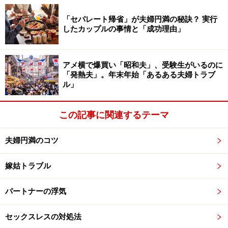
テストテロンの分泌は、男性においては10代後半でピー
「セパレート帰省」が夫婦円満の秘訣？ 実行
クを迎え、その後はなだらかに下降していきます。男性
したカップルの事情と「成功理由」
が加齢と共に性欲を失っていくのは、男性ホルモンの減
少も一因です。
アメ横で爆買い「昭和夫」、受験生がいるのに
「発熱夫」。年末年始「あるある夫婦トラブ
性欲を司る男性ホルモンは、もちろん女性にも分泌され
ル」
ています。女性の場合は、20歳から40歳までテストテロ
ンの分泌が一定だといわれています。従って、20代、30
この記事に関連するテーマ
代前半では女性ホルモンの分泌の量が遥かにテストステ
ロンより多いため、女性ホルモンの働きで、男性ホルモ
夫婦円満のコツ
ンの働きが相対的に弱まっています。
嫁姑トラブル
しかし、30代後半になると卵巣の機能が衰えはじめ、40
パートナーの浮気
代後半以降、いわゆる更年期になると女性ホルモンが著
しく減ってきます。女性ホルモン分泌が減少すると、相
セックスレスの対処法
対的に男性ホルモンであるテストステロンが増え、男性