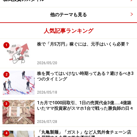
な株価より割高に行く訳です（すでに14年末から行って
きた3兆円の買い入れも若干割高にしたと思いますが、6
他のテーマも見る
兆円は大きいと思います）。
人気記事ランキング
日銀ETF買い入れ倍増で日経平均はどこまで上がる？
で
株で「月5万円」稼ぐには、元手はいくら必要？
も書きましたが、過去の外国人投資家買い越し額と日経
1
平均へのインパクトから、恐らく月に400円ほど、年間
では打ち消し合う月もあっておよそ2,000円近い下支え効
2026/05/20
果があるのではないかと思います。仮に今後、増額があ
株を買ってはいけない時期ってある？避けるべき3
2
って年10～15兆円も買い越せば日経平均は4～5千円も上
つのタイミング
がるでしょう。したがって、日銀がさらに増額もありう
2026/05/18
るとの期待感を演出すれば、株価は上がっていくとおも
1カ月で1000回取引、1日の売買代金3億……4億築
います。したがって日銀の今後のコメントには要注目で
3
いたママ投資家がスマホ1台で戦った勝負師の日々
す。
2026/07/28
参考：日本株通信
「丸亀製麺」「ガスト」など人気外食チェーン店
4