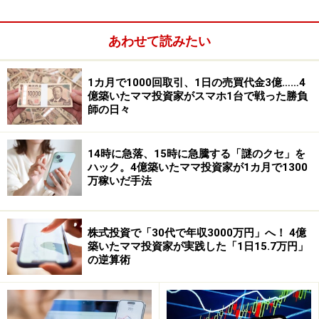
あわせて読みたい
1カ月で1000回取引、1日の売買代金3億……4
億築いたママ投資家がスマホ1台で戦った勝負
師の日々
14時に急落、15時に急騰する「謎のクセ」を
ハック。4億築いたママ投資家が1カ月で1300
万稼いだ手法
株式投資で「30代で年収3000万円」へ！ 4億
こうして日銀の金融政策は行き詰まり気味となりまし
築いたママ投資家が実践した「1日15.7万円」
た。そこで今回はETFの買い入れ額を＋3兆円足して倍増
の逆算術
の6兆円としたのです。80兆円の債券購入と比較すれば
資金は少額です。量的緩和という意味では、年間3兆円
のマネー供給程度で景気や物価が上向くと思えません。