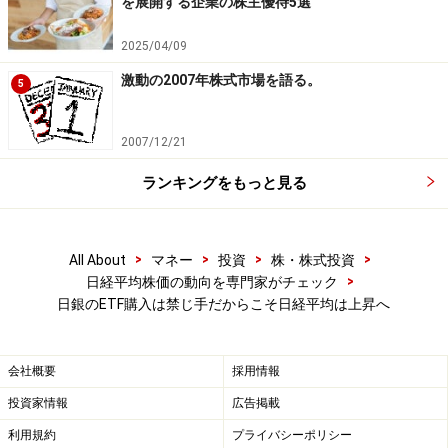
を展開する企業の株主優待5選
※記載されている情報は、正確かつ信頼しうると判断し
2025/04/09
た情報源から入手しておりますが、その正確性または完
激動の2007年株式市場を語る。
5
全性を保証したものではありません。予告無く変更され
る場合があります。また、資産運用、投資はリスクを伴
2007/12/21
います。投資に関する最終判断は、御自身の責任でお願
い申し上げます。
ランキングをもっと見る
※記事内容は執筆時点のものです。最新の内容をご確認くださ
い。
本記事の内容は一般的な情報提供を目的としており、特定の金融
>
>
>
>
All About
マネー
投資
株・株式投資
商品や投資行動を推奨するものではありません。
>
日経平均株価の動向を専門家がチェック
投資や資産運用に関する最終的なご判断はご自身の責任において
日銀のETF購入は禁じ手だからこそ日経平均は上昇へ
行ってください。
掲載情報の正確性・完全性については十分に配慮しております
が、その内容を保証するものではなく、これに基づく損失・損害
などについて当社は一切の責任を負いません。
会社概要
採用情報
最新の情報や詳細については、必ず各金融機関やサービス提供者
の公式情報をご確認ください。
投資家情報
広告掲載
利用規約
プライバシーポリシー
【編集部からのお知らせ】