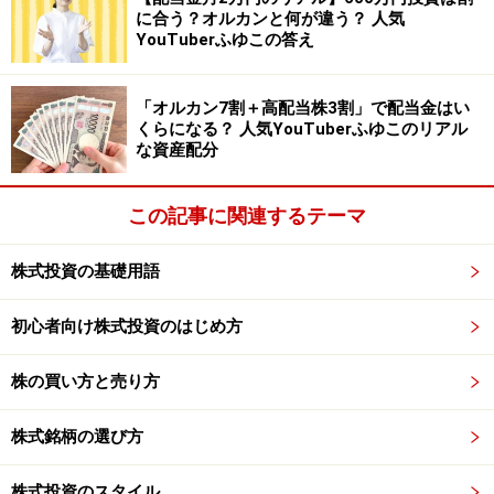
は歪んで行く事になり、将来の崩壊を生み出す可能性を
に合う？オルカンと何が違う？ 人気
孕むからです。欧米は元々株式市場の健全性を重視し、
YouTuberふゆこの答え
どれほど下がっても（中国のように）国が直接株を買い
支えることはしません。そしてこれは物価や景気を支え
「オルカン7割＋高配当株3割」で配当金はい
くらになる？ 人気YouTuberふゆこのリアル
る「金融政策」でなく、「株価対策」であり、中央銀行
な資産配分
がする仕事でもありません。なお、日銀はもう一つ禁じ
手を残しており、それは「最後の禁じ手」と言える購入
この記事に関連するテーマ
済み国債の「ゼロクーポン永久債＝紙くず」へのすり替
えです。もしこれを始めると後戻りできなくなる可能性
株式投資の基礎用語
があります。無秩序に紙幣の価値観を下げる行為で、金
が暴騰することになるでしょう。
初心者向け株式投資のはじめ方
ともあれ、長期的には問題あるETF買い入れですが、短
株の買い方と売り方
期的にはインパクト充分であり、株価は上がる方向に動
株式銘柄の選び方
くでしょう。正確には上がると限りませんが、相場が下
がる場合でも下支えとなります。いずれにせよ、まとも
株式投資のスタイル