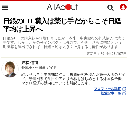
日銀のETF購入は禁じ手だからこそ日経
平均は上昇へ
日銀がETFの購入額を倍増しましたが、本来、中央銀行の株式購入は禁じ
手です。しかし、その分インパクトは強烈で、今後、さらに増額という
期待感を演出できれば、日経平均は大きく上昇する可能性があります
更新日：
2016年08月07日
戸松 信博
外国株・中国株 ガイド
誰よりも早く中国株に注目し投資研究を積んだ第一人者のガイ
ド。景気回復で注目のアメリカ株をはじめとする外国株全般、
マクロ経済の動向についても解説します。
プロフィール詳細
執筆記事一覧