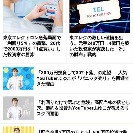
しかし買う資産は国債でなく、株に「直接」向かうた
め、＋3兆円でも充分株価を吊り上げることが可能で
す。
東京エレクトロン急落局面で
東エレクの激しい値幅を狙
「利回り5％」の衝撃。20代
う。元手240万円→4億円を築
日銀のETF購入は禁じ手？だからこそイン
で2000万円を「1点買い」し
いた投資家が実践した「2つ
た投資家の勝算
の財布」戦略
パクトは大きい。更に増額との期待感が出
れば日経平均は大きく上昇する可能性
「300万円投資して30%下落」の絶望……人気
ETF買い入れは他の中央銀行が一切手を出してこなかっ
YouTuberふゆこが「パニック売り」を回避で
きた理由
た「禁じ手」です。逆に言えばそれに手を出すほど日銀
は追い込まれているとも言えます。なぜ他国は手を出さ
ないかと言えば、株価とは企業収益から導き出せる価値
「利回りだけで選ぶと危険」高配当株の落とし
穴。節約＆投資系YouTuberふゆこが教えるリ
に基づくとの基本に反するからです。
スク回避術
中央銀行が買うことで、本来ある価値から割高へと株価
【配当金月2万円のリアル】600万円投資は割