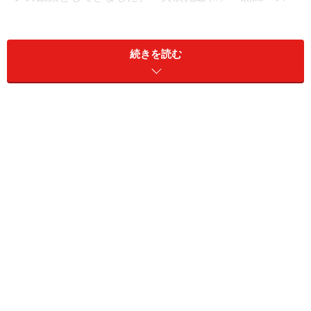
カー」などと言われ、株価を「間接的に」支えてきまし
た。こうした量的緩和は規模の差こそあれ、他の中央銀
続きを読む
行も行っており、要するに大量マネー供給で景気も良く
なるとの期待を市場に抱かせ、株価も上がる仕組みで
す。しかし大量マネーが要る上に効果不透明で、将来の
副作用懸念もある手法でした。
そして、3年以上経過した異次元緩和では、あまり経済
成果がでてこず、賞味期限の切れはじめたここで、さら
に数十兆円を追加緩和しても、反応薄となってきた市場
でどれほど効果があるのか疑わしくなってきたのでし
た。日銀が大規模供給したマネーは日銀の当座預金とし
て積み上がるだけで市中にはあまり出ていきません。金
利は大きくさがりましたが、それでも企業が積極的な投
資を行うような動機にはつながらなかったわけです。