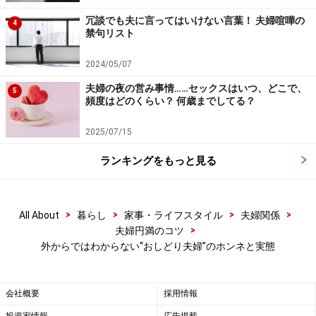
冗談でも夫に言ってはいけない言葉！ 夫婦喧嘩の
4
禁句リスト
2024/05/07
夫婦の夜の営み事情……セックスはいつ、どこで、
5
頻度はどのくらい？ 何歳までしてる？
2025/07/15
ランキングをもっと見る
>
>
>
>
All About
暮らし
家事・ライフスタイル
夫婦関係
>
夫婦円満のコツ
外からではわからない“おしどり夫婦”のホンネと実態
会社概要
採用情報