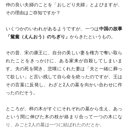
仲の良い夫婦のことを「おしどり夫婦」とよびますが、
その理由はご存知ですか？
いくつかのいわれがあるようですが、一つは
中国の故事
「鴛鴦（えんおう）のちぎり」
からきたというもの。
その昔、宋の康王に、自分の美しい妻を権力で奪い取ら
れたことをきっかけに、ある家来が自殺してしまいま
す。夫の死を聞き、悲嘆にくれた妻は「夫と一緒に葬っ
て欲しい」と言い残して自ら命を絶ったのですが、王は
その言葉に反発し、わざと2人の墓を向かい合わせに作
ったのだそう。
ところが、梓の木がすぐにそれぞれの墓から生え、あっ
という間に伸びた木の枝が絡まり合って一つの木にな
り、みごと2人の墓は一つに結ばれたのだとか。