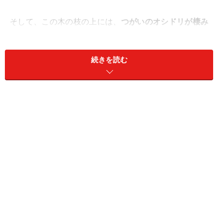
そして、この木の枝の上には、
つがいのオシドリが棲み
つき
、悲しげに鳴いていたというお話で、この話にちな
んで仲の良い夫婦のことを「オシドリ夫婦」というよう
続きを読む
になったのだとか。
そのほかによく聞く話としては、オシドリのつがいの1
羽を捕らえてしまうと、残ったもう1羽がいなくなった
相手を思い続け、挙句の果てに死んでしまうという言い
伝え。
「思い死ぬ鳥」という言葉が短くなって、オシド
リ
という名前が付けられ、オシドリが一生相手と添い遂
げる夫婦の象徴になったという話もあります。
鳥類の「オシドリ」の驚愕の夫婦生活