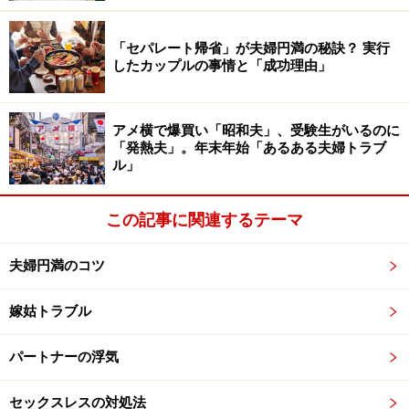
それでは、有名人おしどり夫婦を総復習してみましょ
「セパレート帰省」が夫婦円満の秘訣？ 実行
う。
したカップルの事情と「成功理由」
※記事内容は執筆時点のものです。最新の内容をご確認くださ
い。
アメ横で爆買い「昭和夫」、受験生がいるのに
「発熱夫」。年末年始「あるある夫婦トラブ
ル」
次のページへ
1
/
2
この記事に関連するテーマ
夫婦円満のコツ
嫁姑トラブル
パートナーの浮気
セックスレスの対処法