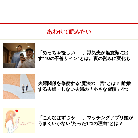
あわせて読みたい
自然界の「オシドリ」とオシドリ夫婦の実態は、じつはだい
ぶ異なるようです。
たしかに自然界にいるオシドリも、とくに繁殖期は鮮や
「めっちゃ怪しい……」浮気夫が無意識に出
す“10の不倫サイン”とは。夜の営みに変化も
かな色をしたオス鳥が地味な色のメス鳥にピッタリ寄り
添っている姿を見かけます。
夫婦関係を修復する“魔法の一言”とは？ 離婚
しかしこれは、相思相愛のつがいが寄り添っているとい
する夫婦・しない夫婦の「小さな習慣」4つ
うよりは、自分の子孫を残したいオスが、カップルにな
ろうとしてメスに必死に付きまとって居るようすなんだ
とか。繁殖期にオスの羽が鮮やかな色に変化するのも、
「こんなはずじゃ……」マッチングアプリ婚が
メスの気を引き付けるために天が与えた「勝負服」。そ
うまくいかない“たった1つの理由”とは？
して熱心な求愛行動の結果、無事にカップルが成立し、
卵が生まれ、さあ
これから夫婦での暮らしが始まるかと