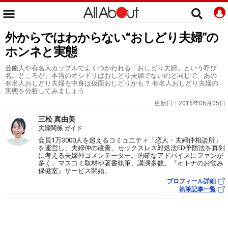
外からではわからない“おしどり夫婦”の
ホンネと実態
芸能人や有名人カップルでよくつかわれる「おしどり夫婦」という呼び
名。ところが、本当のオシドリはおしどり夫婦でないのと同じで、あの
有名人おしどり夫婦も中身は仮面おしどりかも？ 有名人おしどり夫婦の
実態を分析してみましょう
更新日：
2016年06月05日
三松 真由美
夫婦関係 ガイド
会員1万3000人を超えるコミュニティ「恋人・夫婦仲相談所」
を運営し、夫婦仲の改善、セックスレス対処法ED予防法を真剣
に考える夫婦仲コメンテーター。的確なアドバイスにファンが
多く、マスコミ取材や著書執筆、講演多数。『オトナのお悩み
保健室』サービス開始。
プロフィール詳細
執筆記事一覧