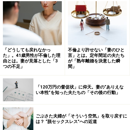
思っていると、オスはさっさとメスの元から去ってしま
います
。
というのもオシドリをはじめとするカモ科は抱卵、子育
てはメスのみが行うため、卵が生まれると即つがいを解
消。そして
次の繁殖期には、別の相手とつがいになり
、
「どうしても戻れなかっ
不倫より許せない「妻のひと
た」。41歳男性が不倫した理
言」とは。定年間近の夫たち
再び自分の子孫をのこすために子づくりに励むのだそ
由とは。妻が見落とした「3
が「熟年離婚を決意した瞬
う。
つの不足」
間」
つまり一生添い遂げるどころか、夫が子育てを放棄して
「120万円の督促状」に仰天。妻の“ありえな
離婚、翌年には違うパートナーと子づくりという、かな
い本性”を知った夫たちの「その後の行動」
り「はかない夫婦関係」だというから驚きです。
むしろ、一生パートナーを変えないツルのほうがオシド
ごぶさた夫婦が「そういう空気」を取り戻すに
リよりも「おしどり夫婦」なのだそう。
は？ “脱セックスレス”への近道