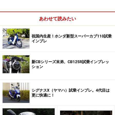
NMAXは車格が大きいので二人乗りには最適です。
あわせて読みたい
ホンダ PCXがライバルか？
祝国内生産！ホンダ新型スーパーカブ110試乗
インプレ
サイズ的に二人乗りしても余裕がある車種と言えば
NMAXの他に、ホンダのPCXがあげられます。この二台
新CBシリーズ末弟、CB125R試乗インプレッ
はライバルと言っても過言ではありません。ホンダもヤ
ション
マハも複数の原付2種スクーターをラインナップしてい
ますが、この二台に関しては価格も高めに設定されてい
て、装備も豪華になっている点もライバルと言えるポイ
シグナスX（ヤマハ）試乗インプレ。4代目は
ントです。
更に快適に！