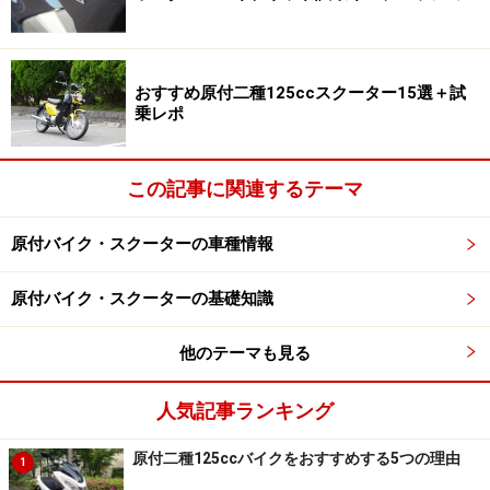
ヤマハが誇るブルーコアエンジンを搭載しています。ラ
イバルと言われることも多いホンダとヤマハ。はたして
NMAXの走行性能はPCXと比べるとどうなのか？今回も
おすすめ原付二種125ccスクーター15選＋試
一週間きっちりとNMAを通勤で試乗してインプレッショ
乗レポ
ンをお届けします。
この記事に関連するテーマ
原付バイク・スクーターの車種情報
まずはNMAXの装備をチェック
原付バイク・スクーターの基礎知識
NMAXはABS標準装備
他のテーマも見る
人気記事ランキング
他の車種と比べた時にNMAXの圧倒的な強みは？と問わ
れればABSを標準装備していることです。通勤や通学な
原付二種125ccバイクをおすすめする5つの理由
1
どの日常的な足として使われることの多い原付2種スク