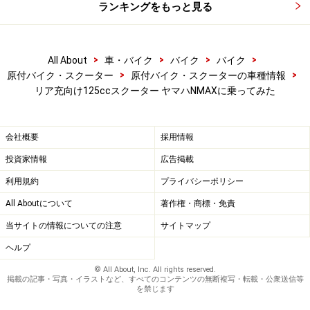
い光源です。黄色っぽい一般的なバルブに比べてカスタ
ランキングをもっと見る
ム感があります。
>
>
>
>
All About
車・バイク
バイク
バイク
>
>
原付バイク・スクーター
原付バイク・スクーターの車種情報
リア充向け125ccスクーター ヤマハNMAXに乗ってみた
NMAX リアビュー
会社概要
採用情報
テールランプも同じくLEDを採用していますが、なぜか
投資家情報
広告掲載
ウインカーは一般的なバルブを採用しています。どうせ
ならPCXと同じくNMAXも全ての灯火類にLEDを採用し
利用規約
プライバシーポリシー
てほしかったところです。
All Aboutについて
著作権・商標・免責
当サイトの情報についての注意
サイトマップ
ヘルプ
© All About, Inc. All rights reserved.
底が浅くフルフェイスは微妙
掲載の記事・写真・イラストなど、すべてのコンテンツの無断複写・転載・公衆送信等
を禁じます