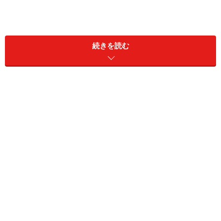
続きを読む
私はスズキのアドレスV125を所有していますが、原付と
車格があまり変わらないため、二人乗りすると若干窮屈
な印象があります。付き合いはじめのカップルなど、窮
屈が楽しめる状況ならいいですが、そうでなければ長距
離は疲れてしまうかもしれません。それに対して、