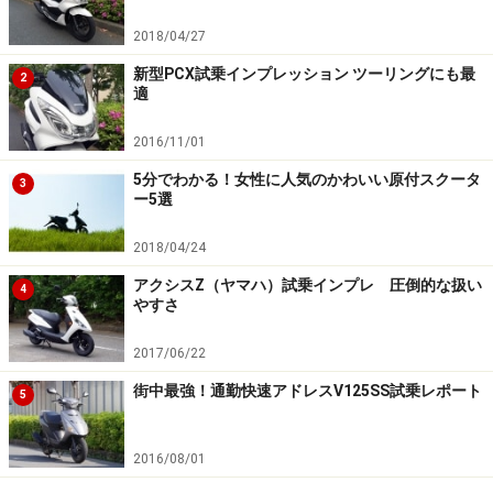
ーターこそABSのような安全装備は歓迎したいところ。
2018/04/27
新型PCX試乗インプレッション ツーリングにも最
2
適
2016/11/01
NMAXのLEDヘッドライト 青っぽい光源がカスタムっぽい
5分でわかる！女性に人気のかわいい原付スクータ
3
ー5選
2018/04/24
ヘッドライトはPCXと同じくLEDヘッドライトを装備。
PCXのインプレッションの際にも感じたとことですが、
アクシスZ（ヤマハ）試乗インプレ 圧倒的な扱い
4
やすさ
原付2種クラスのLEDヘッドライトは明るさという面では
一般的なバルブと大差ないように感じます。
2017/06/22
街中最強！通勤快速アドレスV125SS試乗レポート
5
消費電力の大きいヘッドライトをLED化にして省電力を
抑えることで燃費を向上させることが目的のような気が
2016/08/01
します。ただし光の色は一般的なバルブに比べて青っぽ