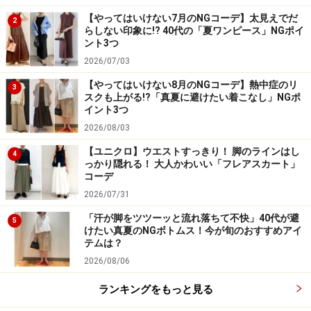
【やってはいけない7月のNGコーデ】太見えでだ
2
らしない印象に!? 40代の「夏ワンピース」NGポイ
ント3つ
2026/07/03
【やってはいけない8月のNGコーデ】熱中症のリ
3
スクも上がる!?「真夏に避けたい着こなし」NGポ
イント3つ
2026/08/03
【ユニクロ】ウエストすっきり！ 脚のラインはし
4
っかり隠れる！ 大人かわいい「フレアスカート」
コーデ
2026/07/31
「汗が脚をツツーッと流れ落ちて不快」40代が避
5
けたい真夏のNGボトムス！今が旬のおすすめアイ
テムは？
2026/08/06
ランキングをもっと見る