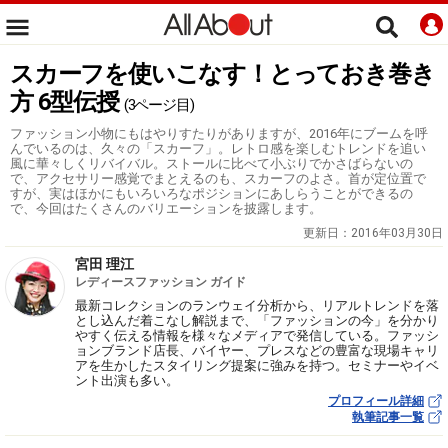
スカーフを使いこなす！とっておき巻き
方 6型伝授
(3ページ目)
ファッション小物にもはやりすたりがありますが、2016年にブームを呼
んでいるのは、久々の「スカーフ」。レトロ感を楽しむトレンドを追い
風に華々しくリバイバル。ストールに比べて小ぶりでかさばらないの
で、アクセサリー感覚でまとえるのも、スカーフのよさ。首が定位置で
すが、実はほかにもいろいろなポジションにあしらうことができるの
で、今回はたくさんのバリエーションを披露します。
更新日：
2016年03月30日
宮田 理江
レディースファッション ガイド
最新コレクションのランウェイ分析から、リアルトレンドを落
とし込んだ着こなし解説まで、「ファッションの今」を分かり
やすく伝える情報を様々なメディアで発信している。ファッシ
ョンブランド店長、バイヤー、プレスなどの豊富な現場キャリ
アを生かしたスタイリング提案に強みを持つ。セミナーやイベ
ント出演も多い。
プロフィール詳細
執筆記事一覧