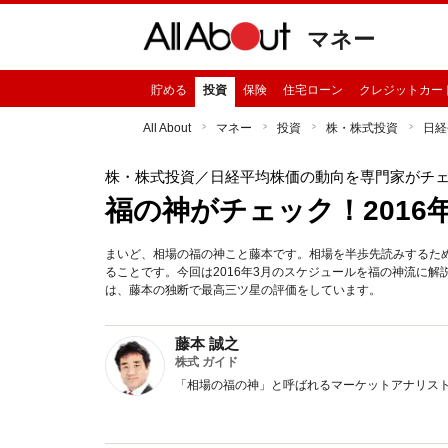
マネー
貯める
投資
保険
住宅ローン
クレジットカー
All About
マネー
投資
株・株式投資
日経
株・株式投資
／日経平均株価の動向を専門家がチ
福の神がチェック！2016
まいど、相場の福の神こと藤本です。相場を半歩先読みするた
ることです。今回は2016年3月のスケジュールを福の神流に
は、藤本の独断で最高三ツ星の評価をしています。
藤本 誠之
株式 ガイド
「相場の福の神」と呼ばれるマーケットアナリス