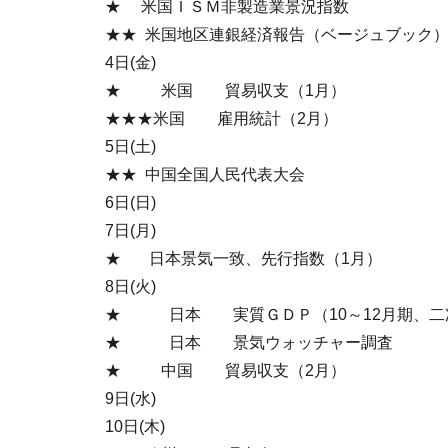
★ 米国ＩＳＭ非製造業景況指数
★★ 米国地区連銀経済報告（ベージュブック
4日(金)
★ 米国 貿易収支（1月）
★★★米国 雇用統計（2月）
5日(土)
★★ 中国全国人民代表大会
6日(日)
7日(月)
★ 日本景気一致、先行指数（1月）
8日(火)
★ 日本 実質ＧＤＰ（10～12月期、二
★ 日本 景気ウォッチャー調査
★ 中国 貿易収支（2月）
9日(水)
10日(木)