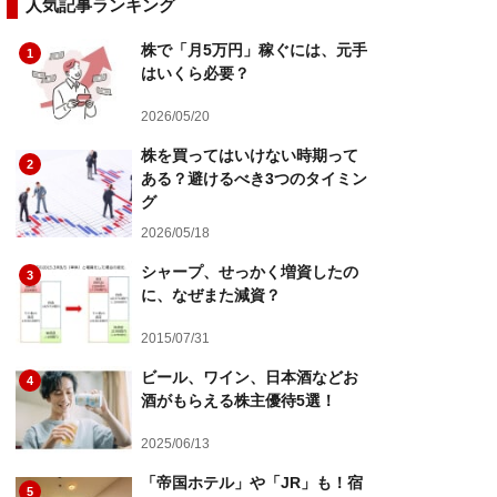
人気記事ランキング
株で「月5万円」稼ぐには、元手
1
はいくら必要？
2026/05/20
株を買ってはいけない時期って
2
ある？避けるべき3つのタイミン
グ
2026/05/18
シャープ、せっかく増資したの
3
に、なぜまた減資？
2015/07/31
ビール、ワイン、日本酒などお
4
酒がもらえる株主優待5選！
2025/06/13
「帝国ホテル」や「JR」も！宿
5