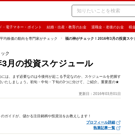
ド・電子マネー・ポイント
結婚・出産・教育のお金
退職金・老後のお金
税
平均株価の動向を専門家がチェック
福の神がチェック！2016年3月の投資スケ
ェック
年3月の投資スケジュール
めには、まず必要なのは今後何が起こる予定なのか、スケジュールを把握す
解説いたしましょう。初旬・中旬・下旬の3つに分けて、ご紹介。重要度の★
更新日：2016年03月01日
トのガイドが、儲かる注目銘柄や投資法をお教えします！
プロフィール詳細
執筆記事一覧