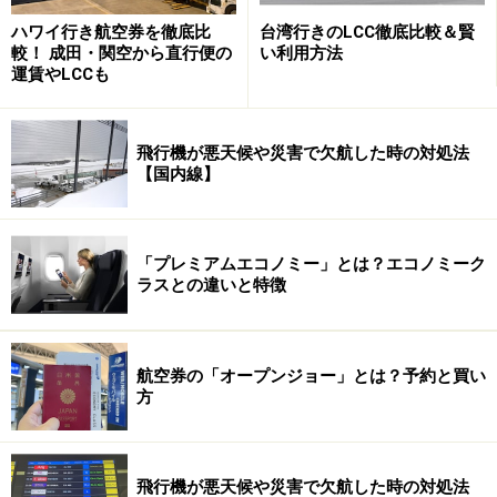
ハワイ行き航空券を徹底比
台湾行きのLCC徹底比較＆賢
較！ 成田・関空から直行便の
い利用方法
運賃やLCCも
飛行機が悪天候や災害で欠航した時の対処法
【国内線】
「プレミアムエコノミー」とは？エコノミーク
ラスとの違いと特徴
ウユニ塩湖2泊3日ツアー＜大人 733ドル～＞
ウユニ塩湖2泊3日ツアー コルチャニ村など周辺観光
航空券の「オープンジョー」とは？予約と買い
方
付き＜大人 1398ドル～＞
■メキシコプロレス『ルチャ・リブレ』で熱狂
飛行機が悪天候や災害で欠航した時の対処法