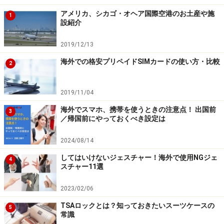
ルチャ・リブレ観戦ツアー リングサイド席/日本語
アメリカ、シカゴ・オヘア国際空港のお土産や施
ガイド＜大人 125ドル～＞
1
設紹介
メキシコシティ夜遊びツアー(バー＋マリアッチ鑑賞
2019/12/13
＋ルチャ・リブレ観戦)＜大人 59ドル～＞
海外での格安プリペイドSIMカードの使い方・比較
2
■ジャマイカ『7マイルビーチ』でカリブ海に沈む夕日を
2019/11/04
見る
海外でスマホ、携帯を使うときの注意点！ 出国前
3
／帰国前にやっておくべき設定は
心が洗われるようなカリブ海の夕日。穏やかな一年を過ごせ
2024/08/14
そう
してはいけないジェスチャー！海外で使用NGジェ
4
ジャマイカ西端の町「ネグリル」にある、真っ白な砂浜
スチャー11選
とエメラルド色の海がどこまでも続く「7マイルビー
2023/02/06
チ」。ここに沈む夕日はそれは美しく、お茶を飲みなが
らサンセットを楽しめる「リックスカフェ」は人気の観
TSAロックとは？知っておきたいスーツケースの
5
常識
光スポットとなっています。オレンジ色に染まった空と