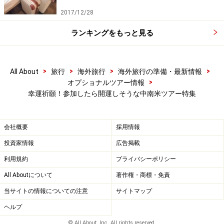
海にのんびり癒やしを感じるもよし、ちょっとしたスリ
2017/12/28
ルを味わいたいならカフェに併設された”飛び込み台”か
ランキングをもっと見る
ら透きとおった海にダイブ！悩みなんて吹き飛んでしま
いそうな瞬間を味わえそうです。自然に近い形でイルカ
を飼育している「ドルフィン・コーブ」では、イルカと
>
>
>
>
All About
旅行
海外旅行
海外旅行の準備・最新情報
の握手や一緒に泳ぐことも可能。ここでも癒やしを感じ
>
オプショナルツアー情報
ることができます。
幸運祈願！参加したら開運しそうな中南米ツアー特集
リゾート「ネグリル(7マイル)ビーチ」＆夕日を望む
会社概要
採用情報
サンセットティータイムツアー＜大人 110ドル～＞
投資家情報
広告掲載
神秘の世界「ルミノスラグーン」ツアー＜大人 100
利用規約
プライバシーポリシー
ドル～＞
All Aboutについて
著作権・商標・免責
ドルフィン・エンカウンター＜大人 91ドル～＞
当サイトの情報についての注意
サイトマップ
ヘルプ
※記事内容は執筆時点のものです。最新の内容をご確認くださ
© All About, Inc. All rights reserved.