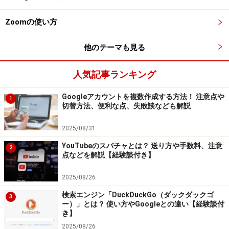
コモ)
Zoomの使い方
○
au
: 0077-7-113 (盗難・紛失でお困りのとき | au)
○
SoftBank
: 0800-919-0113 (お客さまサポート | ソフトバ
他のテーマも見る
ンク)
人気記事ランキング
「Androidデバイスマネージャー」でできる
Googleアカウントを複数作成する方法！ 注意点や
1
切替方法、便利な点、失敗談なども解説
これだけのこと
2025/08/31
Androidの場合は、「Androidデバイスマネージャー」が
使えます。アプリ一覧にある「Google設定」を開き、以
YouTubeのスパチャとは？ 送り方や手数料、注意
2
点などを解説【経験談付き】
下にチェックを入れましょう。
○「位置情報」→「位置情報へのアクセス」
2025/08/26
○「Androidデバイスマネージャー」→「リモートでこの
検索エンジン「DuckDuckGo（ダックダックゴ
3
端末を探す」
ー）」とは？ 使い方やGoogleとの違い【経験談付
き】
○「Androidデバイスマネージャー」→「リモートでのロ
2025/08/26