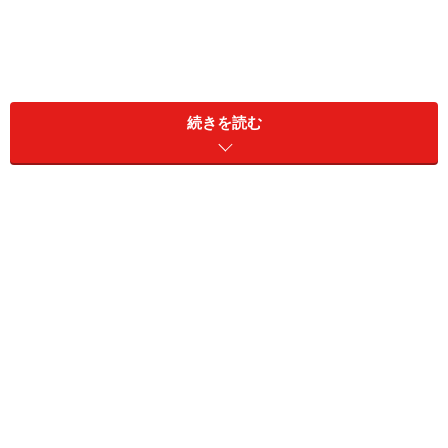
画面ロック・SIMカードロック・アプリロ
続きを読む
ックをかけよう
まず、どの端末でも共通する設定についてご紹介しま
す。