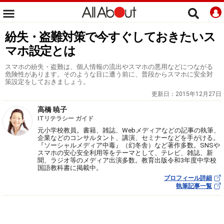
紛失・盗難対策で今すぐしておきたいス
マホ設定とは
スマホの紛失・盗難は、個人情報の流出やスマホの悪用などにつながる
危険性があります。そのような目に遭う前に、普段からスマホに安全対
策設定をしておきましょう。
更新日：
2015年12月27日
高橋 暁子
ITリテラシー ガイド
元小学校教員。書籍、雑誌、Webメディアなどの記事の執筆、
企業などのコンサルタント、講演、セミナーなどを手がける。
『ソーシャルメディア中毒』（幻冬舎）など著作多数。SNSや
スマホの安心安全利用等をテーマとして、テレビ、雑誌、新
聞、ラジオ等のメディア出演多数。教育出版令和3年度中学校
国語教科書に掲載中。
プロフィール詳細
執筆記事一覧