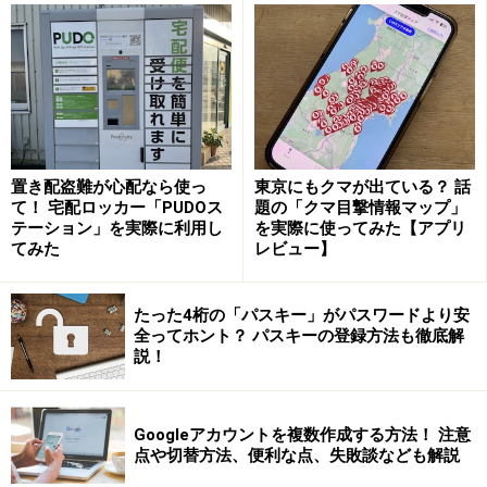
「iPhoneを探す」でできるこれだけのこと
iPhoneの場合、無料アプリ「iPhoneを探す」が役に立ち
ます。利用していない人は、ぜひApp Storeで入手してお
きましょう。また、このアプリを利用して位置の確認や
遠隔操作を行うには、端末の設定を有効にしておく必要
があります。「設定」から「iCloud」を開き、「iPhone
置き配盗難が心配なら使っ
東京にもクマが出ている？ 話
を探す」をオンにしてください。
て！ 宅配ロッカー「PUDOス
題の「クマ目撃情報マップ」
テーション」を実際に利用し
を実際に使ってみた【アプリ
てみた
レビュー】
端末が見当たらなくなった場合は、ファミリー共有に参
加している他のメンバーの端末で「iPhoneを探す」を開
たった4桁の「パスキー」がパスワードより安
くと、地図上でiPhoneがある場所が確認できます。パソ
全ってホント？ パスキーの登録方法も徹底解
コンから探す場合は、
iCloud
に接続してAppleIDとパスワ
説！
ードでログインすれば利用できます。
Googleアカウントを複数作成する方法！ 注意
端末が近くにある場合は「サウンド再生」を利用する
点や切替方法、便利な点、失敗談なども解説
と、iPhoneを大きな音量で鳴らすことができます。