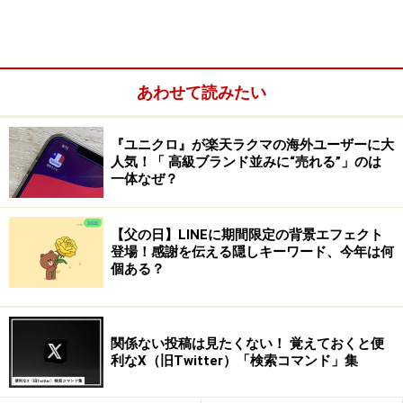
パスコードを設定し、一定時間で画面ロック（スクリー
あわせて読みたい
ンロック）がかかる設定にしておきましょう。万一紛
失・盗難しても、個人情報を見られたり、勝手に使われ
『ユニクロ』が楽天ラクマの海外ユーザーに大
てしまうリスクが抑えられます。さらに、ロック画面か
人気！「 高級ブランド並みに“売れる”」のは
一体なぜ？
ら利用できる機能を制限しておくのもおすすめです。
画面ロックをかけていても、SIMカードを抜いて別の端
【父の日】LINEに期間限定の背景エフェクト
登場！感謝を伝える隠しキーワード、今年は何
末に指すことで通話などができてしまうため、SIMカー
個ある？
ドにもロックをかけておくとなお安全性が高まります。
LINEなどのアプリにはロックをかけ、SNSなどのパスワ
ードはその都度入力するようにしておくと安心です。
関係ない投稿は見たくない！ 覚えておくと便
利なX（旧Twitter）「検索コマンド」集