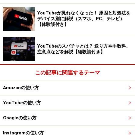
YouTubeが見れなくなった！ 原因と対処法を
すぐに取りに行けない場所にある場合は、「紛失モー
デバイス別に解説（スマホ、PC、テレビ）
ド」をタップしましょう。すると、iPhoneがロックさ
【体験談付き】
れ、他の人は操作できなくなります。さらに、例えばパ
ソコンからiPhoneに表示する電話番号とメッセージを入
YouTubeのスパチャとは？ 送り方や手数料、
力すると、なくしたiPhoneのロック画面に表示されるよ
注意点などを解説【経験談付き】
うになります。また、iPhoneの場所が変わる度に、
AppleIDに登録してあるメールアドレスに連絡が来ま
この記事に関連するテーマ
す。
Amazonの使い方
盗難された場合は警察や携帯電話会社に申し出た上、個
人情報流出に備えて「iPhoneの消去」を選んでデータを
YouTubeの使い方
消しておくのがおすすめです。
Googleの使い方
紛失・盗難の場合のキャリアへの連絡先
○
docomo
: 0120-524-360 (詳細: お客様サポート | NTTド
Instagramの使い方