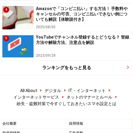
ックとデータ消去を許可する」
Amazonで「コンビニ払い」する方法！ 手数料や
4
キャンセルの可否、コンビニ払いできない例につ
機種によっては「Google設定」の「セキュリティ」を開
いても解説【体験談付き】
いたところに「Androidデバイスマネージャー」がありま
2025/08/05
す。
YouTubeでチャンネル登録するとどうなる？ 登録
5
方法や解除方法、注意点を解説
パソコンからは、
Androidデバイスマネージャー
のサイト
2023/09/28
で、Android端末で利用しているGoogleアカウントとパス
ワードでログインすれば利用できます。
ランキングをもっと見る
Androidデバイスマネージャーを使えば、Android端末が
>
>
>
All About
デジタル
IT・インターネット
今ある場所を表示する他、着信音を最大音量で5分間鳴
>
>
インターネットサービス
ネットのマナーとルール
らす「着信音を鳴らす」、端末に遠隔操作でパスワード
紛失・盗難対策で今すぐしておきたいスマホ設定とは
がかけられる「ロック」、端末内のデータを消去する
「消去」という機能が使えます。
会社概要
採用情報