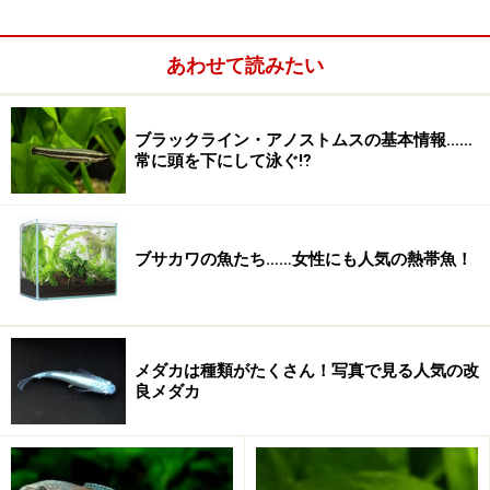
生を前提に解説していきたいと思います。
必要な照明量を求める計算式
あわせて読みたい
※記事内容は執筆時点のものです。最新の内容をご確認くださ
い。
ブラックライン・アノストムスの基本情報……
※ペットは、種類や体格（体重、サイズ、成長）などにより個体
常に頭を下にして泳ぐ⁉
差があります。記事内容は全ての個体へ一様に当てはまるわけで
はありません。
次のページへ
ブサカワの魚たち……女性にも人気の熱帯魚！
1
/
3
メダカは種類がたくさん！写真で見る人気の改
良メダカ