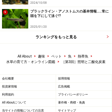
2024/10/08
ブラックライン・アノストムスの基本情報……常に
5
頭を下にして泳ぐ⁉
2025/01/20
ランキングをもっと見る
>
>
>
>
>
All About
趣味
ペット
魚
熱帯魚
>
水草の育て方・オンライン図鑑
［第3回］照明と二酸化炭素
会社概要
採用情報
投資家情報
広告掲載
利用規約
プライバシーポリシー
All Aboutについて
著作権・商標・免責
当サイトの情報についての注意
サイトマップ