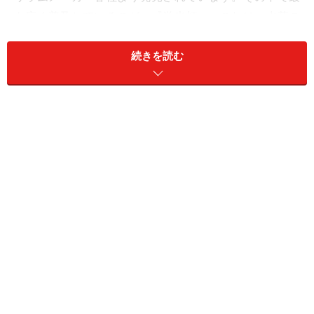
も広く普及しているのが、『蛍光灯』。これは、水草の
育生に限定されず、熱帯魚の飼育に広く使われるため、
多くの製品が発売されていて入手が容易です。また、比
続きを読む
較的安価、蛍光管の種類が豊富なことから、自分の好み
のものを選択できるといったメリットもあります。実
際、水草の育生には、蛍光灯が最も利用されています。
その他にも幾つかの照明器具があり、その一例を挙げれ
ば『水銀灯』『メタルハライドランプ』などが良く知ら
れたところでしょう。最近では、某アクアリウムメーカ
より水草育生用の『メタルハライドランプ（通称メタハ
ラ）』が販売され、マニアの間では人気を醸していま
す。ただ、優れたアイテムである反面、高価なこともあ
り、未だ一般的なアイテムとは言えないのが現状です。
よりハイレベルで特殊な飼育環境を望まない限り、水草
の育生には蛍光灯で殆んど事足ります。これらに付いて
の詳細は、また別の機会に述べるとし『蛍光灯』での育