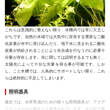
これらは意識的に整えない限り、水槽内では常に欠乏し
がちです。自然の水域では大気中に存在する豊富な二酸
化炭素が水中に溶け込んだり、地下水に含まれる二酸化
炭素が供給されることにより光合成を行なうのに必要十
分量が存在します。光に関しては説明するまでも無く、
太陽光によって十分な光量を得る事が可能です。しか
し、こと水槽では、人為的にサポートしない限り、これ
らは絶対的に不足してしまいます。
照明器具
最近では、水草育成のための様々な照明器具が、アクア
リウムメーカー各社より発売されています。その中で最