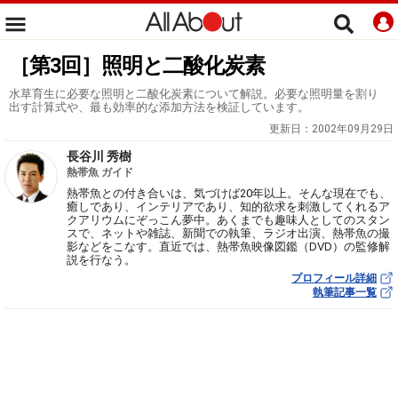
［第3回］照明と二酸化炭素
水草育生に必要な照明と二酸化炭素について解説。必要な照明量を割り
出す計算式や、最も効率的な添加方法を検証しています。
更新日：
2002年09月29日
長谷川 秀樹
熱帯魚 ガイド
熱帯魚との付き合いは、気づけば20年以上。そんな現在でも、
癒しであり、インテリアであり、知的欲求を刺激してくれるア
クアリウムにぞっこん夢中。あくまでも趣味人としてのスタン
スで、ネットや雑誌、新聞での執筆、ラジオ出演、熱帯魚の撮
影などをこなす。直近では、熱帯魚映像図鑑（DVD）の監修解
説を行なう。
プロフィール詳細
執筆記事一覧