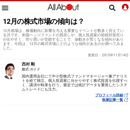
12月の株式市場の傾向は？
12月相場は、株価動向に影響を与える重要なイベントが数多く控えてい
る月です。米国ヘッジファンドの買戻しや、個人投資家の節税対策売り
が出やすく、売り買いが交錯することで、値動きが荒くなる傾向があり
ます。今回は、12月の株式市場にどのような傾向があるのか調べてみま
した。
更新日：
2015年11月14日
西村 剛
株式 ガイド
国内運用会社にて中小型株式ファンドマネージャー兼アナリス
トを経て独立。個人投資家に分かりやすく株式投資を伝授すべ
く、講演や執筆を行う。最近では統計データを重視したシステ
ムトレードにも注力。
プロフィール詳細
執筆記事一覧