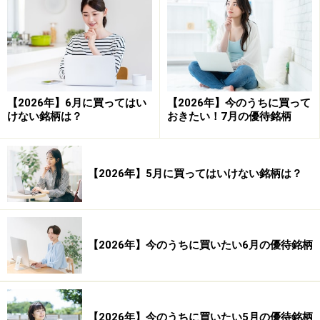
システムトレードの達人
勝率： 50.67 ％
【2026年】6月に買ってはい
【2026年】今のうちに買って
けない銘柄は？
おきたい！7月の優待銘柄
勝ち数： 36,491 回
負け数： 35,529 回
引き分け数： 1,962 回
【2026年】5月に買ってはいけない銘柄は？
平均損益（円）： 244 円 平均損益（率）： 0.12 ％
平均利益（円）： 17,086 円 平均利益（率）： 8.54
％
【2026年】今のうちに買いたい6月の優待銘柄
平均損失（円）： -17,040 円 平均損失（率）： -8.52
％
【2026年】今のうちに買いたい5月の優待銘柄
合計損益（円）： 18,078,137 円 合計損益（率）：