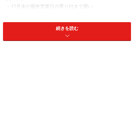
・11月末の最終営業日の寄り付きで買い
売り条件
続きを読む
・25営業日経過後の翌営業日寄り付きで売り
※※※※※※※※※※※※※※※※※※※※※※※※※※
11月末に全銘柄を購入し、25日経過後に売却した場合に
ついて検証を行います。仮に、勝率が50％以上で、損益
がプラスならば、12月は株価が上がりやすい月となりま
す。反対に、損益がマイナスであるならば、12月は下が
りやすい月といえます。