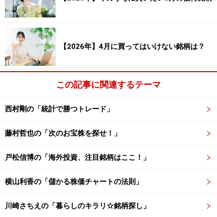
9,039.30 ％
合計利益（円）： 623,478,437 円 合計利益（率）：
311,747.82 ％
【2026年】4月に買ってはいけない銘柄は？
合計損失（円）： -605,400,300 円 合計損失（率）：
-302,708.52 ％
この記事に関連するテーマ
プロフィット・ファクター（総利益÷総損失）： 1.030
平均保持日数： 27.96 日
西村剛の「統計で勝つトレード」
藤村哲也の「次のお宝株を探せ！」
以上が、株式市場の傾向（12月）の検証結果です。検証
結果を見てみると、勝率は50.67％、平均損益は0.12％で
戸松信博の「海外投資、注目銘柄はここ！」
す。勝率は5割を上回り、1トレードあたりの平均損益も
0.12％とプラスになっていることから、12月は、株価が
横山利香の「儲かる株価チャートの法則」
上昇しやすい傾向の月と言えそうです。過去のデータに
よると、7月から11月までは例年株価が下落しやすい傾
川崎さちえの「暮らしのキラリ☆銘柄探し」
向があります。12月は、7月以降の下落トレンドから一