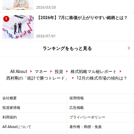
場」と呼ばれ、株価上昇しやすいと言われています。
2026/03/20
「掉尾の一振（ちょうびのいっしん）」と合わせて、年
【2026年】7月に株価が上がりやすい銘柄とは？
5
末年始の株価上昇する傾向を利用することで、トレード
チャンスの幅も大きく広がるでしょう。
2026/07/01
ランキングをもっと見る
次に、上がりやすい傾向のある12月相場の中でも好調な
銘柄を確認してみましょう。
>
>
>
>
All About
マネー
投資
株式戦略マル秘レポート
>
西村剛の「統計で勝つトレード」
12月の株式市場の傾向は？
12月好調銘柄ランキング
会社概要
採用情報
投資家情報
広告掲載
システムトレードの達人
利用規約
プライバシーポリシー
上の表は、先ほどの検証によって出された高勝率銘柄の
All Aboutについて
著作権・商標・免責
ランキングです。12月相場は「センチュリー２１・ジャ