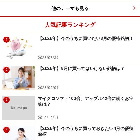
転して、上昇トレンドを形成しやすい月と言えるでしょ
他のテーマも見る
う。
人気記事ランキング
一般的に、12月相場のアノマリー「掉尾の一振（ちょう
【2026年】今のうちに買いたい8月の優待銘柄！
1
びのいっしん）」は、個人投資家の節税対策の売りが落
ち着いた12月20日頃から始まると言われています。そこ
2026/06/30
で、12月20日に全銘柄を保有して、年末に売却した場合
【2026年】8月に買ってはいけない銘柄は？
について簡単な検証を行ってみると、勝率は56.11％、平
2
均損益は1.13％と大きく上昇する傾向が確認できます。
よって、12月の投資戦略を考える上では、「掉尾の一振
2026/08/03
（ちょうびのいっしん）」を利用した投資戦略を組むこ
マイクロソフト100倍、アップル42倍に続くお宝
3
株は？
とで、利益になりやすいトレードを行うことができるで
しょう。
2010/12/16
【2026年】今のうちに買っておきたい4月の優待
4
また、年末年始の大納会や大発会の時期には、ご祝儀の
銘柄
意味を込めた買いが入りやすいことから、「ご祝儀相