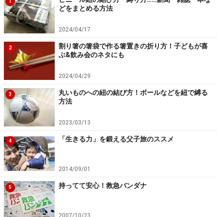
1
どをまとめる方法
2024/04/17
割り箸の箸袋で作る箸置きの折り方！子どもが喜
2
ぶ&飲み会のネタにも
2024/04/29
丸いものへの紐の結び方！ボールなどを紐で縛る
3
方法
2023/03/13
「生きる力」を鍛える父子旅のススメ
4
2014/09/01
持ってて安心！救急バンダナ
5
2007/10/23