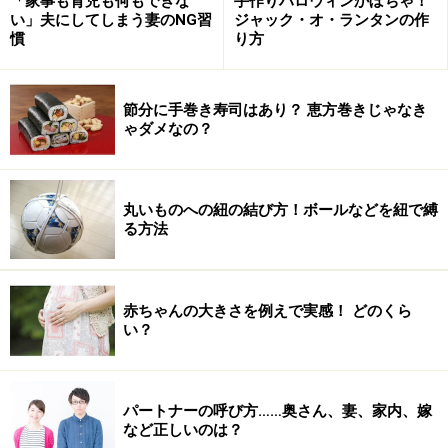
「家事も育児も何もできな
手作りハロウィンかぼちゃ！
い」夫にしてしまう妻のNG習
ジャック・オ・ランタンの作
んな状況が続くのかと不安です。ですから忙しいときこ
慣
り方
そ、その状態がいつまで続きそうなのか、見通しを伝え
ることが大切です。
節分に手巻き寿司はあり？ 恵方巻きじゃなき
ゃダメなの？
たとえば「来月末に大事なプレゼンテーションがあるか
ら、それまでは迷惑かけるけどごめんね」などと。見通
しが立てば妻の不安も軽減されます。さらに「家のこと
丸いものへの紐の結び方！ボールなどを紐で縛
してくれてありがとう」と感謝を伝えたり、「プレゼン
る方法
テーションが終わったら家族で旅行に行こうか」などと
近未来のお楽しみを設定したりすると、待っているほう
ももっとがんばれます。
赤ちゃんの大きさを例えで実感！ どのくら
い？
次ページでは「子供とのコミュニケーション方法」につ
いて、紹介します。
パートナーの呼び方……奥さん、妻、家内、嫁
※記事内容は執筆時点のものです。最新の内容をご確認くださ
など正しいのは？
い。