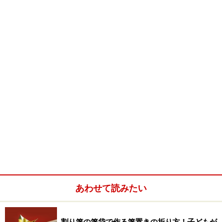
そこで、その責任感を活かしつつ、超多忙な状態にある
父親にぜひ心がけてほしい２つのことを紹介したいと思
います。
1 妻に見通しを伝える
パソコンで、重いデータをダウンロードするようなと
き、どれくらいの時間まで待てますか？ そこにものす
ごく影響するのが、ダウンロードの進行状況を表示する
あわせて読みたい
インジケーターです。画面に出ますよね。「○％」とか
「残り時間5分」とか。あれがないと、いつまで待って
いいのかわからずに不安になります。ついつい強制終了
割り箸の箸袋で作る箸置きの折り方！子どもが