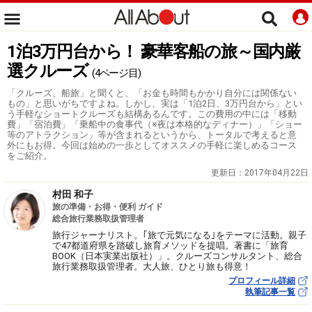
1泊3万円台から！ 豪華客船の旅～国内厳
選クルーズ
(4ページ目)
「クルーズ、船旅」と聞くと、「お金も時間もかかり自分には関係ない
もの」と思いがちですよね。しかし、実は「1泊2日、3万円台から」とい
う手軽なショートクルーズも結構あるんです。この費用の中には「移動
費」「宿泊費」「乗船中の食事代（※夜は本格的なディナー）」「ショー
等のアトラクション」等が含まれるというから、トータルで考えると意
外にもお得。今回は始めの一歩としてオススメの手軽に楽しめるコース
をご紹介。
更新日：
2017年04月22日
村田 和子
旅の準備・お得・便利 ガイド
総合旅行業務取扱管理者
旅行ジャーナリスト。｢旅で元気になる｣をテーマに活動。親子
で47都道府県を踏破し旅育メソッドを提唱。著書に「旅育
BOOK（日本実業出版社）」。クルーズコンサルタント、総合
旅行業務取扱管理者。大人旅、ひとり旅も得意！
プロフィール詳細
執筆記事一覧