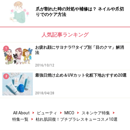
爪が割れた時の対処や補修は？ ネイルや爪切
りでのケア方法
人気記事ランキング
お疲れ顔にサヨナラ!?タイプ別「目のクマ」解消
1
法
2016/10/12
最強日焼け止め＆UVカット化粧下地おすすめ20選
2
2018/04/28
>
>
>
>
All About
ビューティ
MICO
スキンケア特集
>
特集一覧
枯れ肌回復！プチプラレスキューコスメ10選