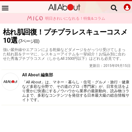
明日きれいになれる！特集&コラム
枯れ肌回復！プチプラレスキューコスメ
10選
(7ページ目)
強い紫外線やエアコンによる乾燥などダメージをがっつり受けてしまっ
た枯れ肌をテーマに、レスキューアイテムを一挙紹介！お悩み別に合わ
せた秀逸プチプラコスメ（しかもAll 2500円以下）はどれも必見です。
更新日：
2015年09月15日
All About 編集部
「All About」は、マネー・暮らし・住宅・グルメ・旅行・健康
など多彩な分野で、その道のプロ（専門家）が、日常生活をよ
り豊かに快適にするノウハウから業界の最新動向、読み物コラ
ムまで、多彩なコンテンツを発信する日本最大級の総合情報サ
イトです。