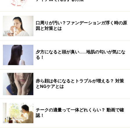
口周りが汚い？ファンデーションガ浮く時の原
因と対策とは
夕方になると頭が臭い……地肌の匂いが気にな
る！
赤ら顔は冬になるとトラブルが増える？ 対策
とNGケアとは
チークの適量って一体どれくらい？ 動画で確
認！