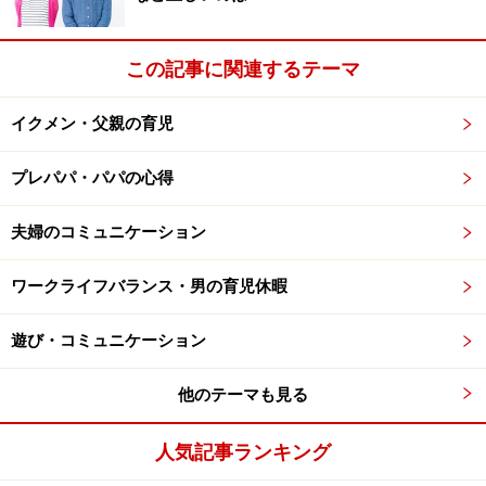
「自分はダメなんだ」という自己暗示にかかってしまい
ますから。その代わりに「どうやったら次はいい成績が
この記事に関連するテーマ
取れるだろうか」といっしょに考えてあげましょう。
イクメン・父親の育児
いっしょに考えるといっても、主役はあくまで子供で
プレパパ・パパの心得
す。親が勝手にこうしようああしようと決めるのではな
く、子供自身が考えるのをそばで見守り、必要に応じて
夫婦のコミュニケーション
アドバイスをするような感じです。
ワークライフバランス・男の育児休暇
遊び・コミュニケーション
他のテーマも見る
人気記事ランキング