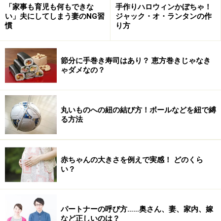
「家事も育児も何もできな
手作りハロウィンかぼちゃ！
い」夫にしてしまう妻のNG習
ジャック・オ・ランタンの作
慣
り方
2 具体的に指摘する
節分に手巻き寿司はあり？ 恵方巻きじゃなき
そのうえでもし危機感が足りていないと思うのなら、親
ゃダメなの？
から見た率直な危機感を伝えるのはOKです。たとえば極
簡単な漢字が書けていないとか、算数の計算の基本がで
きていないとか、このまま放置したらあとで取り返しが
丸いものへの紐の結び方！ボールなどを紐で縛
つかないことになると思うような部分があるのであれ
る方法
ば、具体的に指摘しましょう。
赤ちゃんの大きさを例えで実感！ どのくら
い？
3 いっしょに考える
もし本人にも危機感があるのなら、それ以上危機感を煽
パートナーの呼び方……奥さん、妻、家内、嫁
など正しいのは？
る必要はありません。あまりダメダメ言うと、子供は