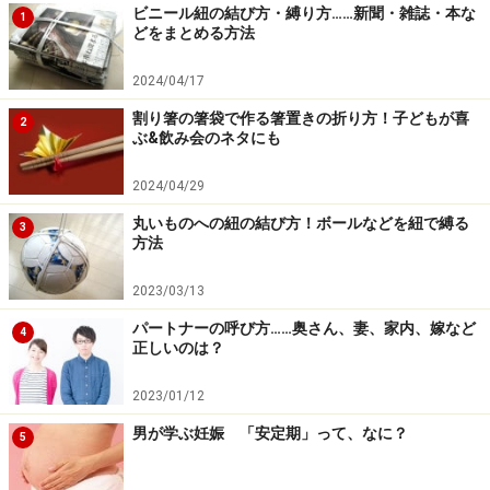
ビニール紐の結び方・縛り方……新聞・雑誌・本な
1
どをまとめる方法
2024/04/17
割り箸の箸袋で作る箸置きの折り方！子どもが喜
2
ぶ&飲み会のネタにも
4 悔しがっているようなら共感する
2024/04/29
もし本人が結果を悔しがっているようなら、その気持ち
丸いものへの紐の結び方！ボールなどを紐で縛る
3
をしっかり受け止めて上げましょう。「いまさらそんな
方法
に悔しがるんだったら何であのときちゃんと勉強しなか
2023/03/13
ったのさ」とツッコミを入れたくなる気持ちもあるでし
パートナーの呼び方……奥さん、妻、家内、嫁など
ょうが、そこは我慢です。
4
正しいのは？
「そうか、悔しいよね。せっかくがんばったのにね。何
2023/01/12
が悪かったのかしっかり分析して、次にいかせばいい
男が学ぶ妊娠 「安定期」って、なに？
5
よ」と励ましてあげてください。まあ、毎回このパター
ンが演じられるという状況もありがちで、それはそれで