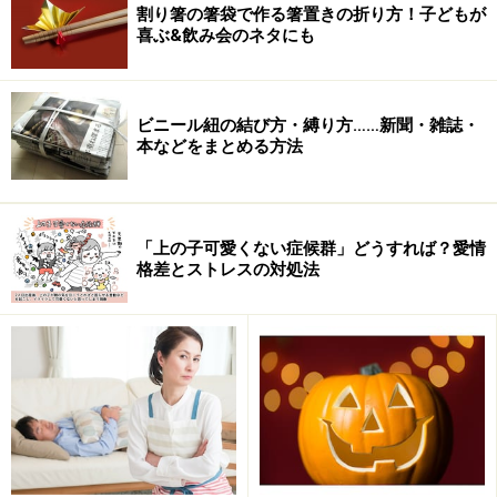
割り箸の箸袋で作る箸置きの折り方！子どもが
喜ぶ&飲み会のネタにも
ビニール紐の結び方・縛り方……新聞・雑誌・
本などをまとめる方法
「上の子可愛くない症候群」どうすれば？愛情
格差とストレスの対処法
1 子供自身の評価を聞く
まず、親が評価する前に、子供自身がその結果について
どう評価しているのかを確かめるべきでしょう。子供本
人は割と満足しているかもしれないのです。その前提が
ずれていたら、今後何を言っても子供は聞く耳を持って
はくれません。