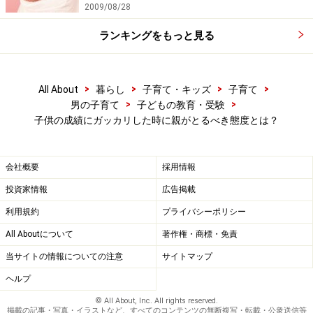
2009/08/28
困ったものではありますが……。
ランキングをもっと見る
>
>
>
>
All About
暮らし
子育て・キッズ
子育て
5 失敗から学ぶことの大切さを教える
>
>
男の子育て
子どもの教育・受験
子供の成績にガッカリした時に親がとるべき態度とは？
大事なのはこれです。芳しくない成績を取ってしまった
という事実は変えられません。しかしそれを恥じること
はないと教えましょう。テストや成績表とは、自分の努
会社概要
採用情報
力がどの程度の達成度であったかを測るためのもので
投資家情報
広告掲載
す。いつもいいわけがありません。むしろ悪かったとき
利用規約
プライバシーポリシー
こそ、「ああ、勉強の仕方が悪かったな」とか「テスト
All Aboutについて
著作権・商標・免責
に臨む気持ちが良くなかったな」とか、そこから何かを
当サイトの情報についての注意
サイトマップ
学び取り修正することが肝心です。悪い成績というのは
ヘルプ
そういうためにあるのだと教えてあげましょう。
© All About, Inc. All rights reserved.
掲載の記事・写真・イラストなど、すべてのコンテンツの無断複写・転載・公衆送信等