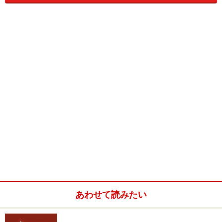
成績が悪いと親子供にショック!?
学期末、子供たちが成績表をもらってきたとき、親の期
待が大きければ大きいほど、結果がそれほどでなかった
ときの落胆は大きくなります。
しかし脊髄反射的に「なんでこんな成績なの？」とか
「やばいじゃん！」などと言うのはNGです。成績表だけ
を見て子供の1学期間のすべてを全否定することになる
からです。
ざっくりと「ひどい成績」とか「なんで？」とか言われ
ても、子供は何も言い返せません。そのように思慮もな
く投げ放たれた言葉からは今後に活かす教訓も得られま
せん。ではどういう態度をとるのがいいのでしょうか？
あわせて読みたい