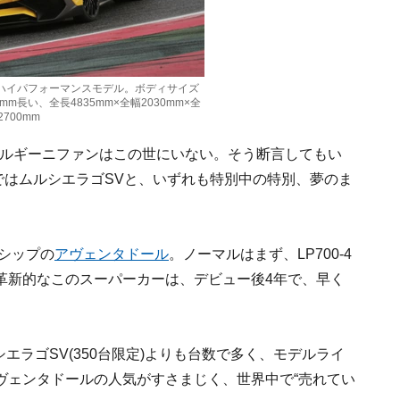
のハイパフォーマンスモデル。ボディサイズ
m長い、全長4835mm×全幅2030mm×全
700mm
ボルギーニファンはこの世にいない。そう断言してもい
ではムルシエラゴSVと、いずれも特別中の特別、夢のま
グシップの
アヴェンタドール
。ノーマルはまず、LP700-4
革新的なこのスーパーカーは、デビュー後4年で、早く
ルシエラゴSV(350台限定)よりも台数で多く、モデルライ
ヴェンタドールの人気がすさまじく、世界中で“売れてい