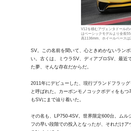
V12を積むアヴェンタドール
はベーシックモデルより全長55m
高1136mm、ホイールベースは2
SV。この名前を聞いて、心ときめかないラン
い。古くは、ミウラSV、ディアブロSV、最近
た夢、そんな存在だからだ。
2011年にデビューした、現行ブランドフラッ
と呼ばれた。カーボンモノコックボディをもつ
もSVにまで辿り着いた。
その名も、LP750-4SV。世界限定600台。ム
フの早い段階での投入となったが、それだけア