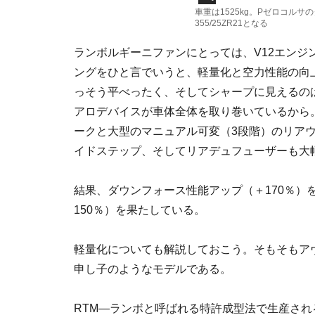
車重は1525kg。Pゼロコルサの
355/25ZR21となる
ランボルギーニファンにとっては、V12エンジ
ングをひと言でいうと、軽量化と空力性能の向
っそう平べったく、そしてシャープに見えるの
アロデバイスが車体全体を取り巻いているから
ークと大型のマニュアル可変（3段階）のリア
イドステップ、そしてリアデュフューザーも大
結果、ダウンフォース性能アップ（＋170％）
150％）を果たしている。
軽量化についても解説しておこう。そもそもア
申し子のようなモデルである。
RTM—ランボと呼ばれる特許成型法で生産さ