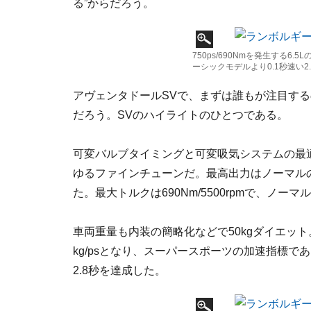
る”からだろう。
750ps/690Nmを発生する6.5
ーシックモデルより0.1秒速い2.
アヴェンタドールSVで、まずは誰もが注目するのは
だろう。SVのハイライトのひとつである。
可変バルブタイミングと可変吸気システムの最
ゆるファインチューンだ。最高出力はノーマルの700ps
た。最大トルクは690Nm/5500rpmで、ノーマ
車両重量も内装の簡略化などで50kgダイエッ
kg/psとなり、スーパースポーツの加速指標であ
2.8秒を達成した。