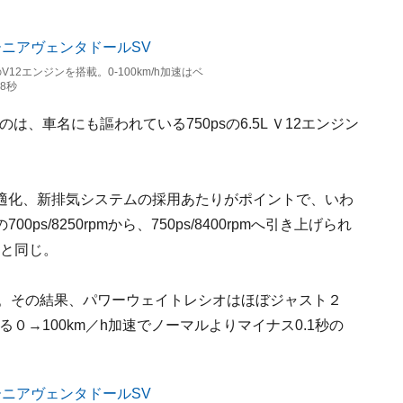
LのV12エンジンを搭載。0-100km/h加速はベ
8秒
、車名にも謳われている750psの6.5L Ｖ12エンジン
適化、新排気システムの採用あたりがポイントで、いわ
/8250rpmから、750ps/8400rpmへ引き上げられ
ルと同じ。
ト。その結果、パワーウェイトレシオはほぼジャスト２
る０→100km／h加速でノーマルよりマイナス0.1秒の