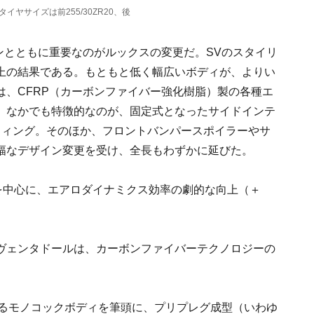
タイヤサイズは前255/30ZR20、後
ンとともに重要なのがルックスの変更だ。SVのスタイリ
上の結果である。もともと低く幅広いボディが、よりい
は、CFRP（カーボンファイバー強化樹脂）製の各種エ
。なかでも特徴的なのが、固定式となったサイドインテ
ウィング。そのほか、フロントバンパースポイラーやサ
幅なデザイン変更を受け、全長もわずかに延びた。
を中心に、エアロダイナミクス効率の劇的な向上（＋
ヴェンタドールは、カーボンファイバーテクノロジーの
れるモノコックボディを筆頭に、プリプレグ成型（いわゆ