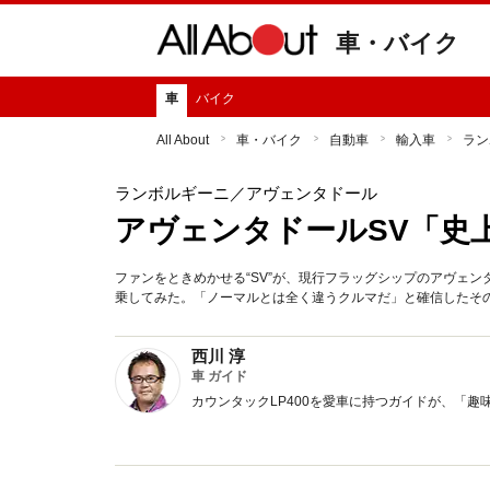
車・バイク
車
バイク
All About
車・バイク
自動車
輸入車
ラン
ランボルギーニ
／アヴェンタドール
アヴェンタドールSV「史
ファンをときめかせる“SV”が、現行フラッグシップのアヴェン
乗してみた。「ノーマルとは全く違うクルマだ」と確信したそ
西川 淳
車 ガイド
カウンタックLP400を愛車に持つガイドが、「