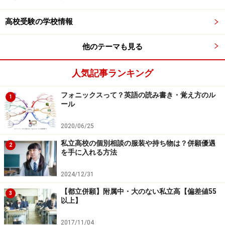
高校受験の学校情報
他のテーマも見る
人気記事ランキング
フォニックスって？英語の読み書き・覚え方のル
1
ール
2020/06/25
私立高校の個別相談の服装や持ち物は？併願優遇
2
を手に入れる方法
2024/12/31
【都立併願】附属中・大のない私立高【偏差値55
3
以上】
2017/11/04