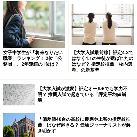
女子中学生が「将来なりたい
【大学入試最前線】評定4.3で
職業」ランキング！ 2位「公
はなく4.1の生徒が選ばれたの
務員」、2年連続の1位は？
はなぜ？ 指定校推薦「校内選
考」の新基準
【大学入試が激変】評定オール5でも学力不
明？ 推薦入試で起きている「評定平均値崩
壊」
「偏差値40台の高校に慶應や上智の指定校推
薦」はなぜ起きる？ 受験ジャーナリストが解
き明かす