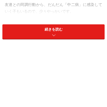
友達との同調行動から、だんだん「中二病」に感染して
いく子もいるので、少々やっかいです。
この「中二病」、こじらせてしまうと高校受験どころで
続きを読む
はなくなってしまうので注意が必要です。
それでは、具体的にこんな言動が現れたら要注意。傾向
と対策について考えてみましょう。
※記事内容は執筆時点のものです。最新の内容をご確認くださ
い。
次のページへ
1
/
3