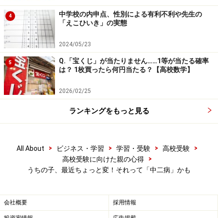
中学校の内申点、性別による有利不利や先生の
4
「えこひいき」の実態
2024/05/23
Q.「宝くじ」が当たりません……1等が当たる確率
5
は？ 1枚買ったら何円当たる？【高校数学】
2026/02/25
ランキングをもっと見る
>
>
>
>
All About
ビジネス・学習
学習・受験
高校受験
>
高校受験に向けた親の心得
うちの子、最近ちょっと変！それって「中二病」かも
会社概要
採用情報