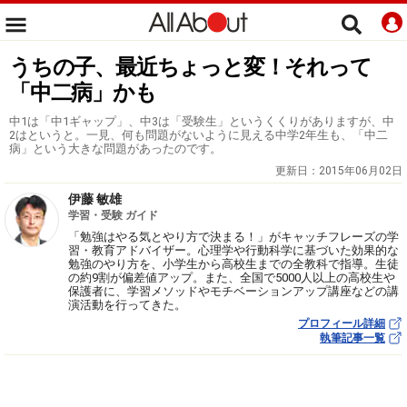
うちの子、最近ちょっと変！それって
「中二病」かも
中1は「中1ギャップ」、中3は「受験生」というくくりがありますが、中
2はというと。一見、何も問題がないように見える中学2年生も、「中二
病」という大きな問題があったのです。
更新日：
2015年06月02日
伊藤 敏雄
学習・受験 ガイド
「勉強はやる気とやり方で決まる！」がキャッチフレーズの学
習・教育アドバイザー。心理学や行動科学に基づいた効果的な
勉強のやり方を、小学生から高校生までの全教科で指導。生徒
の約9割が偏差値アップ。また、全国で5000人以上の高校生や
保護者に、学習メソッドやモチベーションアップ講座などの講
演活動を行ってきた。
プロフィール詳細
執筆記事一覧