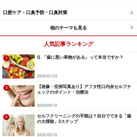
とくに銀歯に含まれているパラジウムという物質はアレ
口腔ケア・口臭予防・口臭対策
ルギーを引き起こしやすく、パラジウムに対してアレル
他のテーマも見る
ギー反応を持つ方は100名中20～30名ほどいるといわれ
ています。
人気記事ランキング
Q. 「歯に悪い果物がある」って本当ですか？
1
銀歯のリスク2：被せた歯がまた虫歯になる
銀歯と歯は歯科用のセメントでくっついていますが、正
2025/01/22
確にいうとぴったりくっついているわけではありませ
【画像・症例写真あり】アフタ性口内炎セルフチ
2
ん。銀歯を入れる際に歯との隙間をセメントで埋め、セ
ェックのポイント・治療法
メントと銀歯の摩擦力でくっつけているだけなのです。
2024/09/10
セルフクリーニングの手順は？自分でできる「歯
そのため入り込んだ虫歯菌により、また中で虫歯が広が
3
の大掃除」3ステップ
ってしまうケースも珍しくありません。中のセメントも
劣化してくるので、古い銀歯の中で、元々の歯が真っ黒
2020/03/16