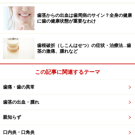
す
歯茎からの出血は歯周病のサイン？全身の健康
口内には細菌が何百億と住んでいるのに加え、銀歯は
に歯の健康状態が重要なわけ
日々熱いもの、冷たいもの、そして咬合力を受けるなど
の、過酷な環境に置かれています。そのため銀歯は劣化
しやすく、傷つきやすいのです。そして銀歯の表面から
歯根破折（しこんはせつ）の症状・治療法…歯
茎の激痛、腫れなど
金属がイオン化されて溶け出すことで、体の中のたんぱ
く質とくっつき、金属アレルギーを引き起こす可能性が
あります。
この記事に関連するテーマ
金属アレルギーは口の中の異常だけに限らず、全身の異
歯痛・歯の異常
常をきたす可能性があります。手が赤くただれたり、全
歯茎の出血・腫れ
身にぶつぶつができたりすることもあるのです。銀歯を
入れてすぐに異常が出る場合だけでなく、何年もしてか
親知らず
ら体に異常が出てくることも多く、原因不明の皮膚病だ
と思われることがあります。
口内炎・口角炎