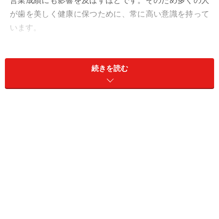
営業成績にも影響を及ぼすほどです。そのため多くの人
が歯を美しく健康に保つために、常に高い意識を持って
います。
また欧米では、予防や歯のクリーニングのために歯科医
院に通う方が98％。治療のために通う方は2％といわれ
続きを読む
ています。しかし、なんと日本では98％の人が治療のた
めに歯科医院に通っているのです。
「日本人の女の子は
とてもかわいいのに、笑うと歯が汚いのはなぜ？」
と言
われてしまうのは悲しいことです。