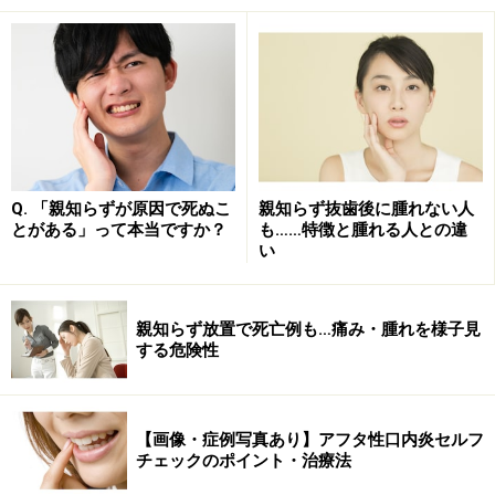
虫歯治療で銀歯になると、虫歯ができるたびに銀歯が増
えていってしまいます。銀歯以外の詰め物や被せものは
自費のことも多いため、保険内の治療中心で進めている
と、口の中が銀歯だらけになってしまうことも珍しくあ
りません。
Q. 「親知らずが原因で死ぬこ
親知らず抜歯後に腫れない人
日本で「銀歯」と呼ばれているものは、金と銀とパラジ
とがある」って本当ですか？
も……特徴と腫れる人との違
ウムの合金でできていて、日本にしかないものです。国
い
民皆保険制度のために最低限の歯の機能の回復ができ
る、安くて加工しやすい銀歯として以前生まれたもので
親知らず放置で死亡例も…痛み・腫れを様子見
すが、最近はこの銀歯による悪影響も注目されてきてい
する危険性
ます。懸念されている3つのリスクについて、以下で解
説します。
【画像・症例写真あり】アフタ性口内炎セルフ
チェックのポイント・治療法
銀歯のリスク1：金属アレルギーを引き起こ