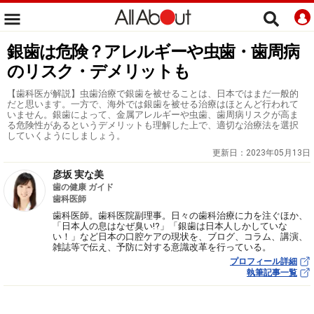
銀歯は危険？アレルギーや虫歯・歯周病
のリスク・デメリットも
【歯科医が解説】虫歯治療で銀歯を被せることは、日本ではまだ一般的
だと思います。一方で、海外では銀歯を被せる治療はほとんど行われて
いません。銀歯によって、金属アレルギーや虫歯、歯周病リスクが高ま
る危険性があるというデメリットも理解した上で、適切な治療法を選択
していくようにしましょう。
更新日：
2023年05月13日
彦坂 実な美
歯の健康 ガイド
歯科医師
歯科医師。歯科医院副理事。日々の歯科治療に力を注ぐほか、
「日本人の息はなぜ臭い!?」「銀歯は日本人しかしていな
い！」など日本の口腔ケアの現状を、ブログ、コラム、講演、
雑誌等で伝え、予防に対する意識改革を行っている。
プロフィール詳細
執筆記事一覧