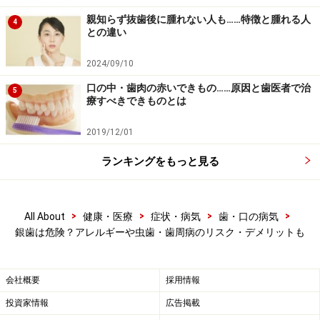
になっていたといったこともよくあります。銀歯の下の
親知らず抜歯後に腫れない人も……特徴と腫れる人
4
との違い
虫歯は発見しづらいですし、レントゲンにも写りにくい
のでなかなか発見しにくいのも事実です。神経がない歯
2024/09/10
の場合には症状も出にくいため、定期的な歯科検診を受
口の中・歯肉の赤いできもの……原因と歯医者で治
5
けていない場合は、歯を残せないほどぼろぼろになって
療すべきできものとは
しまうこともあります。このような状態を避けるために
2019/12/01
も、定期検診は重要なのです。
ランキングをもっと見る
一方、セラミックの被せものや詰め物は歯やセメントと
相性がよく、ぴったりくっついているため、銀歯に比べ
て再び虫歯になるリスクは格段に少ないです。
>
>
>
>
All About
健康・医療
症状・病気
歯・口の病気
銀歯は危険？アレルギーや虫歯・歯周病のリスク・デメリットも
会社概要
採用情報
投資家情報
広告掲載