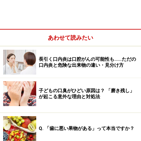
あわせて読みたい
＜目次＞
長引く口内炎は口腔がんの可能性も……ただの
口内炎と危険な出来物の違い・見分け方
金・銀・パラジウムの合金で作られる銀歯の危険性
銀歯のリスク1：金属アレルギーを引き起こす
銀歯のリスク2：被せた歯がまた虫歯になる
子どもの口臭がひどい原因は？ 「磨き残し」
が起こる意外な理由と対処法
銀歯のリスク3：歯周病が悪化しやすい
金・銀・パラジウムの合金で作られる銀歯
Q. 「歯に悪い果物がある」って本当ですか？
の危険性