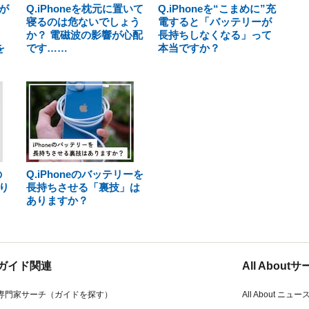
が
Q.iPhoneを枕元に置いて
Q.iPhoneを“こまめに”充
寝るのは危ないでしょう
電すると「バッテリーが
か？ 電磁波の影響が心配
長持ちしなくなる」って
を
です……
本当ですか？
の
Q.iPhoneのバッテリーを
り
長持ちさせる「裏技」は
ありますか？
ガイド関連
All Abou
専門家サーチ（ガイドを探す）
All About ニュー