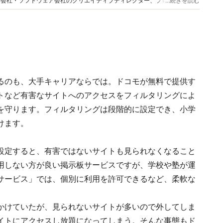
作会社・ソフトウェア会社のクリエイティブディレクター、プロデューサー
...続きを読む
6』（主婦の友社刊）など。
るのも、大手キャリアならでは。ドコモが無料で提供す
トなど有害なサイトへのアクセスをフィルタリングによ
を守ります。フィルタリングは段階的に設定でき、小学
けます。
設定すると、有害ではないサイトも見られなくなること
用しない方が良い掲示板サービスですが、学校や塾が運
サービス」では、個別に利用を許可できるなど、柔軟な
かけていたが、見られないサイトが多いので外してしま
イトにアクセスし放題になってしまう。そんな事態もド