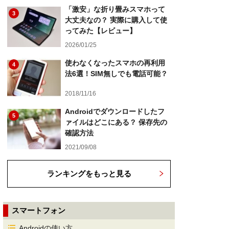
「激安」な折り畳みスマホって
3
大丈夫なの？ 実際に購入して使
ってみた【レビュー】
2026/01/25
使わなくなったスマホの再利用
4
法6選！SIM無しでも電話可能？
2018/11/16
Androidでダウンロードしたフ
5
ァイルはどこにある？ 保存先の
確認方法
2021/09/08
ランキングをもっと見る
スマートフォン
Androidの使い方