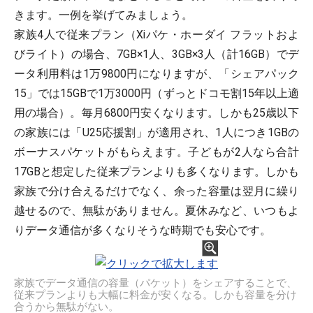
きます。一例を挙げてみましょう。
家族4人で従来プラン（Xiパケ・ホーダイ フラットおよ
びライト）の場合、7GB×1人、3GB×3人（計16GB）でデ
ータ利用料は1万9800円になりますが、「シェアパック
15」では15GBで1万3000円（ずっとドコモ割15年以上適
用の場合）。毎月6800円安くなります。しかも25歳以下
の家族には「U25応援割」が適用され、1人につき1GBの
ボーナスパケットがもらえます。子どもが2人なら合計
17GBと想定した従来プランよりも多くなります。しかも
家族で分け合えるだけでなく、余った容量は翌月に繰り
越せるので、無駄がありません。夏休みなど、いつもよ
りデータ通信が多くなりそうな時期でも安心です。
家族でデータ通信の容量（パケット）をシェアすることで、
従来プランよりも大幅に料金が安くなる。しかも容量を分け
合うから無駄がない。