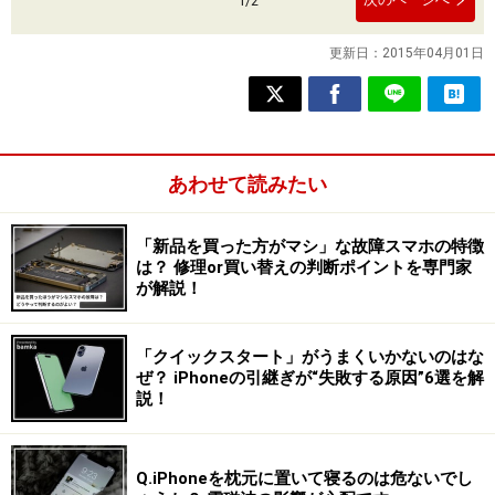
1
/
2
更新日：
2015年04月01日
あわせて読みたい
「新品を買った方がマシ」な故障スマホの特徴
は？ 修理or買い替えの判断ポイントを専門家
が解説！
「クイックスタート」がうまくいかないのはな
ぜ？ iPhoneの引継ぎが“失敗する原因”6選を解
説！
Q.iPhoneを枕元に置いて寝るのは危ないでし