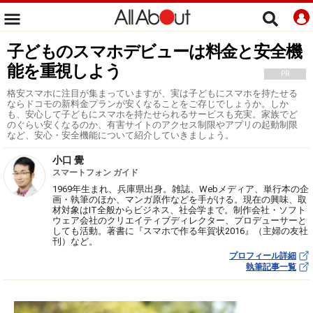
子どものスマホデビューは料金と安全機
能を重視しよう
PR
格安スマホに注目が集まっていますが、実は子どもにスマホを持たせる
ならドコモの新料金プランが安くなることをご存じでしょうか。しか
も、安心して子どもにスマホを持たせられるサービスも充実。家族でど
のぐらい安くなるのか、有害サイトのアクセス制限やアプリの起動制限
など、安心・安全機能について紹介していきましょう。
小口 覺
スマートフォン ガイド
1969年生まれ、兵庫県出身。雑誌、Webメディア、単行本の企
画・執筆のほか、マンガ原作などを手がける。現在の興味、取
材対象はIT全般からビジネス、社会学まで。制作会社・ソフト
ウェア会社のクリエイティブディレクター、プロデューサーと
しても活動。著書に『スマホで作る年賀状2016』（主婦の友社
刊）など。
プロフィール詳細
執筆記事一覧