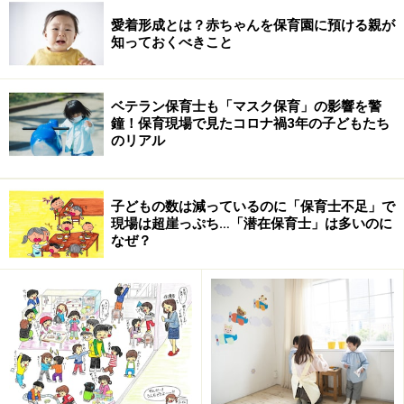
って、そういう言葉をかける人が年代の離れた男性だっ
愛着形成とは？赤ちゃんを保育園に預ける親が
知っておくべきこと
た場合には「世代の違う男の人だから仕方がないか」と
思うことができても、同じく子育て中の女性から、他意
はなくとも「かわいそう」「そんなにしてまで」という
ベテラン保育士も「マスク保育」の影響を警
ような言葉をかけられた場合に大きくこたえるかもしれ
鐘！保育現場で見たコロナ禍3年の子どもたち
のリアル
ません。
子どもの数は減っているのに「保育士不足」で
現場は超崖っぷち…「潜在保育士」は多いのに
なぜ？