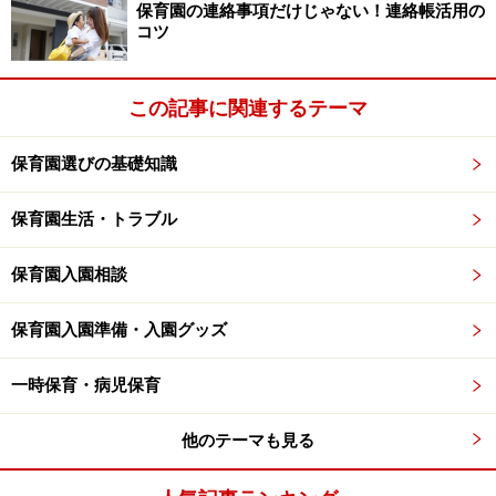
保育園の連絡事項だけじゃない！連絡帳活用の
赤ちゃんにとっても、生活リズムが整う
コツ
お世話や接し方の面で相談できるプロが身近にいる
上のクラスの子たちの様子も見られるため、親にと
この記事に関連するテーマ
っては子育ての参考になることが色々あり、子ども
も、同年齢の子たちだけでなく大きな子たちとの交
保育園選びの基礎知識
流から様々な刺激を受ける
保育園生活・トラブル
1歳児クラス以降になると、みんなと一緒だからで
きることや、食べられるものが増える場合も
保育園入園相談
きっと親子ともに園生活に慣れていく中で、もっと様々
保育園入園準備・入園グッズ
な良さを感じることができるようになるでしょう。
一時保育・病児保育
>>>2つ目の土台は、なんといっても家族の健康
他のテーマも見る
※記事内容は執筆時点のものです。最新の内容をご確認くださ
い。