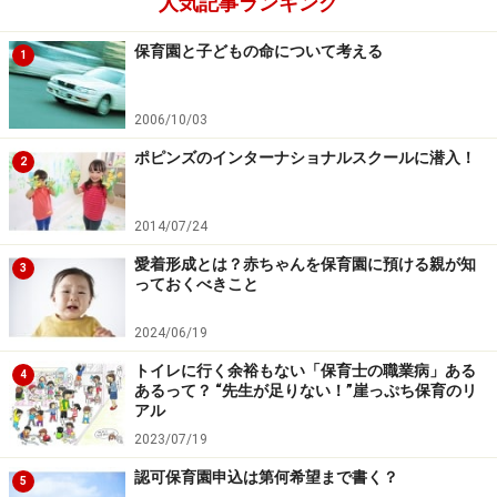
人気記事ランキング
次のページへ
1
/
3
保育園と子どもの命について考える
1
2006/10/03
ポピンズのインターナショナルスクールに潜入！
2
2014/07/24
愛着形成とは？赤ちゃんを保育園に預ける親が知
3
っておくべきこと
2024/06/19
トイレに行く余裕もない「保育士の職業病」ある
4
あるって？ “先生が足りない！”崖っぷち保育のリ
アル
2023/07/19
認可保育園申込は第何希望まで書く？
5