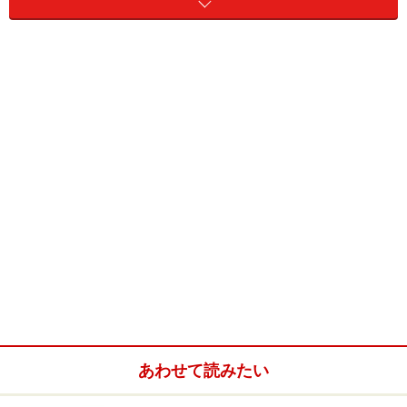
自分たちの選択に自信を持つ
現実には、いつの時代でも、0歳から子どもを預けて働
くことに対する考え方は様々。周りから、「0歳から預
あわせて読みたい
けるなんて、かわいそう」という言葉をかけられること
も、1度や2度ならずあるかもしれません。特に母親にと