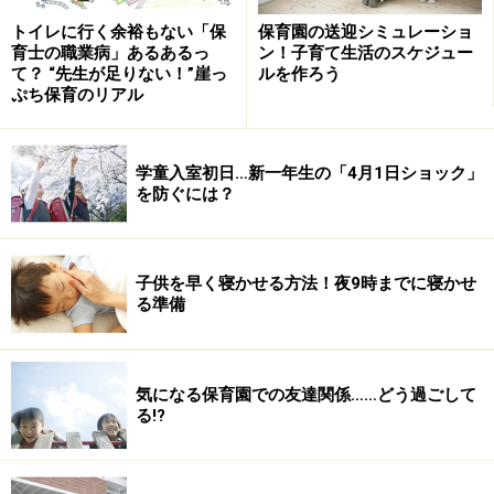
トイレに行く余裕もない「保
保育園の送迎シミュレーショ
育士の職業病」あるあるっ
ン！子育て生活のスケジュー
て？ “先生が足りない！”崖っ
ルを作ろう
これはもう、環境の違い、考え方の違いによるもの。赤
ぷち保育のリアル
ちゃんはさすがに自分が預けられる意味はまだ理解はで
きませんが、言葉を通したやり取りが成長してくる1歳
学童入室初日…新一年生の「4月1日ショック」
代後半～2歳代にもなると、小さな子なりに「ママ、パ
を防ぐには？
パがお仕事に行く。その間お友だちや先生と一緒に過ご
す」ということを理解できるようになります。家族にと
って、自分にとって必要だと決断した選択に、まずはマ
子供を早く寝かせる方法！夜9時までに寝かせ
マ、パパが自信を持ってください。
る準備
保育園に預けるメリットはたくさんある
気になる保育園での友達関係……どう過ごして
る!?
初めての保育園生活に具体的な不安を感じているのは、
親の方。保育園で過ごすメリットはたくさんあります。