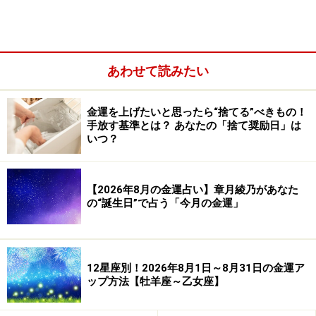
あわせて読みたい
金運を上げたいと思ったら“捨てる”べきもの！
手放す基準とは？ あなたの「捨て奨励日」は
いつ？
【2026年8月の金運占い】章月綾乃があなた
の“誕生日”で占う「今月の金運」
お金を必要としているなら「ほしい」と願うのではな
く、ただ「必要としていること」を認め、「それがまも
なくやってくる」と考えることで、引き寄せる波動を出
12星座別！2026年8月1日～8月31日の金運ア
すことです。
ップ方法【牡羊座～乙女座】