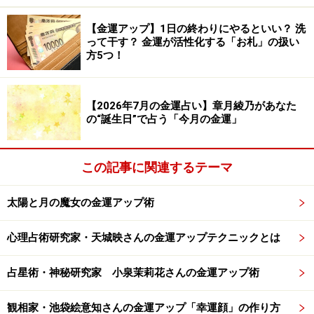
まるで何か導き手がいるかのように「必要な時」に「必
要な分」のお金が現れる。
【金運アップ】1日の終わりにやるといい？ 洗
って干す？ 金運が活性化する「お札」の扱い
方5つ！
お金は必要としている人のところに不思議と回っていく
のです。
【2026年7月の金運占い】章月綾乃があなた
の“誕生日”で占う「今月の金運」
法則2 お金は安心するとやってくる
この記事に関連するテーマ
お金を手にしたいというなら、お金の心配をただちにや
め、「お金はなんとかなる」「つくれる」と安心してし
太陽と月の魔女の金運アップ術
まうことです。心配していると、その間ずっとあなたは
恐れており、その恐れていることを引き寄せてしまい、
心理占術研究家・天城映さんの金運アップテクニックとは
逆効果になるのです。
占星術・神秘研究家 小泉茉莉花さんの金運アップ術
「きっと、なんとかなる」「うまくいく！」「お金は手
観相家・池袋絵意知さんの金運アップ「幸運顔」の作り方
に入る」と安心すると、すでに