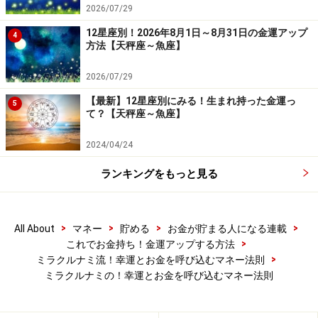
2026/07/29
その瞬間、「そうだ、この教会に経済的に余裕ある社会
12星座別！2026年8月1日～8月31日の金運アップ
活動家を呼び、講演してはどうか」と閃いたのです。お
4
方法【天秤座～魚座】
金を手にして「ありがとう」と感謝することで、思考に
余裕が生まれます。その柔らかい思考の中で良いアイデ
2026/07/29
アが浮かんでくる。
【最新】12星座別にみる！生まれ持った金運っ
5
て？【天秤座～魚座】
結局、その講演を行うことで彼は望む資金を手に入れる
2024/04/24
ことができたのです。なんと講演にやってきたある成功
者に、資金提供を受けることができるようになりまし
ランキングをもっと見る
た！
>
>
>
>
All About
マネー
貯める
お金が貯まる人になる連載
>
これでお金持ち！金運アップする方法
法則3 お金は価値をわかっている人に寄っ
>
ミラクルナミ流！幸運とお金を呼び込むマネー法則
てくる
ミラクルナミの！幸運とお金を呼び込むマネー法則
大きなお金にご縁のある人は、そのお金自体の価値や、