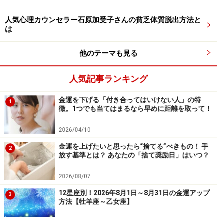
心の中では「受け取っている」ことになり、潜在意識は
人気心理カウンセラー石原加受子さんの貧乏体質脱出方法と
その空想上の既成事実に反応し、それを現実に再現しよ
は
うとします。
他のテーマも見る
ネガティブな思考を遮断すれば、新しい可能性をひらく
回路をみつけられます。すると、お金を手に入れられる
人気記事ランキング
アイデアやきっかけや仕事や資金提供者を引き寄せるこ
金運を下げる「付き合ってはいけない人」の特
1
とができるのです。
徴。1つでも当てはまるなら早めに距離を取って！
2026/04/10
ある牧師さんが、世の中の若者に提供したいある施設の
設立のためのお金を必要としていました。しかし、いく
金運を上げたいと思ったら“捨てる”べきもの！ 手
2
放す基準とは？ あなたの「捨て奨励日」はいつ？
ら考えても、どうやったらそのお金が手に入るのかわか
りませんでした。考え疲れた彼は、いったん考えるのを
2026/08/07
やめ、空想の中で「神様、このお金をありがとうござい
12星座別！2026年8月1日～8月31日の金運アップ
3
ます」と、受け取ったのです。
方法【牡羊座～乙女座】