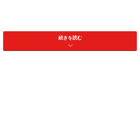
そこで前4回分までのまとめの意味も込めて、私なりに
続きを読む
導きだした「お金の法則」を以下に挙げてみましょう。
法則1 お金は必要としている人のもとにや
ってくる
お金はあなたのエネルギーが換金されたものにすぎませ
ん。そのエネルギーの中でも最も影響力を持つのが、物
の考え方です! 人は自分の考えや感情やイメージに沿った
言動をし、知らず知らずのうちにある種のエネルギーを
放ち、人生を一定の方向に動かしていっているもので
す。