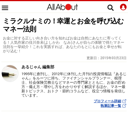
ミラクルナミの！幸運とお金を呼び込む
マネー法則
お金に対する正しい向き合い方を知ればお金は自然にあなたに寄ってく
る！人気作家の佳川奈未(よしかわ なみ)さんが自らの体験で得たマネー
法則を一挙紹介！これを実践すれば、あなたのもとにもお金と幸せが転
がり込む！
更新日：
2015年03月23日
あるじゃん 編集部
1995年に創刊し、2012年に休刊した月刊の投資情報誌『あるじ
ゃん』をルーツに持ち、ファイナンシャルプランナー、税理
士、社会保険労務士などマネーの専門家とともに、お金の貯め
方・備え方・増やし方をわかりやすく解説するほか、マネー最
新トピックス、おトク・節約コラムなど、役立つ情報を発信し
ています。
プロフィール詳細
執筆記事一覧