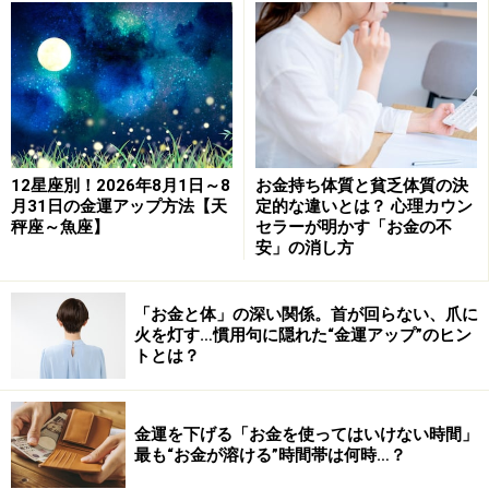
「ほしい！」と願うのがよくないのは、「いま、な
い！」と言っているのと同じで、それが潜在意識に引き
渡されてしまうからです。「まもなくやってくる」と考
えるとき、思考は可能性のほうに向かうことになり、そ
れゆえ、不思議なことが起こります。
12星座別！2026年8月1日～8
お金持ち体質と貧乏体質の決
私の知っている人でリストラにあって収入が途絶えた人
月31日の金運アップ方法【天
定的な違いとは？ 心理カウン
がいました。手元には2カ月分の生活費しかなかった。
秤座～魚座】
セラーが明かす「お金の不
安」の消し方
するとある日友人から突然電話がかかってきて「全く当
てにしていなかった副業の臨時収入があるから」と、ポ
ンと60万円を貸してくれたというのです。
「お金と体」の深い関係。首が回らない、爪に
火を灯す…慣用句に隠れた“金運アップ”のヒン
トとは？
ちょうど蓄えが尽きるころだったので知人は大いに助か
り、その間で再就職を決め友人にお金を返すことができ
金運を下げる「お金を使ってはいけない時間」
たとか。こういう不思議なお金の巡り合わせは人生経験
最も“お金が溶ける”時間帯は何時…？
を積んでいくうちに実感することがけっこうあります。