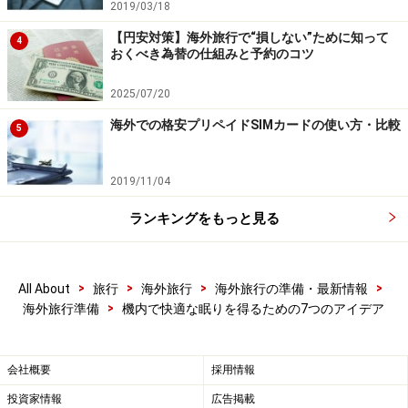
2019/03/18
【円安対策】海外旅行で“損しない”ために知って
4
おくべき為替の仕組みと予約のコツ
2025/07/20
海外での格安プリペイドSIMカードの使い方・比較
5
2019/11/04
ランキングをもっと見る
>
>
>
>
All About
旅行
海外旅行
海外旅行の準備・最新情報
>
海外旅行準備
機内で快適な眠りを得るための7つのアイデア
会社概要
採用情報
投資家情報
広告掲載