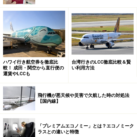
ハワイ行き航空券を徹底比
台湾行きのLCC徹底比較＆賢
較！ 成田・関空から直行便の
い利用方法
運賃やLCCも
飛行機が悪天候や災害で欠航した時の対処法
【国内線】
「プレミアムエコノミー」とは？エコノミーク
ラスとの違いと特徴