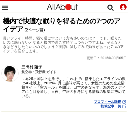
機内で快適な眠りを得るための7つのア
イデア
(2ページ目)
長いフライト時間。寝て過ごすという方も多いのでは？ でも、眠りた
いのに眠れないとなると機内で過ごす時間はつらいですよね。そんなと
きはどうしたらいいのでしょう？実際に試してみて効果があった7つのア
イデアを紹介します。
更新日：
2015年03月05日
三田村 蕗子
航空券・飛行機 ガイド
世界25ヶ国以上を旅行し、これまでに搭乗したエアラインの数
は40社以上。2012年1月に趣味が高じて、女性のための空旅情
報サイト「空ガール」を開設。日本のみならず、海外のメディ
アにも目を通し、日夜、空旅の参考になる情報の収集に努めて
いる。
プロフィール詳細
執筆記事一覧