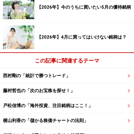
ートだけで下すことは難しいですから、他のチャートと
【2026年】今のうちに買いたい5月の優待銘柄
組み合わせて、足元のトレンドを常に確認していくこと
が、株式投資で儲けるためには必要になってきます。
まずは日頃から複数の株価チャートを確認する習慣をつ
【2026年】4月に買ってはいけない銘柄は？
けていくことが大切になるでしょう。
※投資の判断につきましては、ご自身の責任でお願いし
この記事に関連するテーマ
ます。
西村剛の「統計で勝つトレード」
◎テクニカル分析でのスイングトレードがメインです。
【無料講座プレゼント中】
藤村哲也の「次のお宝株を探せ！」
※記事内容は執筆時点のものです。最新の内容をご確認くださ
い。
戸松信博の「海外投資、注目銘柄はここ！」
横山利香の「儲かる株価チャートの法則」