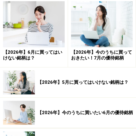
日経平均株価チャート。四季報オンラインより
【2026年】6月に買ってはい
【2026年】今のうちに買って
けない銘柄は？
おきたい！7月の優待銘柄
株価が12月30日の大納会で5日移動平均線の下に突き抜
けており、かつ5日移動平均線も下向きであることがわ
かります。囲みの部分。ですから、ここ数日、短期的に
【2026年】5月に買ってはいけない銘柄は？
日経平均株価を見た場合には、目先は売りシグナルの1
が発生していたと考えることができます。
とは言え、常に株価の下落が続くわけではなく、いずれ
【2026年】今のうちに買いたい6月の優待銘柄
は上昇しますので、売りがずっと続くわけではなく、い
ずれは買いに転換します。その判断を、一つの株価チャ