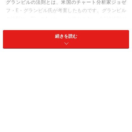
グランビルの法則とは、米国のチャート分析家ジョゼ
フ・E・グランビル氏が考案したものです。グランビル
の法則は、買いの4パターンと売りの4つ、合計8法則が
あります。売りの4法則が下記です。
続きを読む
1. 売りシグナル1：移動平均線が上昇後に横ばいか下落
になる時、株価が移動平均線を下に突き抜ける
2. 売りシグナル2：移動平均線が下落している時、株価
が移動平均線を上に突き抜ける