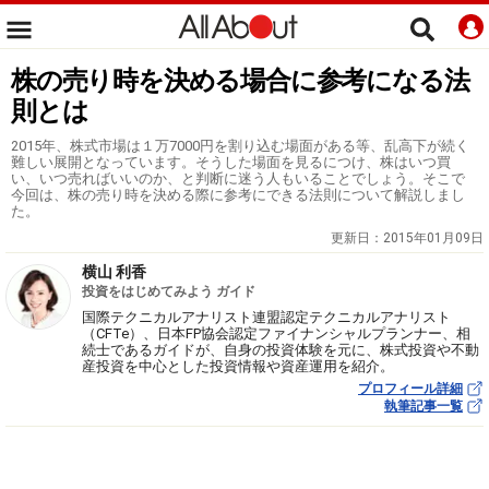
株の売り時を決める場合に参考になる法
則とは
2015年、株式市場は１万7000円を割り込む場面がある等、乱高下が続く
難しい展開となっています。そうした場面を見るにつけ、株はいつ買
い、いつ売ればいいのか、と判断に迷う人もいることでしょう。そこで
今回は、株の売り時を決める際に参考にできる法則について解説しまし
た。
更新日：
2015年01月09日
横山 利香
投資をはじめてみよう ガイド
国際テクニカルアナリスト連盟認定テクニカルアナリスト
（CFTe）、日本FP協会認定ファイナンシャルプランナー、相
続士であるガイドが、自身の投資体験を元に、株式投資や不動
産投資を中心とした投資情報や資産運用を紹介。
プロフィール詳細
執筆記事一覧