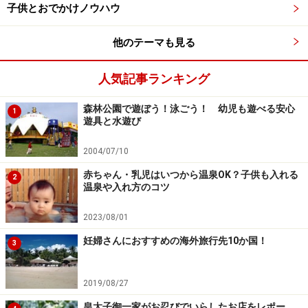
子供とおでかけノウハウ
他のテーマも見る
人気記事ランキング
森林公園で遊ぼう！泳ごう！ 幼児も遊べる安心
1
遊具と水遊び
2004/07/10
赤ちゃん・乳児はいつから温泉OK？子供も入れる
2
温泉や入れ方のコツ
2023/08/01
妊婦さんにおすすめの海外旅行先10か国！
3
2019/08/27
皇太子御一家がお忍びでいらしたお店をレポー