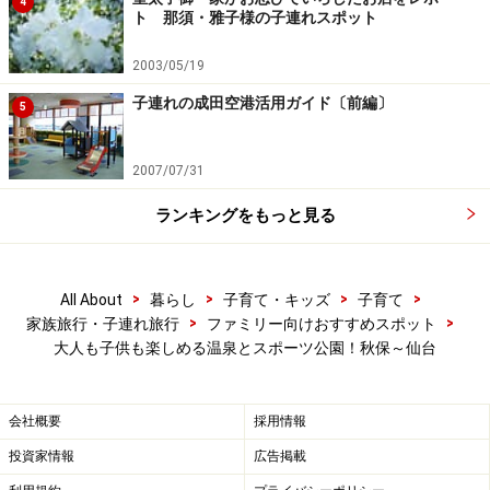
4
ト 那須・雅子様の子連れスポット
2003/05/19
子連れの成田空港活用ガイド〔前編〕
5
2007/07/31
ランキングをもっと見る
>
>
>
>
All About
暮らし
子育て・キッズ
子育て
>
>
家族旅行・子連れ旅行
ファミリー向けおすすめスポット
大人も子供も楽しめる温泉とスポーツ公園！秋保～仙台
会社概要
採用情報
投資家情報
広告掲載