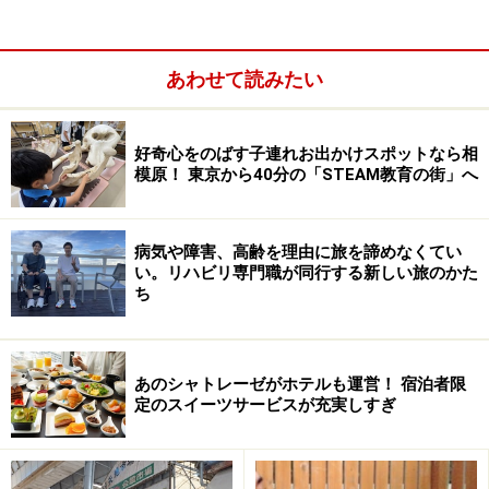
「
秋保リゾート ホテルクレセント
」が子連れ旅行にお
すすめな理由は、「森林スポーツ公園」を併設している
こと。一般的な温泉旅行は、とかく子どもは退屈になり
あわせて読みたい
がちですが、併設の「森林スポーツ公園」に、遊具やサ
ッカー場、乗馬体験、バーベキュー施設などがたっぷり
好奇心をのばす子連れお出かけスポットなら相
用意されているので、子どもも遊び倒せること間違いな
模原！ 東京から40分の「STEAM教育の街」へ
しです（※森林スポーツ公園は現在冬季休園中（～3月末
まで）。敷地内の乗馬クラブ「
ベルステーブル
」は営業
病気や障害、高齢を理由に旅を諦めなくてい
中）。
い。リハビリ専門職が同行する新しい旅のかた
ち
あのシャトレーゼがホテルも運営！ 宿泊者限
定のスイーツサービスが充実しすぎ