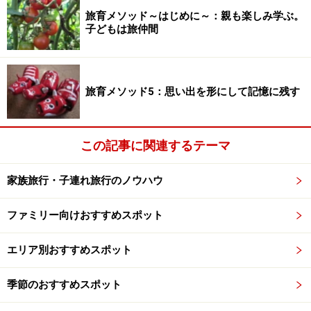
旅育メソッド～はじめに～：親も楽しみ学ぶ。
大きなすべり台！
子どもは旅仲間
さらに、乗馬クラブ「
ベルステーブル
」もあるので、き
れいな馬を観たり、ポニーや乗馬の体験ができます。我
が家の3歳児もちゃんと体験できましたし、お友達のお
旅育メソッド5：思い出を形にして記憶に残す
家の2歳の男の子も乗れました。
この記事に関連するテーマ
3歳、初のポニー体験です。ひとりで乗れました
家族旅行・子連れ旅行のノウハウ
ファミリー向けおすすめスポット
※記事内容は執筆時点のものです。最新の内容をご確認くださ
い。
エリア別おすすめスポット
次のページへ
1
/
2
季節のおすすめスポット