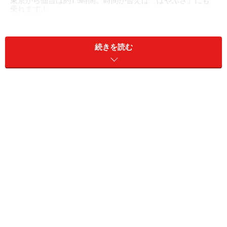
東京から仙台は約1.5時間。時間が合えば「はやぶさ」にも
乗れます！
仙台までは、東京からなら新幹線で約1.5時間ですし、駅
続きを読む
からも送迎バスがあるので子連れにとても行きやすい温
泉地。しかも、行きや帰りに緑豊かな仙台の街や、おい
しい食べ物を楽しむこともできます。
魅力たっぷりの秋保温泉の中でも、今回おじゃまさせて
いただいた「
秋保リゾート ホテルクレセント
」は、子
連れ旅行にぴったりです。
「秋保リゾート ホテルクレセント」の魅
力とは