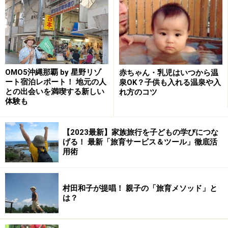
OMO5沖縄那覇 by 星野リゾ
赤ちゃん・乳児はいつから温
今回は、お友達の家族とあわせて3組、大人6人・子ども
ート宿泊レポート！ 地元の人
泉OK？子供も入れる温泉や入
との出会いを満喫する新しい
れ方のコツ
5人の大所帯で楽しんできました。
体験も
【2023最新】家族旅行を子どもの学びにつな
げる！ 最新「旅育サービス＆ツール」徹底活
森林スポーツ公園で、大人も子どももめいっぱい遊びまし
用術
た！グループ旅行にもおすすめ
遊具は大きなジャングルジムやすべり台に、トランポリ
村田和子が提唱！ 親子の「旅育メソッド」と
ン、近くにヤギの小屋もありました。広々とした敷地内
は？
には、野球場やサッカー場もあるのだとか。