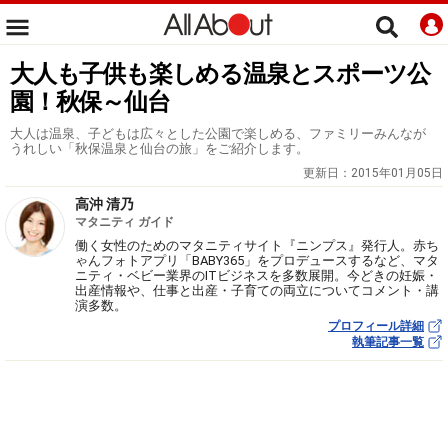
大人も子供も楽しめる温泉とスポーツ公
園！秋保～仙台
大人は温泉、子どもは広々とした公園で楽しめる、ファミリーみんなが
うれしい「秋保温泉と仙台の旅」をご紹介します。
更新日：
2015年01月05日
高沖 清乃
マタニティ ガイド
働く女性のためのマタニティサイト『ニンプス』発行人。赤ち
ゃんフォトアプリ「BABY365」をプロデュースするなど、マタ
ニティ・ベビー業界のITビジネスを多数展開。今どきの妊娠・
出産情報や、仕事と出産・子育ての両立についてコメント・講
演多数。
プロフィール詳細
執筆記事一覧