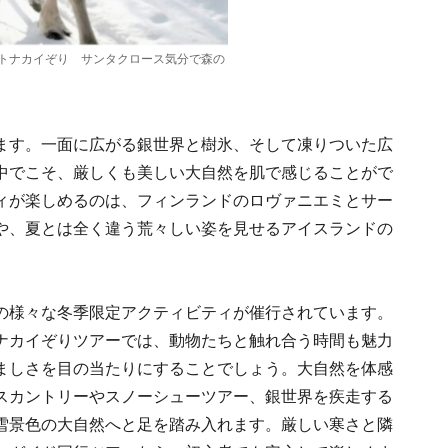
トナカイぞり サンタクロース気分で森の
ます。一面に広がる銀世界と樹氷、そして凍りついた広
中でこそ、厳しくも美しい大自然を肌で感じることがで
ィが楽しめるのは、フィンランドのロヴァニエミとサー
や、夏とは全く違う荒々しい姿を見せるアイスランドの
の様々な冬季限定アクティビティが催行されています。
ナカイぞりツアーでは、動物たちと触れ合う時間も魅力
ましさを目の当たりにすることでしょう。大自然を体感
スカントリーやスノーシューツアー、銀世界を疾走する
雪景色の大自然へと足を踏み入れます。厳しい寒さと隣