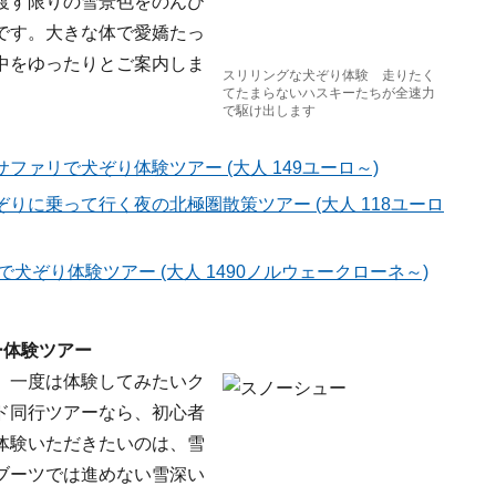
渡す限りの雪景色をのんび
です。大きな体で愛嬌たっ
中をゆったりとご案内しま
スリリングな犬ぞり体験 走りたく
てたまらないハスキーたちが全速力
で駆け出します
ァリで犬ぞり体験ツアー (大人 149ユーロ～)
りに乗って行く夜の北極圏散策ツアー (大人 118ユーロ
犬ぞり体験ツアー (大人 1490ノルウェークローネ～)
ー体験ツアー
、一度は体験してみたいク
ド同行ツアーなら、初心者
体験いただきたいのは、雪
ブーツでは進めない雪深い