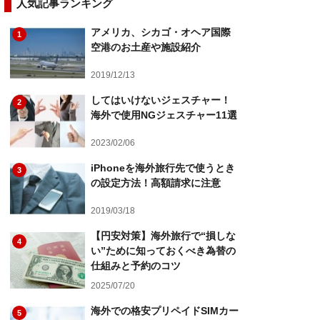
人気記事ランキング
アメリカ、シカゴ・オヘア国際
1
空港のお土産や施設紹介
2019/12/13
してはいけないジェスチャー！
2
海外で使用NGジェスチャー11選
2023/02/06
iPhoneを海外旅行先で使うとき
3
の設定方法！高額請求に注意
2019/03/18
【円安対策】海外旅行で“損しな
4
い”ために知っておくべき為替の
仕組みと予約のコツ
2025/07/20
海外での格安プリペイドSIMカー
5