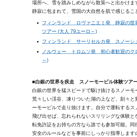
場所へ、雪を踏みしめながら散策へと出かけま
静寂に包まれて、雪国の大自然を肌で感じるこ
フィンランド ロヴァニエミ発 静寂の世
ツアー (大人 79ユーロ～)
フィンランド サーリセルカ発 スノーシュー
ノルウェー トロムソ発 初心者歓迎のクロ
～)
■白銀の世界を疾走 スノーモービル体験ツア
白銀の世界を猛スピードで駆け抜けるスノーモ
荒々しい渓谷、凍りついた湖の上など、刻々と
ーモービルで走り抜けます。自分で運転するス
飛び出せば、忘れられないスリリングな体験と
転免許証をお持ちの方なら誰でも参加可能。同
安全のルールなどを事前にしっかり指導します