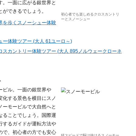
す。一面に広がる銀世界と
とができるでしょう。
初心者でも楽しめるクロスカントリ
ーとスノーシュー
界を歩くスノーシュー体験
体験ツアー (大人 61ユーロ～)
スカントリー体験ツアー (大人 895ノルウェークローネ
ー
ービル。一面の銀世界や
変化する景色を横目にスノ
ノーモービルで大自然へと
なることでしょう。国際運
行するガイドが運転方法や
ので、初心者の方でも安心
猛スピードで駆け抜けるスノーモー