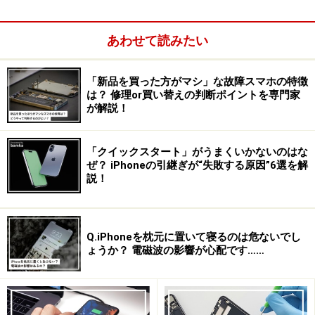
あわせて読みたい
「新品を買った方がマシ」な故障スマホの特徴
は？ 修理or買い替えの判断ポイントを専門家
が解説！
「クイックスタート」がうまくいかないのはな
どうやって生まれたのか？
ぜ？ iPhoneの引継ぎが“失敗する原因”6選を解
説！
Ring は、「Logbar(ログバー)」というベンチャー企業の
CEO 吉田卓郎氏の発案 で世の中に登場し、同社が開発を
する日本発のプロダクトです。米 CNN が発表した「世界
Q.iPhoneを枕元に置いて寝るのは危ないでし
を変える 10 のプロダクト」に選ばれるなど「魔法の指
ょうか？ 電磁波の影響が心配です……
輪」として話題を 呼び、クラウドファンディングの
「Kickstarter」を通じて約 9000 万円もの出資金を集め
ました。こうした資金集めの方法があったからこそ、斬