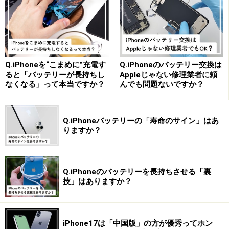
新な端末が世に登場できたと言えるかもしれません。
開発段階ではデザインの変更や出荷の遅れなど、製品化
を危ぶむ声があがり、メディアにも取り上げられまし
Q.iPhoneを“こまめに”充電す
Q.iPhoneのバッテリー交換は
た。しかし、開発陣が所信を貫き製品化を進め、きちん
ると「バッテリーが長持ちし
Appleじゃない修理業者に頼
と世に送り出したことには敬服します。
なくなる」って本当ですか？
んでも問題ないですか？
次のページでは、Ringの仕組みをご紹介します。
Q.iPhoneバッテリーの「寿命のサイン」はあ
りますか？
※記事内容は執筆時点のものです。最新の内容をご確認くださ
い。
※機種やOSのバージョンによって画面表示、操作方法が異なる可
Q.iPhoneのバッテリーを長持ちさせる「裏
能性があります。
技」はありますか？
次のページへ
1
/
3
iPhone17は「中国版」の方が優秀ってホン